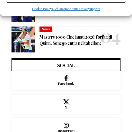
Masters 1000 Montreal 2026:
Cookie Policy
Dichiarazione sulla Privacy
Imprint
Bolelli/Vavassori fuori al primo turno
News
Masters 1000 Cincinnati 2026: forfait di
Quinn, Sonego entra nel tabellone
SOCIAL
Facebook
X
Instagram