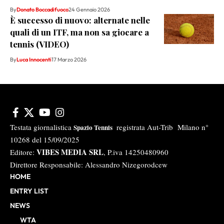
By
Donato Boccadifuoco
24 Gennaio 2026
È successo di nuovo: alternate nelle
quali di un ITF, ma non sa giocare a
tennis (VIDEO)
By
Luca Innocenti
17 Marzo 2026
Testata giornalistica
registrata Aut-Trib Milano n°
Spazio Tennis
10268 del 15/09/2025
VIBES MEDIA SRL
Editore:
, P.iva 14250480960
Direttore Responsabile: Alessandro Nizegorodcew
HOME
ENTRY LIST
NEWS
WTA