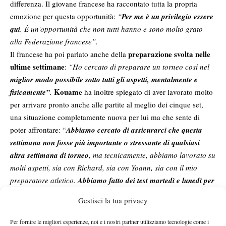
differenza. Il giovane francese ha raccontato tutta la propria
emozione per questa opportunità:
“
Per me è un privilegio essere
qui
. È un’opportunità che non tutti hanno e sono molto grato
alla Federazione francese”.
preparazione svolta nelle
Il francese ha poi parlato anche della
ultime settimane
:
“Ho cercato di preparare un torneo così nel
miglior modo possibile sotto tutti gli aspetti, mentalmente e
Kouame
fisicamente”
.
ha inoltre spiegato di aver lavorato molto
per arrivare pronto anche alle partite al meglio dei cinque set,
una situazione completamente nuova per lui ma che sente di
poter affrontare: “
Abbiamo cercato di assicurarci che questa
settimana non fosse più importante o stressante di qualsiasi
altra settimana di torneo
, ma tecnicamente, abbiamo lavorato su
molti aspetti, sia con Richard, sia con Yoann, sia con il mio
preparatore atletico.
Abbiamo fatto dei test martedì e lunedì per
assicurarci che tutto sia a posto
. In caso contrario, ci
Gestisci la tua privacy
assicureremo di apportare le modifiche necessarie
“.
Il francese ha sottolineato: “
Dal punto di vista tennistico, direi
Per fornire le migliori esperienze, noi e i nostri partner utilizziamo tecnologie come i