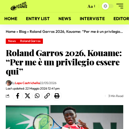
Aa
HOME
ENTRY LIST
NEWS
INTERVISTE
EDITOR
Home
»
Blog
»
Roland Garros 2026, Kouame: “Per me è un privilegio essere qui”
News
Roland Garros
Roland Garros 2026, Kouame:
“Per me è un privilegio essere
qui”
By
Lapo Castrichella
22/05/2026
Last updated: 22 Maggio 2026 12:41 pm
3 Min Read