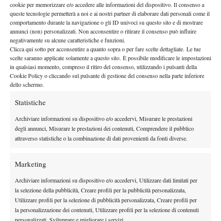
che ho molte armi, che si tratti del mio servizio, del mio rovescio,
cookie per memorizzare e/o accedere alle informazioni del dispositivo. Il consenso a
queste tecnologie permetterà a noi e ai nostri partner di elaborare dati personali come il
del mio dritto.
Questo è un mio punto di forza, in un certo senso.
comportamento durante la navigazione o gli ID univoci su questo sito e di mostrare
Chiaramente devo continuare a migliorare i miei punti di forza
annunci (non) personalizzati. Non acconsentire o ritirare il consenso può influire
negativamente su alcune caratteristiche e funzioni.
e a lavorarci su
. Non sono perfetto. Tutt’altro. Ma è per questo
Clicca qui sotto per acconsentire a quanto sopra o per fare scelte dettagliate. Le tue
che l’allenamento è importante, e io mi alleno, e questo è tutto.
scelte saranno applicate solamente a questo sito. È possibile modificare le impostazioni
Non sono esattamente sicuro di essere molto conosciuto, ma
in qualsiasi momento, compreso il ritiro del consenso, utilizzando i pulsanti della
Cookie Policy o cliccando sul pulsante di gestione del consenso nella parte inferiore
spero che il pubblico mi dia tutta la forza possibile durante le
dello schermo.
partite. Che la gente mi riconosca o no, non importa davvero.
Statistiche
Devo rimanere concentrato sui risultati
“.
“
Come ho detto prima, quando sei in campo, vuoi dare il
Archiviare informazioni su dispositivo e/o accedervi, Misurare le prestazioni
massimo
– conclude -.
Sei così concentrato su quello che ti sta
degli annunci, Misurare le prestazioni dei contenuti, Comprendere il pubblico
attraverso statistiche o la combinazione di dati provenienti da fonti diverse.
succedendo che non ti rendi conto di quanto sei fortunato a
giocare un torneo così importante così presto
. Quindi,
Marketing
sicuramente, dovrò rimanere concentrato su me stesso, perché
voglio vincere, ma forse posso anche lasciarmi andare un po’ e
Archiviare informazioni su dispositivo e/o accedervi, Utilizzare dati limitati per
guardare indietro a quello che sto facendo per sorridere e
la selezione della pubblicità, Creare profili per la pubblicità personalizzata,
Utilizzare profili per la selezione di pubblicità personalizzata, Creare profili per
godermi quello che sto facendo in campo. Sono in questo sport
la personalizzazione dei contenuti, Utilizzare profili per la selezione di contenuti
perché voglio divertirmi. Voglio godermi la corsa e dare il
personalizzati, Sviluppare e migliorare i servizi.