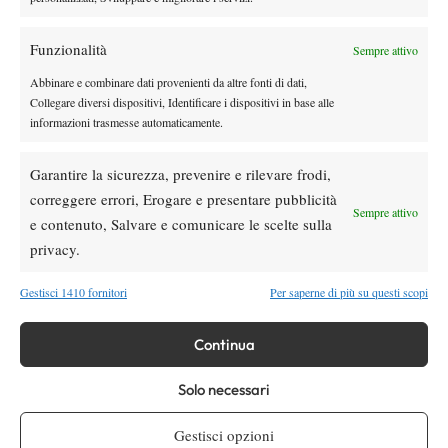
massimo.
Quindi, se non mi diverto a Roland Garros, cosa
potrei apprezzare nella vita, in generale? Spero di riuscire a
Funzionalità
Sempre attivo
trovare qualcosa per cui divertirmi
“.
Abbinare e combinare dati provenienti da altre fonti di dati,
Collegare diversi dispositivi, Identificare i dispositivi in base alle
informazioni trasmesse automaticamente.
Garantire la sicurezza, prevenire e rilevare frodi,
correggere errori, Erogare e presentare pubblicità
DI TENDENZA
Sempre attivo
e contenuto, Salvare e comunicare le scelte sulla
Atp
News
privacy.
Masters 1000 | Montreal amara per l’Italia:
Arnaldi ko, Darderi resta l’ultima speranza
Gestisci 1410 fornitori
Per saperne di più su questi scopi
azzurra
Atp
News
Continua
A Montreal i giovani alzano la voce: la nuova
generazione inizia a far paura
Solo necessari
Gestisci opzioni
Atp
News