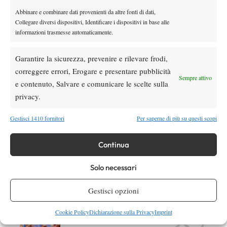
Abbinare e combinare dati provenienti da altre fonti di dati,
Collegare diversi dispositivi, Identificare i dispositivi in base alle
informazioni trasmesse automaticamente.
DI TENDENZA
Garantire la sicurezza, prevenire e rilevare frodi,
Atp
News
correggere errori, Erogare e presentare pubblicità
Masters 1000 Montreal 2026: Darderi
Sempre attivo
e contenuto, Salvare e comunicare le scelte sulla
rimonta Shang e vola agli ottavi
privacy.
Atp
News
Gestisci 1410 fornitori
Per saperne di più su questi scopi
Masters 1000 Montreal 2026: medical time
out per Shang contro Darderi
Continua
News
Wta
Solo necessari
WTA 1000 Toronto 2026: pioggia pesante,
gioco sospeso
Gestisci opzioni
Cookie Policy
Dichiarazione sulla Privacy
Imprint
Atp
News