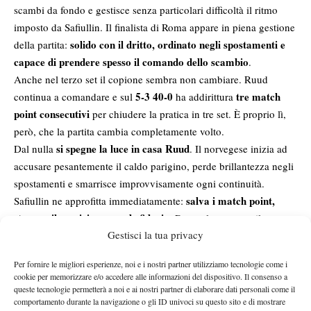
scambi da fondo e gestisce senza particolari difficoltà il ritmo
imposto da Safiullin. Il finalista di Roma appare in piena gestione
solido con il dritto, ordinato negli spostamenti e
della partita:
capace di prendere spesso il comando dello scambio
.
Anche nel terzo set il copione sembra non cambiare. Ruud
5-3 40-0
tre match
continua a comandare e sul
ha addirittura
point consecutivi
per chiudere la pratica in tre set. È proprio lì,
però, che la partita cambia completamente volto.
si spegne la luce in casa Ruud
Dal nulla
. Il norvegese inizia ad
accusare pesantemente il caldo parigino, perde brillantezza negli
spostamenti e smarrisce improvvisamente ogni continuità.
salva i match point,
Safiullin ne approfitta immediatamente:
strappa il servizio e prende fiducia
. Da quel momento il russo
undici giochi consecutivi
Gestisci la tua privacy
infila un parziale devastante di
.
Il quarto set è un autentico assolo di Safiullin. Ruud appare
Per fornire le migliori esperienze, noi e i nostri partner utilizziamo tecnologie come i
6-0
praticamente immobile, incapace di muoversi con efficacia. Il
cookie per memorizzare e/o accedere alle informazioni del dispositivo. Il consenso a
con cui il russo trascina il match al quinto racconta perfettamente
queste tecnologie permetterà a noi e ai nostri partner di elaborare dati personali come il
comportamento durante la navigazione o gli ID univoci su questo sito e di mostrare
il momento vissuto dal norvegese, apparso a un passo dal crollo