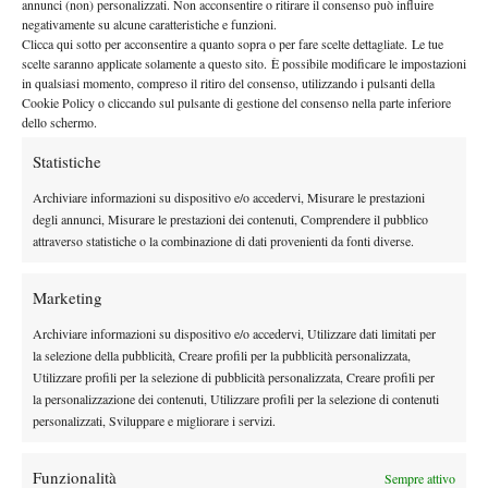
annunci (non) personalizzati. Non acconsentire o ritirare il consenso può influire
definitivo.
negativamente su alcune caratteristiche e funzioni.
Ma il colpo di scena non è ancora finito. Una volta chiuso il
Clicca qui sotto per acconsentire a quanto sopra o per fare scelte dettagliate. Le tue
scelte saranno applicate solamente a questo sito. È possibile modificare le impostazioni
quarto set, è anche Safiullin ad accusare problemi fisici,
in qualsiasi momento, compreso il ritiro del consenso, utilizzando i pulsanti della
lamentando un fastidio all’anca. Tra la fine del quarto e l’inizio
Cookie Policy o cliccando sul pulsante di gestione del consenso nella parte inferiore
dello schermo.
16 minuti
del quinto passano ben
, una pausa lunghissima che
spezza ulteriormente il ritmo della partita.
Statistiche
lotta di
Alla ripresa, il quinto set si trasforma in una
Archiviare informazioni su dispositivo e/o accedervi, Misurare le prestazioni
sopravvivenza
. Entrambi i giocatori sono lontanissimi dalla loro
degli annunci, Misurare le prestazioni dei contenuti, Comprendere il pubblico
miglior condizione fisica, gli scambi si accorciano e ogni game
attraverso statistiche o la combinazione di dati provenienti da fonti diverse.
sembra poter girare da una parte o dall’altra.
A trovare le ultime energie è però Ruud. Il norvegese riesce in
Marketing
qualche modo a ritrovare lucidità nei momenti decisivi, sfrutta il
Archiviare informazioni su dispositivo e/o accedervi, Utilizzare dati limitati per
calo fisico del russo e piazza l’allungo definitivo. Dopo oltre
la selezione della pubblicità, Creare profili per la pubblicità personalizzata,
6-2 al
quattro ore di lotta, il numero uno norvegese chiude
Utilizzare profili per la selezione di pubblicità personalizzata, Creare profili per
quinto
, evitando una delle rimonte più clamorose di questo inizio
la personalizzazione dei contenuti, Utilizzare profili per la selezione di contenuti
personalizzati, Sviluppare e migliorare i servizi.
di torneo.
Funzionalità
Sempre attivo