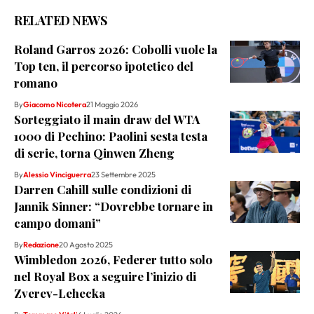
RELATED NEWS
Roland Garros 2026: Cobolli vuole la
Top ten, il percorso ipotetico del
romano
By
Giacomo Nicotera
21 Maggio 2026
Sorteggiato il main draw del WTA
1000 di Pechino: Paolini sesta testa
di serie, torna Qinwen Zheng
By
Alessio Vinciguerra
23 Settembre 2025
Darren Cahill sulle condizioni di
Jannik Sinner: “Dovrebbe tornare in
campo domani”
By
Redazione
20 Agosto 2025
Wimbledon 2026, Federer tutto solo
nel Royal Box a seguire l’inizio di
Zverev-Lehecka