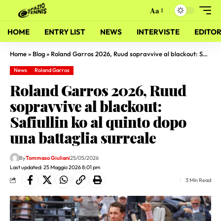
Aa
HOME
ENTRY LIST
NEWS
INTERVISTE
EDITOR
Home
»
Blog
»
Roland Garros 2026, Ruud sopravvive al blackout: Safiullin ko al quinto dopo una battaglia surreale
News
Roland Garros
Roland Garros 2026, Ruud
sopravvive al blackout:
Safiullin ko al quinto dopo
una battaglia surreale
By
Tommaso Giuliani
25/05/2026
Last updated: 25 Maggio 2026 8:01 pm
3 Min Read