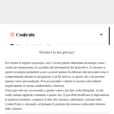
Contents
Ultima Parigi di Monfils
Gestisci la tua privacy
Wawrinka ispirazione
Per fornire le migliori esperienze, noi e i nostri partner utilizziamo tecnologie come i
Ultima Parigi di Monfils
cookie per memorizzare e/o accedere alle informazioni del dispositivo. Il consenso a
queste tecnologie permetterà a noi e ai nostri partner di elaborare dati personali come il
Gael Monfils
comportamento durante la navigazione o gli ID univoci su questo sito e di mostrare
Sarà l’ultimo Roland Garros di
, marito di Svitolina:
annunci (non) personalizzati. Non acconsentire o ritirare il consenso può influire
“
Ultimo Roland Garros di Gael? Non mi aggiunge pressione, so
negativamente su alcune caratteristiche e funzioni.
che lui è emozionato e nervoso, ma è una cosa che riguarda più
Clicca qui sotto per acconsentire a quanto sopra o per fare scelte dettagliate. Le tue
scelte saranno applicate solamente a questo sito. È possibile modificare le impostazioni
lui. Voglio solo che lui giochi bene qui e voglio godermi con lui il
in qualsiasi momento, compreso il ritiro del consenso, utilizzando i pulsanti della
suo ultimo Roland Garros”.
Cookie Policy o cliccando sul pulsante di gestione del consenso nella parte inferiore
Wawrinka ispirazione
dello schermo.