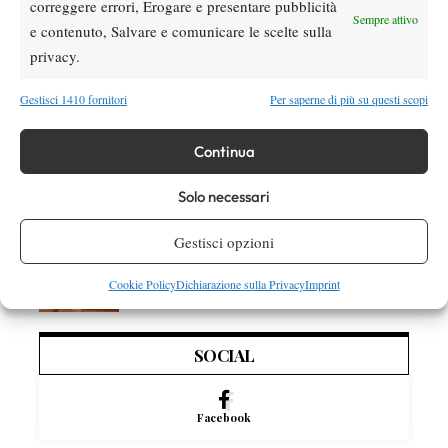
correggere errori, Erogare e presentare pubblicità
Sempre attivo
Atp
News
e contenuto, Salvare e comunicare le scelte sulla
Masters 1000 Montreal 2026: Darderi
privacy.
rimonta Shang e vola agli ottavi
Gestisci 1410 fornitori
Per saperne di più su questi scopi
Atp
News
Continua
Masters 1000 Montreal 2026: medical time
out per Shang contro Darderi
Solo necessari
News
Wta
Gestisci opzioni
WTA 1000 Toronto 2026: pioggia pesante,
gioco sospeso
Cookie Policy
Dichiarazione sulla Privacy
Imprint
SOCIAL
Facebook