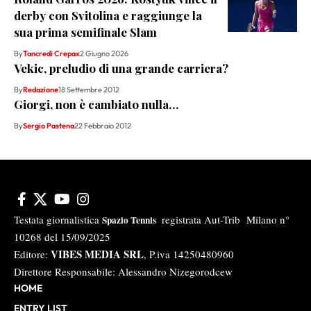
derby con Svitolina e raggiunge la
sua prima semifinale Slam
By
Tancredi Crepax
2 Giugno 2026
Vekic, preludio di una grande carriera?
By
Redazione
18 Settembre 2012
Giorgi, non è cambiato nulla…
By
Sergio Pastena
22 Febbraio 2012
Testata giornalistica
registrata Aut-Trib Milano n°
Spazio Tennis
10268 del 15/09/2025
VIBES MEDIA SRL
Editore:
, P.iva 14250480960
Direttore Responsabile: Alessandro Nizegorodcew
HOME
ENTRY LIST