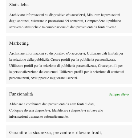
Statistiche
Svitolina si trovava insieme a Monfils a Ginevra – nel corso
dell’ATP 250 – per assistere dal vivo all’ultima apparizione in
Archiviare informazioni su dispositivo e/o accedervi, Misurare le prestazioni
degli annunci, Misurare le prestazioni dei contenuti, Comprendere il pubblico
Stan Wawrinka
Svizzera di
:
“Gael
(Monfils ndr.)
è molto legato
attraverso statistiche o la combinazione di dati provenienti da fonti diverse.
a lui. Sono stata felice di accompagnarlo ed è stato bello vedere
Stan vincere un match in casa. Per noi è una grande fonte di
Marketing
ispirazione e la sua carriera è stata straordinaria ed è riuscito a
vincere Slam nella generazione di Federer, Djokovic, Nadal e
Archiviare informazioni su dispositivo e/o accedervi, Utilizzare dati limitati per
la selezione della pubblicità, Creare profili per la pubblicità personalizzata,
Murray”.
Utilizzare profili per la selezione di pubblicità personalizzata, Creare profili per
la personalizzazione dei contenuti, Utilizzare profili per la selezione di contenuti
personalizzati, Sviluppare e migliorare i servizi.
Funzionalità
Sempre attivo
Abbinare e combinare dati provenienti da altre fonti di dati,
DI TENDENZA
Collegare diversi dispositivi, Identificare i dispositivi in base alle
Atp
News
informazioni trasmesse automaticamente.
Masters 1000 Montreal 2026: programma,
orario e ordine di gioco venerdì 7 agosto.
Garantire la sicurezza, prevenire e rilevare frodi,
Arnaldi apre sul Centrale