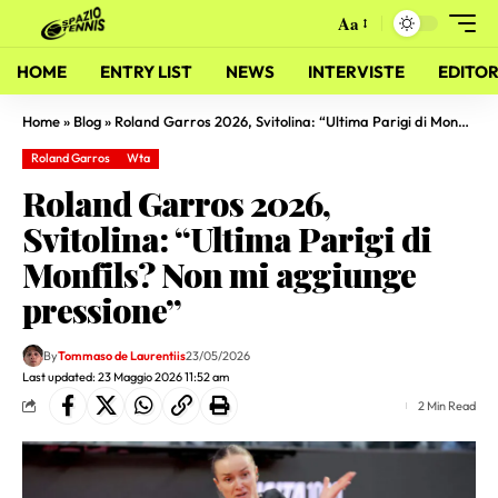
Aa
HOME
ENTRY LIST
NEWS
INTERVISTE
EDITOR
Home
»
Blog
»
Roland Garros 2026, Svitolina: “Ultima Parigi di Monfils? Non mi aggiunge pressione”
Roland Garros
Wta
Roland Garros 2026,
Svitolina: “Ultima Parigi di
Monfils? Non mi aggiunge
pressione”
By
Tommaso de Laurentiis
23/05/2026
Last updated: 23 Maggio 2026 11:52 am
2 Min Read