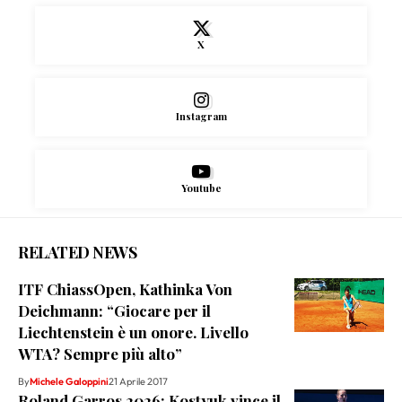
X
Instagram
Youtube
RELATED NEWS
ITF ChiassOpen, Kathinka Von
Deichmann: “Giocare per il
Liechtenstein è un onore. Livello
WTA? Sempre più alto”
By
Michele Galoppini
21 Aprile 2017
Roland Garros 2026: Kostyuk vince il