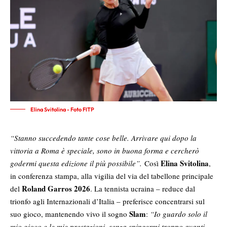
Elina Svitolina - Foto FITP
“Stanno succedendo tante cose belle. Arrivare qui dopo la
vittoria a Roma è speciale, sono in buona forma e cercherò
Elina Svitolina
godermi questa edizione il più possibile”.
Così
,
in conferenza stampa, alla vigilia del via del tabellone principale
Roland Garros 2026
del
. La tennista ucraina – reduce dal
trionfo agli Internazionali d’Italia – preferisce concentrarsi sul
Slam
suo gioco, mantenendo vivo il sogno
:
“Io guardo solo il
mio gioco e le mie prestazioni, senza spingermi troppo avanti