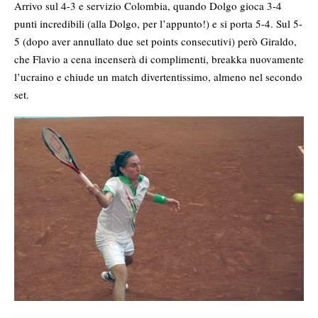
Arrivo sul 4-3 e servizio Colombia, quando Dolgo gioca 3-4
punti incredibili (alla Dolgo, per l’appunto!) e si porta 5-4. Sul 5-
5 (dopo aver annullato due set points consecutivi) però Giraldo,
che Flavio a cena incenserà di complimenti, breakka nuovamente
l’ucraino e chiude un match divertentissimo, almeno nel secondo
set.