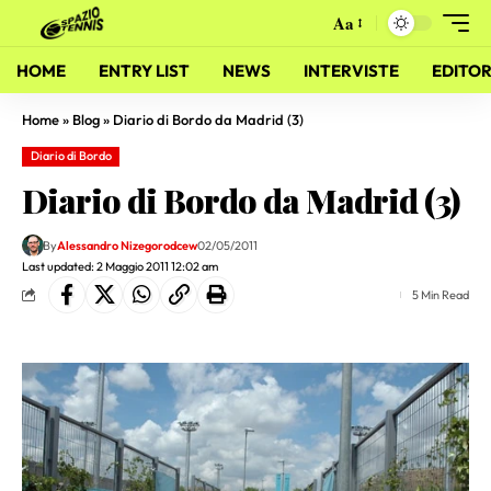
Aa
HOME
ENTRY LIST
NEWS
INTERVISTE
EDITOR
Home
»
Blog
»
Diario di Bordo da Madrid (3)
Diario di Bordo
Diario di Bordo da Madrid (3)
By
Alessandro Nizegorodcew
02/05/2011
Last updated: 2 Maggio 2011 12:02 am
5 Min Read