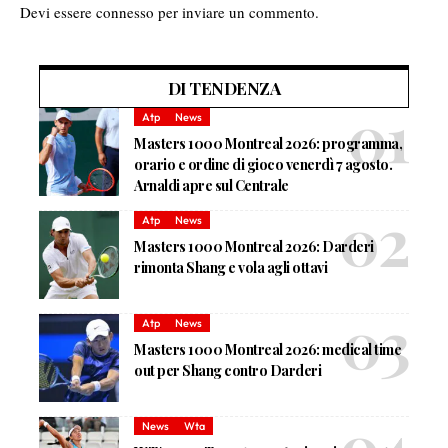
Devi essere
connesso
per inviare un commento.
DI TENDENZA
Atp
News
Masters 1000 Montreal 2026: programma,
orario e ordine di gioco venerdì 7 agosto.
Arnaldi apre sul Centrale
Atp
News
Masters 1000 Montreal 2026: Darderi
rimonta Shang e vola agli ottavi
Atp
News
Masters 1000 Montreal 2026: medical time
out per Shang contro Darderi
News
Wta