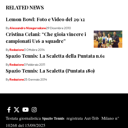
RELATED NEWS
Lemon Bowl: Foto e Video del 29/12
By
Alessandro Nizegorodcew
29 Dicembre 2010
Cristina Celani: “Che gioia vincere i
campionati U16 a squadre”
By
Redazione
3 Ottobre 2014
Spazio Tennis: La Scaletta della Puntata n.61
By
Redazione
3 Febbraio 2011
Spazio Tennis: La Scaletta (Puntata 180)
By
Redazione
25 Gennaio 2014
Testata giornalistica
registrata Aut-Trib Milano n°
Spazio Tennis
10268 del 15/09/2025