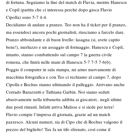
di fortuna. Seguiamo la fine del match di Flavia, mentre Hanescu
e Copil (partita che ci interessa perché dopo gioca Flavio
Cipolla) sono 5-7 4-4.
Decidiamo di andare a pranzo. Teo non ha il ticket per il pranzo,
ma essendoci ancora pochi giornalisti, riusciamo a farcelo dare.
Pranzo abbondante e di buon livello: lasagna (si, avete capito
bene!), merluzzo e un assaggio di formaggio. Hanescu e Copil,
intanto, stanno combattendo sul campo 7 la guerra civile
romena, che finirà nelle mani di Hanescu 5-7 7-5 7-6(6).
Poggio il computer in sala stampa, mi armo nuovamente di
macchina fotografica e con Teo ci rechiamo al campo 7, dopo
Cipolla e Rochus stanno ultimando il palleggio. Arrivano anche
Corrado Barazzutti e Tathiana Garbin. Noi siamo seduti
abusivamente nella tribunetta adibita ai giocatori.. negli ultimi
due posti rimasti. Infatti arriva Malisse e si siede per terra!
Flavio compie l’impresa di giornata, grazie ad un match
pazzesco. Alcuni numeri, sia di Cipo che di Rochus valgono il
prezzo del biglietto! Tax fa un tifo sfrenato, così come il