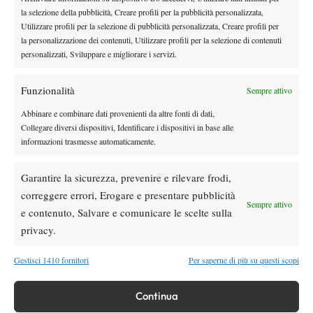
Mentre Youzhny mi supera per andare a bere un bicchiere
la selezione della pubblicità, Creare profili per la pubblicità personalizzata,
d’acqua mi allontano con Flavio, sfrutto la sua trasportation fino
Utilizzare profili per la selezione di pubblicità personalizzata, Creare profili per
all’albergo dei giocatori e da lì prendo la metro. Oggi riesco a
la personalizzazione dei contenuti, Utilizzare profili per la selezione di contenuti
personalizzati, Sviluppare e migliorare i servizi.
rientrare un po’ prima. Adesso fuori diluvia e mentre vi scrivo
sono le 0.48. Speriamo faccia tutto stanotte e domani sia un’altra
Funzionalità
Sempre attivo
bella giornata di tennis!
Abbinare e combinare dati provenienti da altre fonti di dati,
Collegare diversi dispositivi, Identificare i dispositivi in base alle
informazioni trasmesse automaticamente.
Garantire la sicurezza, prevenire e rilevare frodi,
correggere errori, Erogare e presentare pubblicità
Sempre attivo
e contenuto, Salvare e comunicare le scelte sulla
privacy.
Gestisci 1410 fornitori
Per saperne di più su questi scopi
Continua