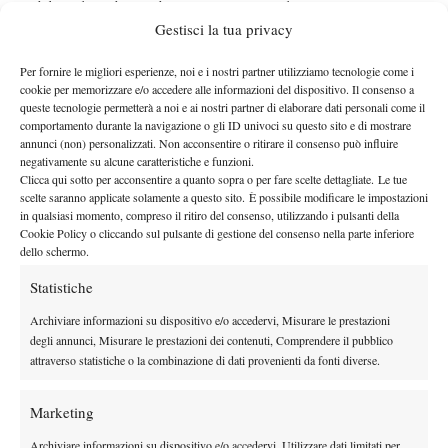
(Oleksandr Dologopolov – Foto Nizegorodcew)
Gestisci la tua privacy
La giornata di tennis è finita, anche perché Golubev dopo aver
dominato il primo set cede di schianto nel secondo e terzo a
Per fornire le migliori esperienze, noi e i nostri partner utilizziamo tecnologie come i
Monaco, non esattamente il giocatore più in forma del circuito
cookie per memorizzare e/o accedere alle informazioni del dispositivo. Il consenso a
Atp. Golubev, ahimé, pare esser sulla “Bolelli Street” (che ha
queste tecnologie permetterà a noi e ai nostri partner di elaborare dati personali come il
comportamento durante la navigazione o gli ID univoci su questo sito e di mostrare
vinto il primo titolo Atp in doppio a Monaco in coppia con
annunci (non) personalizzati. Non acconsentire o ritirare il consenso può influire
Zeballos. Bravo Bole! Dai!)
negativamente su alcune caratteristiche e funzioni.
Clicca qui sotto per acconsentire a quanto sopra o per fare scelte dettagliate. Le tue
E’ tempo di cenare. E’ tempo di entrare nella Players Area.
scelte saranno applicate solamente a questo sito. È possibile modificare le impostazioni
Ravioli con le verdure e Bistecca sublime. Flavio mangia anche il
in qualsiasi momento, compreso il ritiro del consenso, utilizzando i pulsanti della
dolce, ma lui se lo può permettere, dopo aver corso per 2 ore e
Cookie Policy o cliccando sul pulsante di gestione del consenso nella parte inferiore
dello schermo.
46 minuti. A tavola parliamo del più e del meno, ma soprattutto
del match di domani contro Roddick. Non proprio il miglior
Statistiche
sorteggio possibile… Accanto a noi la Kleybanova, che attende
Archiviare informazioni su dispositivo e/o accedervi, Misurare le prestazioni
la sua carne da 35 minuti. “Domani devo giocare alle 11, vi
degli annunci, Misurare le prestazioni dei contenuti, Comprendere il pubblico
prego portatemela…” – continuava ad esclamare. Flavio mi
attraverso statistiche o la combinazione di dati provenienti da fonti diverse.
racconta che è una bravissima ragazza, che parla benissimo
italiano. Proverò ad intervistarla… se non qui nelle prossime
Marketing
settimane.
Archiviare informazioni su dispositivo e/o accedervi, Utilizzare dati limitati per