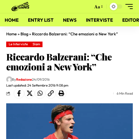
Aa
HOME
ENTRY LIST
NEWS
INTERVISTE
EDITOR
Home
»
Blog
»
Riccardo Balzerani: “Che emozioni a New York”
Le Interviste
Slam
Riccardo Balzerani: “Che
emozioni a New York”
By
Redazione
24/09/2016
Last updated: 24 Settembre 2016 9:08 pm
6 Min Read