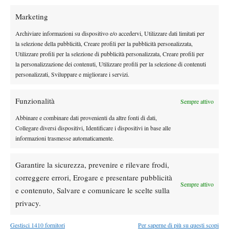
Quali obiettivi hai invece per la stagione in corso?
Marketing
“Mi pongo il solo obiettivo di raggiungere il miglior ranking
possibile da qui a fine anno…poi si vedrà!”.
Archiviare informazioni su dispositivo e/o accedervi, Utilizzare dati limitati per
la selezione della pubblicità, Creare profili per la pubblicità personalizzata,
Ringraziamo Riccardo per la sua disponibilità nel rilasciare
Utilizzare profili per la selezione di pubblicità personalizzata, Creare profili per
l’intervista con la speranza che le sue doti da lottatore, che si
la personalizzazione dei contenuti, Utilizzare profili per la selezione di contenuti
palesano sia dalla fermezza delle sue parole che da quelle del
personalizzati, Sviluppare e migliorare i servizi.
suo coach, lo portino a raggiungere tutti i suoi obiettivi,
ricordandogli che nella vita un vincitore é colui che non si è mai
Funzionalità
Sempre attivo
arreso.
Abbinare e combinare dati provenienti da altre fonti di dati,
Collegare diversi dispositivi, Identificare i dispositivi in base alle
informazioni trasmesse automaticamente.
Garantire la sicurezza, prevenire e rilevare frodi,
correggere errori, Erogare e presentare pubblicità
Sempre attivo
e contenuto, Salvare e comunicare le scelte sulla
privacy.
Gestisci 1410 fornitori
Per saperne di più su questi scopi