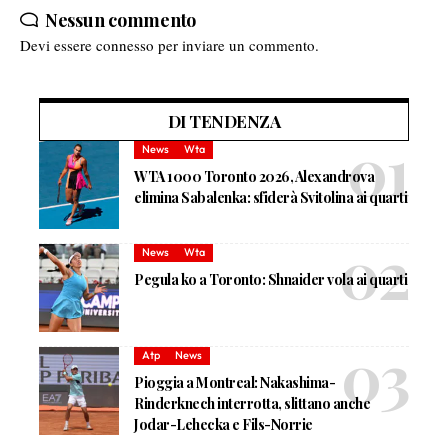
Nessun commento
Devi essere
connesso
per inviare un commento.
DI TENDENZA
News
Wta
WTA 1000 Toronto 2026, Alexandrova
elimina Sabalenka: sfiderà Svitolina ai quarti
News
Wta
Pegula ko a Toronto: Shnaider vola ai quarti
Atp
News
Pioggia a Montreal: Nakashima-
Rinderknech interrotta, slittano anche
Jodar-Lehecka e Fils-Norrie