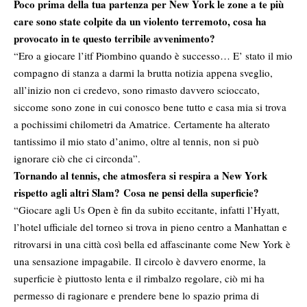
Poco prima della tua partenza per New York le zone a te più
care sono state colpite da un violento terremoto, cosa ha
provocato in te questo terribile avvenimento?
“Ero a giocare l’itf Piombino quando è successo… E’ stato il mio
compagno di stanza a darmi la brutta notizia appena sveglio,
all’inizio non ci credevo, sono rimasto davvero scioccato,
siccome sono zone in cui conosco bene tutto e casa mia si trova
a pochissimi chilometri da Amatrice. Certamente ha alterato
tantissimo il mio stato d’animo, oltre al tennis, non si può
ignorare ciò che ci circonda”.
Tornando al tennis, che atmosfera si respira a New York
rispetto agli altri Slam? Cosa ne pensi della superficie?
“Giocare agli Us Open è fin da subito eccitante, infatti l’Hyatt,
l’hotel ufficiale del torneo si trova in pieno centro a Manhattan e
ritrovarsi in una città così bella ed affascinante come New York è
una sensazione impagabile. Il circolo è davvero enorme, la
superficie è piuttosto lenta e il rimbalzo regolare, ciò mi ha
permesso di ragionare e prendere bene lo spazio prima di