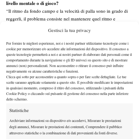
livello mentale o di gioco?
“Il ritmo da fondo campo e la velocità di palla sono in grado di
reggerli, il problema consiste nel mantenere quel ritmo e
quell’intensità nel tempo, di conseguenza credo che mi serva di
Gestisci la tua privacy
più dal punto di vista mentale”.
Hai condiviso il percorso Junior con i tuoi coetanei Dalla
Per fornire le migliori esperienze, noi e i nostri partner utilizziamo tecnologie come i
cookie per memorizzare e/o accedere alle informazioni del dispositivo. Il consenso a
Valle, Fonio, Summaria. Pensi che sia importante far parte di
queste tecnologie permetterà a noi e ai nostri partner di elaborare dati personali come il
un gruppo per ottenere risultati sempre migliori?
comportamento durante la navigazione o gli ID univoci su questo sito e di mostrare
“Fino all’anno scorso ero a Tirrenia, quindi si era e si é creato
annunci (non) personalizzati. Non acconsentire o ritirare il consenso può influire
negativamente su alcune caratteristiche e funzioni.
per forza un gruppo in cui ci stimoliamo. Da quando mi alleno a
Clicca qui sotto per acconsentire a quanto sopra o per fare scelte dettagliate. Le tue
Foligno però lavoro e mi concentro principalmente su me stesso,
scelte saranno applicate solamente a questo sito. È possibile modificare le impostazioni
in qualsiasi momento, compreso il ritiro del consenso, utilizzando i pulsanti della
devo dire che così mi sento più tranquillo”.
Cookie Policy o cliccando sul pulsante di gestione del consenso nella parte inferiore
Per esaltare le tue caratteristiche di gioco, prediligerai una
dello schermo.
programmazione sul veloce in futuro?
Statistiche
“In realtà non ho ancora deciso niente per il prossimo anno, devo
ancora parlare con i miei allenatori a riguardo. Comunque credo
Archiviare informazioni su dispositivo e/o accedervi, Misurare le prestazioni
degli annunci, Misurare le prestazioni dei contenuti, Comprendere il pubblico
che alternerò terra e veloce, per me ora giocare su terra o sul
attraverso statistiche o la combinazione di dati provenienti da fonti diverse.
veloce è la stessa cosa”.