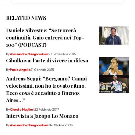
RELATED NEWS
Daniele Silvestre: “Se troverà
continuità, Gaio entrerà nei Top-
100” (PODCAST)
By
Alessandro Nizegorodcew
27 Settembre 2016
Cibulkova: l’arte di vivere in difesa
By
Paolo Angella
21 Gennaio 2015
Andreas Seppi: “Bergamo? Campi
velocissimi, non ho trovato ritmo.
Ecco cosa è accaduto a Buenos
Aires…”
By
Claudio Maglieri
22 Febbraio 2017
Intervista a Jacopo Lo Monaco
By
Alessandro Nizegorodcew
14 Ottobre 2008