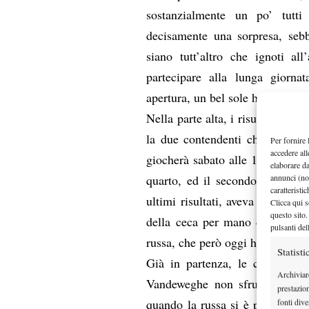
sostanzialmente un po’ tutti
decisamente una sorpresa, sebb
siano tutt’altro che ignoti al
partecipare alla lunga giorna
apertura, un bel sole ha accompag
Nella parte alta, i risultati dic
la due contendenti che si sfide
Per fornire 
accedere all
giocherà sabato alle 14 ora loca
elaborare d
annunci (no
quarto, ed il secondo quarto, p
caratteristi
ultimi risultati, aveva come fav
Clicca qui s
questo sito.
della ceca per mano dell’otti
pulsanti del
russa, che però oggi ha dovuto c
Statisti
Già in partenza, le cose non 
Archiviar
Vandeweghe non sfrutta in aper
prestazio
quando la russa si è portata av
fonti dive