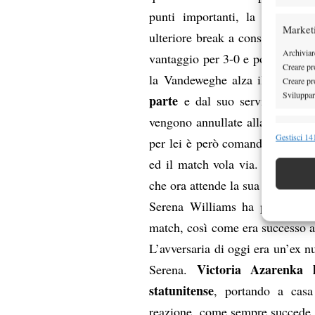
punti importanti, la statunite
Market
ulteriore break a consegnare alla
Archiviare
vantaggio per 3-0 e poi 5-3 nel 
Creare pro
la Vandeweghe alza il livello 
Creare pro
Sviluppare
parte
e dal suo servizio proro
vengono annullate alla russa e po
Funzion
Gestisci 141
per lei è però comandato dalla r
Abbinare e
l’
ed il match vola via. È stato
Identifica
che ora attende la sua nemesi.
Serena Williams ha poi nuovam
Garanti
Erogare
match, così come era successo 
scelte 
L’avversaria di oggi era un’ex nu
Victoria Azarenka 
Serena.
statunitense
, portando a casa
reazione, come sempre succede, 