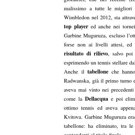
malissimo a tutte le migliori
Wimbledon nel 2012, sta attra
top player
ed anche nei tornei 
Garbine Muguruza, escluso l’ot
forse non ai livelli attesi, ed
risultato di rilievo
, salvo poi
esprimendo un tennis stellare da
tabellone
Anche il
che hanno 
Radwanska, già il primo turno e
aveva mai vinto nei precedenti 
Dellacqua
come la
e poi elim
ottimo tennis ed aveva appena 
Kvitova. Garbine Muguruza era i
tabellone: ha eliminato, tra le
contendenti al titolo finale.