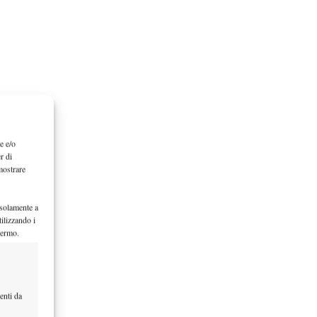
e e/o
r di
mostrare
 solamente a
ilizzando i
hermo.
enti da