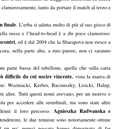
a clamorosamente, tanto da portare il match al terzo e
n finale
. L’erba si adatta molto di più al suo gioco di
ella russa e l’head-to-head è a dir poco clamoroso:
ncontri
, ed è dal 2004 che la Sharapova non riesce a
cora, nella parte alta, a mio parere, non ci saranno
e parte bassa del tabellone, quella che sulla carta
ù difficile da cui uscire vincente
, vista la marea di
one: Wozniacki, Kerber, Bacsinszky, Lisicki, Halep,
e altre. Tutti questi nomi avevano, per un motivo o
gola per accedere alle semifinali, ma sono state altre
Agnieszka Radwanska e
ndenni il loro percorso:
tendetemi, le due tenniste sono notoriamente ottime
(ed un po’ meno) passato hanno dimostrato di far