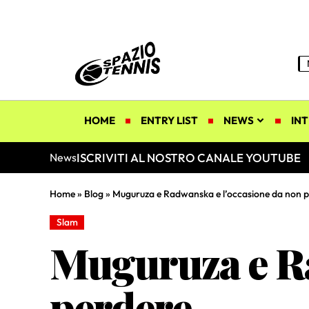
HOME
ENTRY LIST
NEWS
INT
ISCRIVITI AL NOSTRO CANALE YOUTUBE
News
Home
»
Blog
»
Muguruza e Radwanska e l’occasione da non 
Slam
Muguruza e Ra
perdere