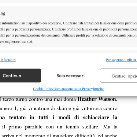
nse ha subito rintuzzato lo svantaggio. È però un
ing
 quarta testa di serie il primo set, lanciandola poi in
 informazioni su dispositivo e/o accedervi, Utilizzare dati limitati per la selezione della pubblici
secondo parziale. Arrivano alcuni errori della russa e
fili per la pubblicità personalizzata, Utilizzare profili per la selezione di pubblicità personalizzat
aiutata dal pubblico tutto dalla sua
del suo gioco,
fili per la personalizzazione dei contenuti, Utilizzare profili per la selezione di contenuti persona
 e migliorare i servizi.
mpente: il break viene recuperato, nuove occasioni
i il tiebreak è tutto per Coco. Il terzo set purtroppo
alità
Semp
0 fornitori
Per saperne di più su
ussa e dalla sua maggiore esperienza a questi livelli,
 combinare dati provenienti da altre fonti di dati, Collegare diversi dispositivi,
unico match realmente difficile per la Sharapova
,
re i dispositivi in base alle informazioni trasmesse automaticamente.
Continua
Solo necessari
Gestisci opzi
ente patito e non poco per portare a casa il suo
re la sicurezza, prevenire e rilevare frodi, correggere errori,
Cookie Policy
Dichiarazione sulla Privacy
Imprint
 e presentare pubblicità e contenuto, Salvare e comunicare le
Semp
Heather Watson
al terzo turno contro una mai doma
.
sulla privacy.
mero 1, già vincitrice di slam e già vittoriosa contro
ha tentato in tutti i modi di schiacciare la
 il primo parziale con un tennis stellare. Ma la
arriva nel momento di maggiore difficoltà, ed anche