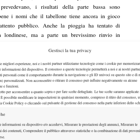
 prevedevano, i risultati della parte bassa sono
ene i nomi che il tabellone tiene ancora in gioco
l’attento pubblico. Anche la pioggia ha tentato di
ta londinese, ma a parte un brevissimo rinvio in
nato giocatrici e tifosi.
Gestisci la tua privacy
Serena Williams e Maria Sharapova
ono che saranno
ranno per accedere all’ultimo atto del torneo che si
le migliori esperienze, noi e i nostri partner utilizziamo tecnologie come i cookie per memorizzar
e informazioni del dispositivo. Il consenso a queste tecnologie permetterà a noi e ai nostri partne
. Serena Williams era favorita d’obbligo
le
del suo
ati personali come il comportamento durante la navigazione o gli ID univoci su questo sito e di 
n) personalizzati. Non acconsentire o ritirare il consenso può influire negativamente su alcune
er mancanza di vere specialiste dell’erba e visti gli
che e funzioni.
Lucie Safarova e Maria Sharapova
orite
. Un’uscita
otto per acconsentire a quanto sopra o per fare scelte dettagliate. Le tue scelte saranno applicate
 È possibile modificare le impostazioni in qualsiasi momento, compreso il ritiro del consenso, ut
Coco Vandeweghe
ma
, ha spalancato il tabellone alla
la Cookie Policy o cliccando sul pulsante di gestione del consenso nella parte inferiore dello sc
ombattere e non poco con la statunitense.
che
sono sembrate per nulla semplici per la russa. La
e informazioni su dispositivo e/o accedervi, Misurare le prestazioni degli annunci, Misurare le
tura cinque palle break in due turni di risposta e
ni dei contenuti, Comprendere il pubblico attraverso statistiche o la combinazione di dati proveni
anti di un break, sfruttando un maggiore cinismo nei
rse.