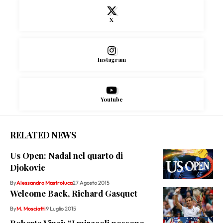
X
Instagram
Youtube
RELATED NEWS
Us Open: Nadal nel quarto di
Djokovic
By
Alessandro Mastroluca
27 Agosto 2015
Welcome Back, Richard Gasquet
By
M. Mosciatti
9 Luglio 2015