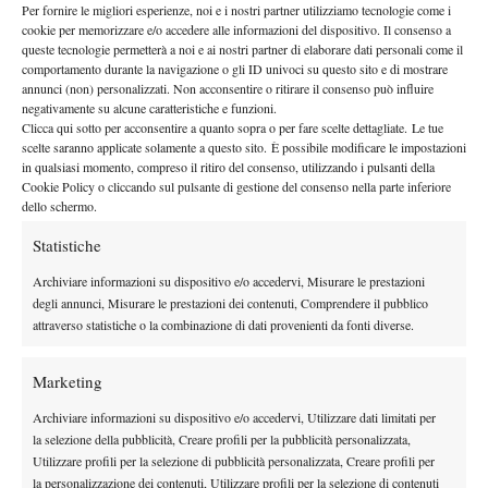
riuscito a scalare molteplici posizioni nella classifica ATP,
Per fornire le migliori esperienze, noi e i nostri partner utilizziamo tecnologie come i
cookie per memorizzare e/o accedere alle informazioni del dispositivo. Il consenso a
battendo più di una volta alcuni dei maggiori tennisti in
queste tecnologie permetterà a noi e ai nostri partner di elaborare dati personali come il
circolazione.
Alcaraz occupa attualmente il 6° posto nel ranking
comportamento durante la navigazione o gli ID univoci su questo sito e di mostrare
annunci (non) personalizzati. Non acconsentire o ritirare il consenso può influire
e, secondo le previsioni, sarebbe addirittura favorito su una
negativamente su alcune caratteristiche e funzioni.
leggenda come Rafa Nadal, oggi 4° in graduatoria. In assenza di
Clicca qui sotto per acconsentire a quanto sopra o per fare scelte dettagliate. Le tue
Daniil Medvedev, il giovane spagnolo potrebbe rivelarsi quindi il
scelte saranno applicate solamente a questo sito. È possibile modificare le impostazioni
in qualsiasi momento, compreso il ritiro del consenso, utilizzando i pulsanti della
principale outsider della competizione.
Cookie Policy o cliccando sul pulsante di gestione del consenso nella parte inferiore
Nella griglia di partenza il nostro Berrettini parte quindi arretrato.
dello schermo.
Oggi il tennista romano è uscito dalla top 10 mondiale, ma ha
Statistiche
tutta l’intenzione di bissare la soddisfazione del 2021. Ancora
più indietro Stefanos Tsitsipas e Alexander Zverev. Anche
Archiviare informazioni su dispositivo e/o accedervi, Misurare le prestazioni
degli annunci, Misurare le prestazioni dei contenuti, Comprendere il pubblico
Dominic Thiem, reduce da un periodo travagliato, e Hubert
attraverso statistiche o la combinazione di dati provenienti da fonti diverse.
Hurkacz sembrano avere poche speranze di vittoria. Sulla carta
non dovrebbero esserci grandi sorprese, dunque, ma in
Marketing
considerazione dei precedenti più recenti, mai dire mai.
Il 13 giugno si deciderà per le wild card. Gli incontri di
Archiviare informazioni su dispositivo e/o accedervi, Utilizzare dati limitati per
la selezione della pubblicità, Creare profili per la pubblicità personalizzata,
qualificazione, in programma dal 20 al 23 giugno, si terranno
Utilizzare profili per la selezione di pubblicità personalizzata, Creare profili per
presso il Bank of England Sports Ground. I match del tabellone
la personalizzazione dei contenuti, Utilizzare profili per la selezione di contenuti