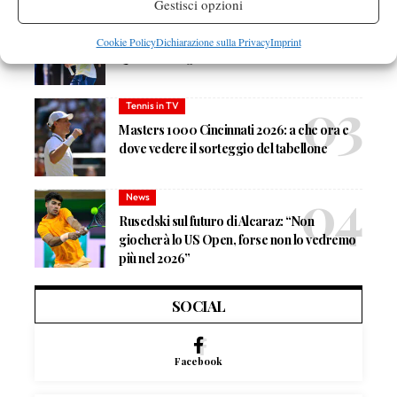
Gestisci opzioni
News
Masters 1000 Cincinnati 2026: forfait di
Cookie Policy
Dichiarazione sulla Privacy
Imprint
Quinn, Sonego entra nel tabellone
Tennis in TV
Masters 1000 Cincinnati 2026: a che ora e
dove vedere il sorteggio del tabellone
News
Rusedski sul futuro di Alcaraz: “Non
giocherà lo US Open, forse non lo vedremo
più nel 2026”
SOCIAL
Facebook