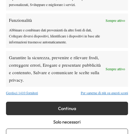
principale si disputeranno invece all’All England Lawn Tennis
personalizzati, Sviluppare e migliorare i servizi.
and Croquet Club. La tensione è già alle stelle. Nel corso dei
decenni, Wimbledon ha regalato alcune delle sfide più
Funzionalità
Sempre attivo
memorabili di sempre nel tennis. Anche se l’Italia non vanta una
Abbinare e combinare dati provenienti da altre fonti di dati,
grandissima tradizione in questo torneo, anche lo Stivale rivolge
Collegare diversi dispositivi, Identificare i dispositivi in base alle
puntualmente una grande attenzione verso la competizione
informazioni trasmesse automaticamente.
londinese. Si tratta pur sempre di uno Slam e a prescindere da chi
vincerà lo spettacolo è praticamente assicurato.
Garantire la sicurezza, prevenire e rilevare frodi,
correggere errori, Erogare e presentare pubblicità
Sempre attivo
e contenuto, Salvare e comunicare le scelte sulla
privacy.
Gestisci 1410 fornitori
Per saperne di più su questi scopi
DI TENDENZA
Continua
Atp
News
Masters 1000 Montreal 2026:
Solo necessari
Bolelli/Vavassori fuori al primo turno