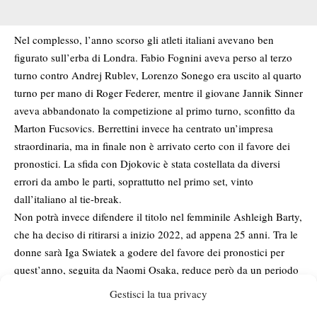
Nel complesso, l’anno scorso gli atleti italiani avevano ben
figurato sull’erba di Londra. Fabio Fognini aveva perso al terzo
turno contro Andrej Rublev, Lorenzo Sonego era uscito al quarto
turno per mano di Roger Federer, mentre il giovane Jannik Sinner
aveva abbandonato la competizione al primo turno, sconfitto da
Marton Fucsovics. Berrettini invece ha centrato un’impresa
straordinaria, ma in finale non è arrivato certo con il favore dei
pronostici. La sfida con Djokovic è stata costellata da diversi
errori da ambo le parti, soprattutto nel primo set, vinto
dall’italiano al tie-break.
Non potrà invece difendere il titolo nel femminile Ashleigh Barty,
che ha deciso di ritirarsi a inizio 2022, ad appena 25 anni. Tra le
donne sarà Iga Swiatek a godere del favore dei pronostici per
quest’anno, seguita da Naomi Osaka, reduce però da un periodo
complicato. Djokovic, invece, dovrà guardarsi le spalle dal
Gestisci la tua privacy
sorprendente Carlos Alcaraz, che nel giro di pochissimi mesi è