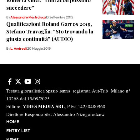
Roberta Vinci: “I miracoli possono
succedere”
By
Alessandro Mastroluca
13 Settembre 2015
Qualificazioni Roland Garros 2019,
Stefano Travaglia: “Sto trovando la
giusta continuità” (AUDIO)
By
L. Andreoli
20 Maggio 2019
Testata giornalistica
registrata Aut-Trib Milano n°
Spazio Tennis
10268 del 15/09/2025
VIBES MEDIA SRL
Editore:
, P.iva 14250480960
Direttore Responsabile: Alessandro Nizegorodcew
HOME
ENTRY LIST
NEWS