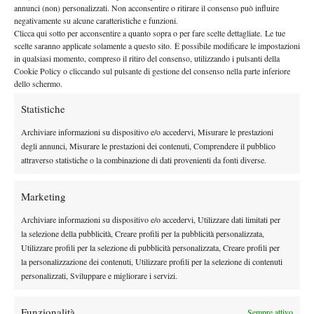
By
Fabio Ferro
annunci (non) personalizzati. Non acconsentire o ritirare il consenso può influire
negativamente su alcune caratteristiche e funzioni.
Clicca qui sotto per acconsentire a quanto sopra o per fare scelte dettagliate. Le tue
Coppa Davis 2015: La Presentazione di Belgio – Argentina
scelte saranno applicate solamente a questo sito. È possibile modificare le impostazioni
in qualsiasi momento, compreso il ritiro del consenso, utilizzando i pulsanti della
17 Settembre 2015
Cookie Policy o cliccando sul pulsante di gestione del consenso nella parte inferiore
By
Redazione
dello schermo.
Statistiche
Archiviare informazioni su dispositivo e/o accedervi, Misurare le prestazioni
Facebook
degli annunci, Misurare le prestazioni dei contenuti, Comprendere il pubblico
attraverso statistiche o la combinazione di dati provenienti da fonti diverse.
X
Marketing
Archiviare informazioni su dispositivo e/o accedervi, Utilizzare dati limitati per
la selezione della pubblicità, Creare profili per la pubblicità personalizzata,
Instagram
Utilizzare profili per la selezione di pubblicità personalizzata, Creare profili per
la personalizzazione dei contenuti, Utilizzare profili per la selezione di contenuti
personalizzati, Sviluppare e migliorare i servizi.
Youtube
Funzionalità
Sempre attivo