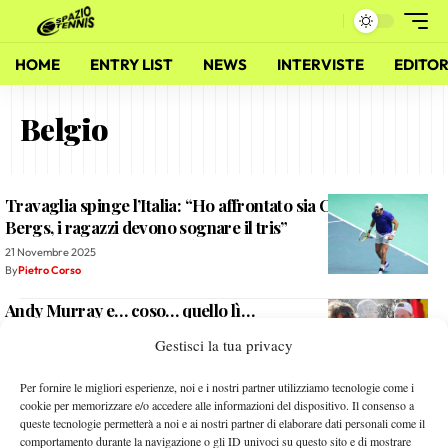
HOME
ENTRY LIST
NEWS
INTERVISTE
EDITOR
Belgio
Travaglia spinge l’Italia: “Ho affrontato sia Collignon che
Bergs, i ragazzi devono sognare il tris”
21 Novembre 2025
By
Pietro Corso
Andy Murray e… coso… quello lì…
24 Novembre 2015
Gestisci la tua privacy
By
Sergio Pastena
Per fornire le migliori esperienze, noi e i nostri partner utilizziamo tecnologie come i
cookie per memorizzare e/o accedere alle informazioni del dispositivo. Il consenso a
Finale di Coppa Davis: Murray contro tutti
queste tecnologie permetterà a noi e ai nostri partner di elaborare dati personali come il
27 Settembre 2015
comportamento durante la navigazione o gli ID univoci su questo sito e di mostrare