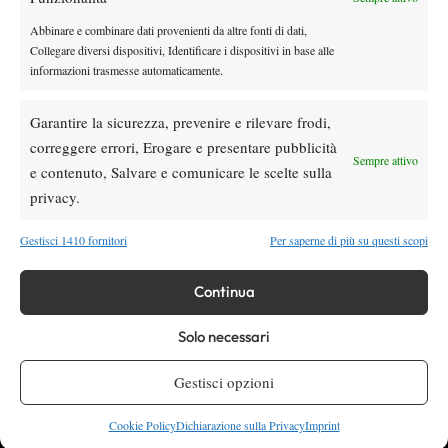
Abbinare e combinare dati provenienti da altre fonti di dati,
Collegare diversi dispositivi, Identificare i dispositivi in base alle
informazioni trasmesse automaticamente.
Garantire la sicurezza, prevenire e rilevare frodi,
correggere errori, Erogare e presentare pubblicità
Testata giornalistica
registrata Aut-Trib Milano n°
Spazio Tennis
Sempre attivo
e contenuto, Salvare e comunicare le scelte sulla
10268 del 15/09/2025
privacy.
VIBES MEDIA SRL
Editore:
, P.iva 14250480960
Direttore Responsabile: Alessandro Nizegorodcew
Gestisci 1410 fornitori
Per saperne di più su questi scopi
HOME
ENTRY LIST
Continua
NEWS
WTA
Solo necessari
ATP
Gestisci opzioni
CHALLENGER
ITF
Cookie Policy
Dichiarazione sulla Privacy
Imprint