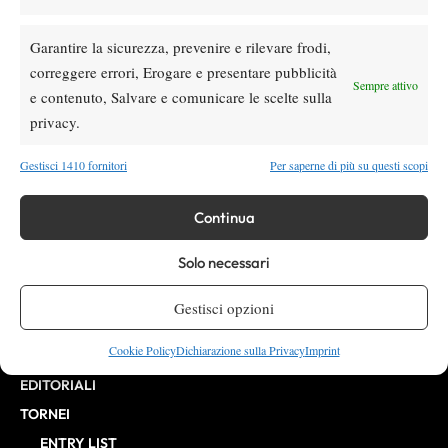
10268 del 15/09/2025
VIBES MEDIA SRL
Editore:
, P.iva 14250480960
Garantire la sicurezza, prevenire e rilevare frodi,
Direttore Responsabile: Alessandro Nizegorodcew
correggere errori, Erogare e presentare pubblicità
Sempre attivo
HOME
e contenuto, Salvare e comunicare le scelte sulla
privacy.
ENTRY LIST
NEWS
Gestisci 1410 fornitori
Per saperne di più su questi scopi
WTA
ATP
Continua
CHALLENGER
Solo necessari
ITF
BILLIE JEAN KING CUP
Gestisci opzioni
ATP FINALS
Cookie Policy
Dichiarazione sulla Privacy
Imprint
INTERVISTE
EDITORIALI
TORNEI
ENTRY LIST