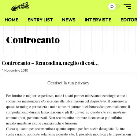
HOME
ENTRY LIST
NEWS
INTERVISTE
EDITOR
Controcanto
Controcanto – Remondina, meglio di così…
4 Novembre 2010
By
Redazione
Gestisci la tua privacy
Controcanto – “Volevo solo giocare a tennis…”
Per fornire le migliori esperienze, noi e i nostri partner utilizziamo tecnologie come i
cookie per memorizzare e/o accedere alle informazioni del dispositivo. Il consenso a
13 Ottobre 2010
queste tecnologie permetterà a noi e ai nostri partner di elaborare dati personali come il
By
Redazione
comportamento durante la navigazione o gli ID univoci su questo sito e di mostrare
annunci (non) personalizzati. Non acconsentire o ritirare il consenso può influire
negativamente su alcune caratteristiche e funzioni.
Clicca qui sotto per acconsentire a quanto sopra o per fare scelte dettagliate. Le tue
1
2
3
scelte saranno applicate solamente a questo sito. È possibile modificare le impostazioni