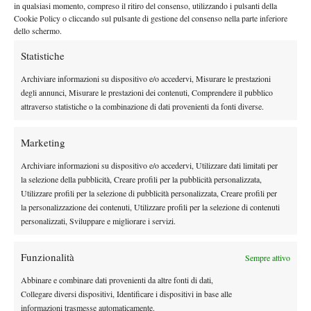
in qualsiasi momento, compreso il ritiro del consenso, utilizzando i pulsanti della
Cookie Policy o cliccando sul pulsante di gestione del consenso nella parte inferiore
dello schermo.
Facebook
Statistiche
Archiviare informazioni su dispositivo e/o accedervi, Misurare le prestazioni
X
degli annunci, Misurare le prestazioni dei contenuti, Comprendere il pubblico
attraverso statistiche o la combinazione di dati provenienti da fonti diverse.
Instagram
Marketing
Archiviare informazioni su dispositivo e/o accedervi, Utilizzare dati limitati per
la selezione della pubblicità, Creare profili per la pubblicità personalizzata,
Youtube
Utilizzare profili per la selezione di pubblicità personalizzata, Creare profili per
la personalizzazione dei contenuti, Utilizzare profili per la selezione di contenuti
personalizzati, Sviluppare e migliorare i servizi.
Funzionalità
Sempre attivo
Abbinare e combinare dati provenienti da altre fonti di dati,
Collegare diversi dispositivi, Identificare i dispositivi in base alle
Testata giornalistica
registrata Aut-Trib Milano n°
informazioni trasmesse automaticamente.
Spazio Tennis