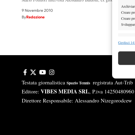
Archiviare
9 Novembre 2010
Creare pro
By
Redazione
Creare pro
Sviluppare
Funzion
Gestisci 141
Abbinare e
Identifica
Garanti
Erogare
Testata giornalistica
registrata Aut-Tri
Spazio Tennis
scelte 
VIBES MEDIA SRL
Editore:
, P.iva 14250480960
Direttore Responsabile: Alessandro Nizegorodcew