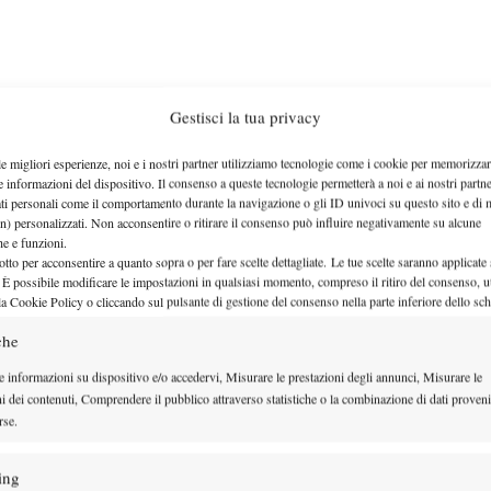
Gestisci la tua privacy
le migliori esperienze, noi e i nostri partner utilizziamo tecnologie come i cookie per memorizzar
e informazioni del dispositivo. Il consenso a queste tecnologie permetterà a noi e ai nostri partne
ati personali come il comportamento durante la navigazione o gli ID univoci su questo sito e di 
n) personalizzati. Non acconsentire o ritirare il consenso può influire negativamente su alcune
che e funzioni.
otto per acconsentire a quanto sopra o per fare scelte dettagliate. Le tue scelte saranno applicate
erà a tennis?”
 È possibile modificare le impostazioni in qualsiasi momento, compreso il ritiro del consenso, ut
la Cookie Policy o cliccando sul pulsante di gestione del consenso nella parte inferiore dello sc
che
e informazioni su dispositivo e/o accedervi, Misurare le prestazioni degli annunci, Misurare le
ni dei contenuti, Comprendere il pubblico attraverso statistiche o la combinazione di dati proveni
rse.
stione di cuore
ing
tp e numero 8 d'Italia) e…