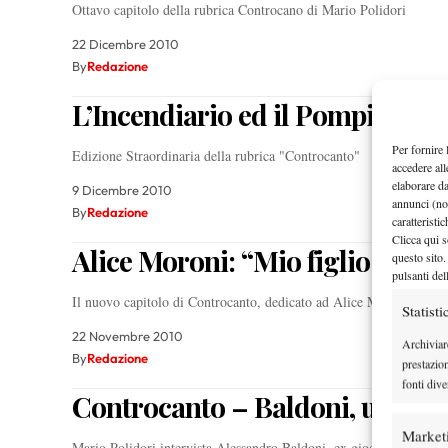
Ottavo capitolo della rubrica Controcano di Mario Polidori
22 Dicembre 2010
By
Redazione
L’Incendiario ed il Pompiere
Per fornire 
Edizione Straordinaria della rubrica "Controcanto"
accedere all
elaborare d
9 Dicembre 2010
annunci (no
By
Redazione
caratteristi
Clicca qui s
Alice Moroni: “Mio figlio gioch
questo sito.
pulsanti del
Il nuovo capitolo di Controcanto, dedicato ad Alice Moroni
Statisti
22 Novembre 2010
Archiviar
By
Redazione
prestazio
fonti dive
Controcanto – Baldoni, una que
Market
Mario Polidori intervista Alessandro Baldoni, ex giocatore (196 A