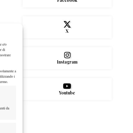
Facebook
X
e e/o
r di
mostrare
Instagram
 solamente a
ilizzando i
hermo.
Youtube
enti da