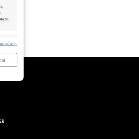
tà,
a,
lizzati,
re attivo
 questi scopi
oni
re attivo
ER