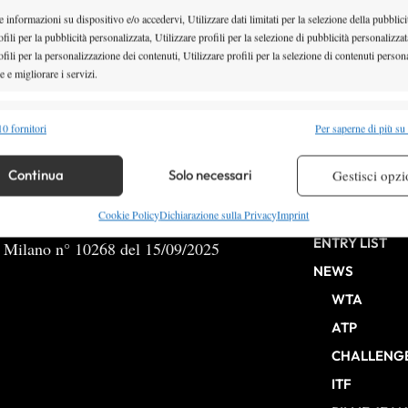
 informazioni su dispositivo e/o accedervi, Utilizzare dati limitati per la selezione della pubblici
fili per la pubblicità personalizzata, Utilizzare profili per la selezione di pubblicità personalizzat
fili per la personalizzazione dei contenuti, Utilizzare profili per la selezione di contenuti persona
 e migliorare i servizi.
1
2
3
alità
Semp
0 fornitori
Per saperne di più su
 combinare dati provenienti da altre fonti di dati, Collegare diversi dispositivi,
re i dispositivi in base alle informazioni trasmesse automaticamente.
Continua
Solo necessari
Gestisci opzi
HOME
re la sicurezza, prevenire e rilevare frodi, correggere errori,
Cookie Policy
Dichiarazione sulla Privacy
Imprint
 e presentare pubblicità e contenuto, Salvare e comunicare le
Semp
ENTRY LIST
b Milano n° 10268 del 15/09/2025
sulla privacy.
NEWS
WTA
ATP
CHALLENG
ITF