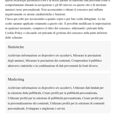
queste tecnologie permetterà a noi e ai nostri partner di elaborare dati personali come il
By
Redazione
comportamento durante la navigazione o gli ID univoci su questo sito e di mostrare
annunci (non) personalizzati. Non acconsentire o ritirare il consenso può influire
Coppa Davis: Gran Bretagna e Australia a caccia della finale
negativamente su alcune caratteristiche e funzioni.
Clicca qui sotto per acconsentire a quanto sopra o per fare scelte dettagliate. Le tue
17 Settembre 2015
scelte saranno applicate solamente a questo sito. È possibile modificare le impostazioni
By
L. Andreoli
in qualsiasi momento, compreso il ritiro del consenso, utilizzando i pulsanti della
Cookie Policy o cliccando sul pulsante di gestione del consenso nella parte inferiore
dello schermo.
Statistiche
1
2
3
4
Archiviare informazioni su dispositivo e/o accedervi, Misurare le prestazioni
degli annunci, Misurare le prestazioni dei contenuti, Comprendere il pubblico
Facebook
attraverso statistiche o la combinazione di dati provenienti da fonti diverse.
Marketing
X
Archiviare informazioni su dispositivo e/o accedervi, Utilizzare dati limitati per
la selezione della pubblicità, Creare profili per la pubblicità personalizzata,
Utilizzare profili per la selezione di pubblicità personalizzata, Creare profili per
Instagram
la personalizzazione dei contenuti, Utilizzare profili per la selezione di contenuti
personalizzati, Sviluppare e migliorare i servizi.