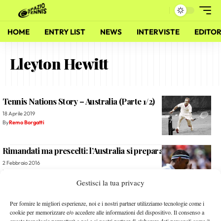
HOME
ENTRY LIST
NEWS
INTERVISTE
EDITOR
Lleyton Hewitt
Tennis Nations Story – Australia (Parte 1/2)
18 Aprile 2019
By
Remo Borgatti
Rimandati ma prescelti: l’Australia si prepara al “boom”
2 Febbraio 2016
By
Andrea Martina
Gestisci la tua privacy
AUSTRALIAN OPEN, DAY 4: avanzano i big.
Per fornire le migliori esperienze, noi e i nostri partner utilizziamo tecnologie come i
cookie per memorizzare e/o accedere alle informazioni del dispositivo. Il consenso a
21 Gennaio 2016