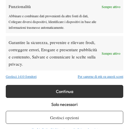
Funzionalità
Youtube
Sempre attivo
Abbinare e combinare dati provenienti da altre fonti di dati,
Collegare diversi dispositivi, Identificare i dispositivi in base alle
informazioni trasmesse automaticamente.
Garantire la sicurezza, prevenire e rilevare frodi,
correggere errori, Erogare e presentare pubblicità
Sempre attivo
e contenuto, Salvare e comunicare le scelte sulla
Testata giornalistica
registrata Aut-Trib Milano n°
Spazio Tennis
privacy.
10268 del 15/09/2025
VIBES MEDIA SRL
Editore:
, P.iva 14250480960
Gestisci 1410 fornitori
Per saperne di più su questi scopi
Direttore Responsabile: Alessandro Nizegorodcew
HOME
Continua
ENTRY LIST
NEWS
Solo necessari
WTA
Gestisci opzioni
ATP
CHALLENGER