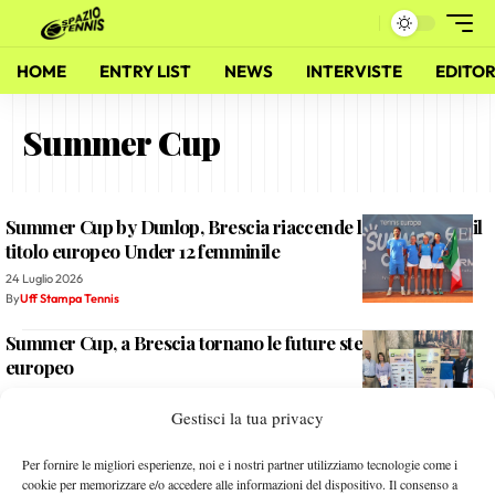
HOME
ENTRY LIST
NEWS
INTERVISTE
EDITOR
Summer Cup
Summer Cup by Dunlop, Brescia riaccende la corsa verso il
titolo europeo Under 12 femminile
24 Luglio 2026
By
Uff Stampa Tennis
Summer Cup, a Brescia tornano le future stelle del tennis
europeo
7 Luglio 2026
Gestisci la tua privacy
By
Uff Stampa Tennis
Summer Cup by Dunlop: l’Italia vola alla Final Eight di
Per fornire le migliori esperienze, noi e i nostri partner utilizziamo tecnologie come i
Ajaccio con la Francia
cookie per memorizzare e/o accedere alle informazioni del dispositivo. Il consenso a