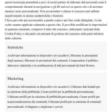
queste tecnologie permetterà a noi e ai nostri partner di elaborare dati personali come il
27 Luglio 2025
comportamento durante la navigazione o gli ID univoci su questo sito e di mostrare
By
Uff Stampa Tennis
annunci (non) personalizzati. Non acconsentire o ritirare il consenso può influire
negativamente su alcune caratteristiche e funzioni.
Summer Cup by Dunlop: Italia-Portogallo e Francia-
Clicca qui sotto per acconsentire a quanto sopra o per fare scelte dettagliate. Le tue
Slovacchia, ecco le sfide per la Final Eight di Ajaccio
scelte saranno applicate solamente a questo sito. È possibile modificare le impostazioni
in qualsiasi momento, compreso il ritiro del consenso, utilizzando i pulsanti della
26 Luglio 2025
Cookie Policy o cliccando sul pulsante di gestione del consenso nella parte inferiore
By
Uff Stampa Tennis
dello schermo.
Statistiche
1
2
3
4
…
9
10
Archiviare informazioni su dispositivo e/o accedervi, Misurare le prestazioni
degli annunci, Misurare le prestazioni dei contenuti, Comprendere il pubblico
Facebook
attraverso statistiche o la combinazione di dati provenienti da fonti diverse.
Marketing
X
Archiviare informazioni su dispositivo e/o accedervi, Utilizzare dati limitati per
la selezione della pubblicità, Creare profili per la pubblicità personalizzata,
Utilizzare profili per la selezione di pubblicità personalizzata, Creare profili per
la personalizzazione dei contenuti, Utilizzare profili per la selezione di contenuti
Instagram
personalizzati, Sviluppare e migliorare i servizi.