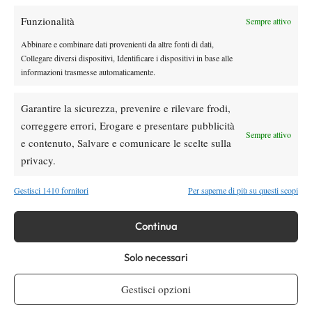
Funzionalità
Sempre attivo
Youtube
Abbinare e combinare dati provenienti da altre fonti di dati,
Collegare diversi dispositivi, Identificare i dispositivi in base alle
informazioni trasmesse automaticamente.
Garantire la sicurezza, prevenire e rilevare frodi,
correggere errori, Erogare e presentare pubblicità
Sempre attivo
e contenuto, Salvare e comunicare le scelte sulla
Testata giornalistica
registrata Aut-Trib Milano n°
Spazio Tennis
privacy.
10268 del 15/09/2025
VIBES MEDIA SRL
Editore:
, P.iva 14250480960
Gestisci 1410 fornitori
Per saperne di più su questi scopi
Direttore Responsabile: Alessandro Nizegorodcew
HOME
Continua
ENTRY LIST
Solo necessari
NEWS
WTA
Gestisci opzioni
ATP