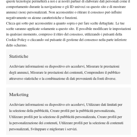
queste tecnologie permetterà a noi e ai nostri partner di elaborare dati personali come il
By
Alessandro Mastroluca
comportamento durante la navigazione o gli ID univoci su questo sito e di mostrare
annunci (non) personalizzati. Non acconsentire o ritirare il consenso può influire
negativamente su alcune caratteristiche e funzioni.
Fed Cup: niente Venus Williams, a Brindisi ci sarà la Davis
Clicca qui sotto per acconsentire a quanto sopra o per fare scelte dettagliate. Le tue
14 Aprile 2015
scelte saranno applicate solamente a questo sito. È possibile modificare le impostazioni
By
Michele Galoppini
in qualsiasi momento, compreso il ritiro del consenso, utilizzando i pulsanti della
Cookie Policy o cliccando sul pulsante di gestione del consenso nella parte inferiore
dello schermo.
Statistiche
1
2
3
4
…
8
9
Archiviare informazioni su dispositivo e/o accedervi, Misurare le prestazioni
degli annunci, Misurare le prestazioni dei contenuti, Comprendere il pubblico
Facebook
attraverso statistiche o la combinazione di dati provenienti da fonti diverse.
Marketing
X
Archiviare informazioni su dispositivo e/o accedervi, Utilizzare dati limitati per
la selezione della pubblicità, Creare profili per la pubblicità personalizzata,
Utilizzare profili per la selezione di pubblicità personalizzata, Creare profili per
Instagram
la personalizzazione dei contenuti, Utilizzare profili per la selezione di contenuti
personalizzati, Sviluppare e migliorare i servizi.