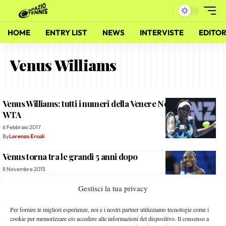
HOME
ENTRY LIST
NEWS
INTERVISTE
EDITOR
Venus Williams
Venus Williams: tutti i numeri della Venere Nera del tennis
WTA
6 Febbraio 2017
By
Lorenzo Ercoli
Venus torna tra le grandi 5 anni dopo
8 Novembre 2015
By
Giulio Gasparin
Gestisci la tua privacy
Walkover Serena, le Williams salutano Roma
Per fornire le migliori esperienze, noi e i nostri partner utilizziamo tecnologie come i
cookie per memorizzare e/o accedere alle informazioni del dispositivo. Il consenso a
14 Maggio 2015