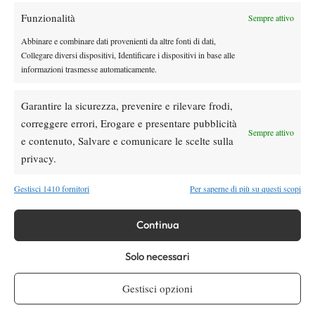
Funzionalità
Sempre attivo
Youtube
Abbinare e combinare dati provenienti da altre fonti di dati,
Collegare diversi dispositivi, Identificare i dispositivi in base alle
informazioni trasmesse automaticamente.
Garantire la sicurezza, prevenire e rilevare frodi,
correggere errori, Erogare e presentare pubblicità
Sempre attivo
e contenuto, Salvare e comunicare le scelte sulla
Testata giornalistica
registrata Aut-Trib Milano n°
Spazio Tennis
privacy.
10268 del 15/09/2025
VIBES MEDIA SRL
Editore:
, P.iva 14250480960
Gestisci 1410 fornitori
Per saperne di più su questi scopi
Direttore Responsabile: Alessandro Nizegorodcew
HOME
Continua
ENTRY LIST
NEWS
Solo necessari
WTA
Gestisci opzioni
ATP