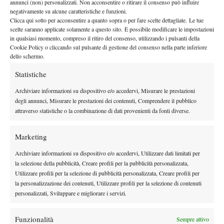
annunci (non) personalizzati. Non acconsentire o ritirare il consenso può influire
più difficile sulla terra.
negativamente su alcune caratteristiche e funzioni.
a Wimbledon
si è
Il feeling storico con l’erba si è riacceso
dove
Clicca qui sotto per acconsentire a quanto sopra o per fare scelte dettagliate. Le tue
scelte saranno applicate solamente a questo sito. È possibile modificare le impostazioni
arresa solo alla sorella al quarto turno
al termine di un match
in qualsiasi momento, compreso il ritiro del consenso, utilizzando i pulsanti della
di qualità, destinato all’ennesimo nuovo capitolo pochi mesi
Cookie Policy o cliccando sul pulsante di gestione del consenso nella parte inferiore
New York nei quarti di finale
dopo sul cemento di
. Il match
dello schermo.
nello slam di casa è stato visto da molti come uno dei più belli
Statistiche
prima degli atti finali, con entrambe le sorelle capaci di esprimere
Archiviare informazioni su dispositivo e/o accedervi, Misurare le prestazioni
un tennis di qualità assoluta, come non sempre era successo in
degli annunci, Misurare le prestazioni dei contenuti, Comprendere il pubblico
quell’affare di famiglia. Alla fine Venus si era arresa sperando
attraverso statistiche o la combinazione di dati provenienti da fonti diverse.
che la sorellina potesse conquistare quel traguardo storico ed
eccezionale come il Grande Slam, ma il rovescio slice di Roberta
Marketing
Vinci aveva altri piani e l’azzurra interruppe i sogni di gloria
Archiviare informazioni su dispositivo e/o accedervi, Utilizzare dati limitati per
della famiglia Williams.
la selezione della pubblicità, Creare profili per la pubblicità personalizzata,
Venus si è
Ma se Serena ha deciso di prendersi una pausa,
Utilizzare profili per la selezione di pubblicità personalizzata, Creare profili per
dedicata anima e corpo
come poche altre volte negli ultimi anni
la personalizzazione dei contenuti, Utilizzare profili per la selezione di contenuti
per poter chiudere la stagione al top
aveva fatto
. L’assenza di
personalizzati, Sviluppare e migliorare i servizi.
Serena alle WTA Finals le dava una chance di qualificarsi ed in
un match carico di mille significati si è giocata le sue carte
Funzionalità
Sempre attivo