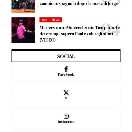
campione spagnolo dopo la morte di Jorge
Atp
News
Masters 1000 Montreal 2026: Tien più forte
dei crampi, supera Paul e vola agli ottavi
(VIDEO)
SOCIAL
Facebook
X
Instagram