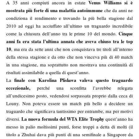
Venus Williams si è
A 35 anni compiuti ancora in estate
mostrata più forte di una malattia autoimmune
che da anni ne
condiziona il rendimento e trovando la più bella stagione dal
2010 ad oggi ha acciuffato all’ultimo un traguardo incredibile
Cinque
come la chiusura dell’anno tra le prime 10 del mondo.
anni fa era stata l’ultima annata che aveva chiuso tra le top
10
, ma era da sette anni che non conquistava tre titoli all’interno
della stessa stagione e da otto che non vinceva più di 40 match
in una stagione, ma soprattutto non mostrava una continuità di
risultati assimilabile a quella di quest’anno.
finale con Karolina Pliskova valeva questo traguardo
La
eccezionale,
perché una sconfitta l’avrebbe relegata
all’undicesimo posto, vedendosi sorpassata proprio dalla ceca di
Louny. Non poteva essere un match più bello a decidere un
traguardo che significava tantissimo per entrambe, ma per motivi
La nuova formula del WTA Elite Trophy
diversi.
quest’anno ha
messo in palio moltissimi punti, forse troppi a detta di molti (il
titolo a Zhuhai dava più punti di una semifinale a Singapore da