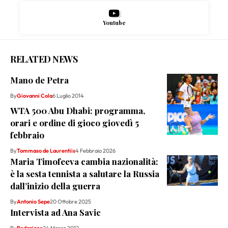
Youtube
RELATED NEWS
Mano de Petra
By
Giovanni Cola
6 Luglio 2014
WTA 500 Abu Dhabi: programma,
orari e ordine di gioco giovedì 5
febbraio
By
Tommaso de Laurentiis
4 Febbraio 2026
Maria Timofeeva cambia nazionalità:
è la sesta tennista a salutare la Russia
dall’inizio della guerra
By
Antonio Sepe
20 Ottobre 2025
Intervista ad Ana Savic
By
Redazione
24 Marzo 2012