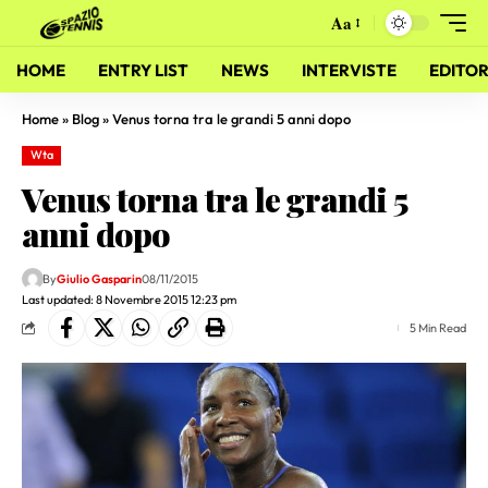
Aa
HOME
ENTRY LIST
NEWS
INTERVISTE
EDITOR
Home
»
Blog
»
Venus torna tra le grandi 5 anni dopo
Wta
Venus torna tra le grandi 5
anni dopo
By
Giulio Gasparin
08/11/2015
Last updated: 8 Novembre 2015 12:23 pm
5 Min Read