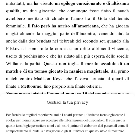
ha vissuto un epilogo emozionante e di altissima
imbattuti), ma
qualità
, tra due giocatrici che comunque fosse finito il match
avrebbero meritato di chiudere l’anno tra il Gota del tennis
Il fato però ha arriso all’americana,
femminile.
che ha giocata
magistralmente la maggior parte dell’incontro, venendo aiutata
anche dalla dea bendata nel tiebreak del secondo set, quando alla
Pliskova si sono rotte le corde su un dritto altrimenti vincente,
uscito di pochissimo e che ha ridato alla più esperta delle sorelle
merito assoluto di un
Williams la parità. Questo non toglie il
match e di un torneo giocato in maniera magistrale
, dal primo
match contro Madison Keys, che l’aveva fermata ai quarti di
finale a Melbourne, fino proprio alla finale odierna.
Venus aveva iniziato l’anno al numero 19 del mondo
, ma aveva
mostrato una condizione ottimale già ad Auckland, dove aveva
Gestisci la tua privacy
alzato il primo trofeo stagionale al termine di una finale
Per fornire le migliori esperienze, noi e i nostri partner utilizziamo tecnologie come i
agli Australian Open,
spettacolare con Caroline Wozniacki. Di lì
cookie per memorizzare e/o accedere alle informazioni del dispositivo. Il consenso a
dove trovò il primo quarto di finale
slam dal 2010
a livello
.
queste tecnologie permetterà a noi e ai nostri partner di elaborare dati personali come il
Ancora buoni risultati a Doha e a Miami, prima di una parentesi
comportamento durante la navigazione o gli ID univoci su questo sito e di mostrare