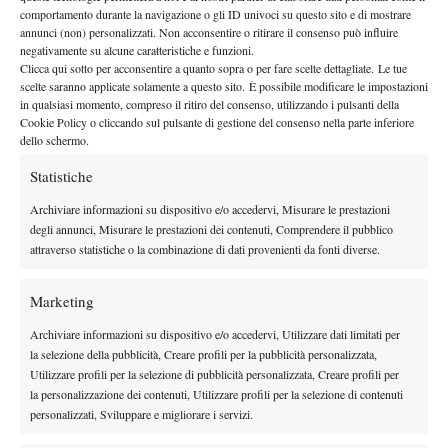
comportamento durante la navigazione o gli ID univoci su questo sito e di mostrare
Max
previo abbonamento.
annunci (non) personalizzati. Non acconsentire o ritirare il consenso può influire
negativamente su alcune caratteristiche e funzioni.
Clicca qui sotto per acconsentire a quanto sopra o per fare scelte dettagliate. Le tue
scelte saranno applicate solamente a questo sito. È possibile modificare le impostazioni
in qualsiasi momento, compreso il ritiro del consenso, utilizzando i pulsanti della
Cookie Policy o cliccando sul pulsante di gestione del consenso nella parte inferiore
dello schermo.
DI TENDENZA
Statistiche
Atp
News
Archiviare informazioni su dispositivo e/o accedervi, Misurare le prestazioni
Masters 1000 Montreal 2026: Darderi
degli annunci, Misurare le prestazioni dei contenuti, Comprendere il pubblico
rimonta Shang e vola agli ottavi
attraverso statistiche o la combinazione di dati provenienti da fonti diverse.
Marketing
Atp
News
Masters 1000 Montreal 2026: medical time
Archiviare informazioni su dispositivo e/o accedervi, Utilizzare dati limitati per
out per Shang contro Darderi
la selezione della pubblicità, Creare profili per la pubblicità personalizzata,
Utilizzare profili per la selezione di pubblicità personalizzata, Creare profili per
la personalizzazione dei contenuti, Utilizzare profili per la selezione di contenuti
News
Wta
personalizzati, Sviluppare e migliorare i servizi.
WTA 1000 Toronto 2026: pioggia pesante,