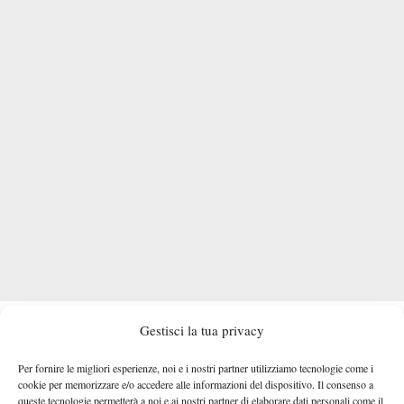
ORARIO E DOVE VEDERE BERRETTINI
Gestisci la tua privacy
La sfida tra Berrettini e
Darderi o Comesana
andrà in scena
Per fornire le migliori esperienze, noi e i nostri partner utilizziamo tecnologie come i
sabato 30 maggio (
campo e orario ancora da definire)
. Il
cookie per memorizzare e/o accedere alle informazioni del dispositivo. Il consenso a
Discovery+ e HBO
match verrà trasmesso sulle piattaforme
queste tecnologie permetterà a noi e ai nostri partner di elaborare dati personali come il