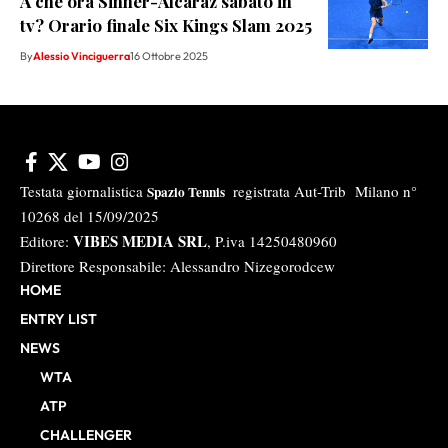
A che ora Sinner-Alcaraz sabato in
tv? Orario finale Six Kings Slam 2025
By
Alessio Vinciguerra
16 Ottobre 2025
Testata giornalistica
registrata Aut-Trib Milano n°
Spazio Tennis
10268 del 15/09/2025
VIBES MEDIA SRL
Editore:
, P.iva 14250480960
Direttore Responsabile: Alessandro Nizegorodcew
HOME
ENTRY LIST
NEWS
WTA
ATP
CHALLENGER