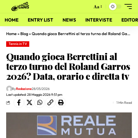
Aa
HOME
ENTRY LIST
NEWS
INTERVISTE
EDITOR
Home
»
Blog
»
Quando gioca Berrettini al terzo turno del Roland Garros 2026? Data, orario e diretta tv
Tennis in TV
Quando gioca Berrettini al
terzo turno del Roland Garros
2026? Data, orario e diretta tv
By
Redazione
28/05/2026
Last updated: 28 Maggio 2026 9:51 pm
1 Min Read