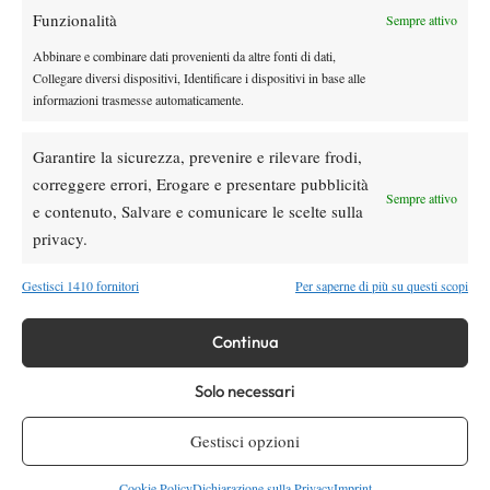
gioco sospeso
Funzionalità
Sempre attivo
Abbinare e combinare dati provenienti da altre fonti di dati,
Atp
News
Collegare diversi dispositivi, Identificare i dispositivi in base alle
Masters 1000 Montreal 2026: Darderi
informazioni trasmesse automaticamente.
Shang inizia in ritardo per pioggia
Garantire la sicurezza, prevenire e rilevare frodi,
correggere errori, Erogare e presentare pubblicità
SOCIAL
Sempre attivo
e contenuto, Salvare e comunicare le scelte sulla
privacy.
Facebook
Gestisci 1410 fornitori
Per saperne di più su questi scopi
Continua
X
Solo necessari
Gestisci opzioni
Instagram
Cookie Policy
Dichiarazione sulla Privacy
Imprint