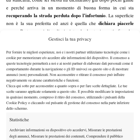
e perché arriva in un momento di buona forma in cui sta
recuperando la strada perduta dopo l’infortunio
. La superficie
dichiara piacerle
non è la sua preferita ed anzi è quella che
meno
. Purtroppo si dice dispiaciuta che la stagione stia finendo,
poiché sta trovando buoni risultati in un momento di forma
Gestisci la tua privacy
.
Mik
Per fornire le migliori esperienze, noi e i nostri partner utilizziamo tecnologie come i
ripren
cookie per memorizzare e/o accedere alle informazioni del dispositivo. Il consenso a
de la
queste tecnologie permetterà a noi e ai nostri partner di elaborare dati personali come il
comportamento durante la navigazione o gli ID univoci su questo sito e di mostrare
parol
annunci (non) personalizzati. Non acconsentire o ritirare il consenso può influire
a e
negativamente su alcune caratteristiche e funzioni.
nel
Clicca qui sotto per acconsentire a quanto sopra o per fare scelte dettagliate. Le tue
scelte saranno applicate solamente a questo sito. È possibile modificare le impostazioni
fratte
in qualsiasi momento, compreso il ritiro del consenso, utilizzando i pulsanti della
mpo
Cookie Policy o cliccando sul pulsante di gestione del consenso nella parte inferiore
dello schermo.
sono
in
Statistiche
camp
Archiviare informazioni su dispositivo e/o accedervi, Misurare le prestazioni
o
degli annunci, Misurare le prestazioni dei contenuti, Comprendere il pubblico