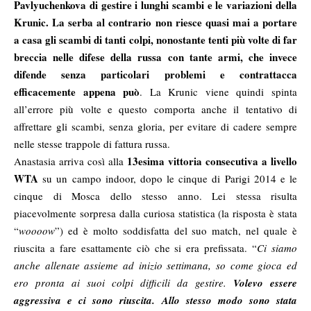
Pavlyuchenkova di gestire i lunghi scambi e le variazioni della
Krunic. La serba al contrario non riesce quasi mai a portare
a casa gli scambi di tanti colpi, nonostante tenti più volte di far
breccia nelle difese della russa con tante armi, che invece
difende senza particolari problemi e contrattacca
efficacemente appena può
. La Krunic viene quindi spinta
all’errore più volte e questo comporta anche il tentativo di
affrettare gli scambi, senza gloria, per evitare di cadere sempre
nelle stesse trappole di fattura russa.
13esima vittoria consecutiva a livello
Anastasia arriva così alla
WTA
su un campo indoor, dopo le cinque di Parigi 2014 e le
cinque di Mosca dello stesso anno. Lei stessa risulta
piacevolmente sorpresa dalla curiosa statistica (la risposta è stata
“
woooow
”) ed è molto soddisfatta del suo match, nel quale è
riuscita a fare esattamente ciò che si era prefissata. “
Ci siamo
anche allenate assieme ad inizio settimana, so come gioca ed
ero pronta ai suoi colpi difficili da gestire.
Volevo essere
aggressiva e ci sono riuscita. Allo stesso modo sono stata