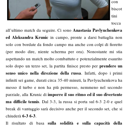
con
biscot
tini
tocca
Anastasia Pavlyuchenkova
all’ultimo match da seguire. Ci sono
ed Aleksandra Krunic
in campo, pronte a darsi battaglia non
solo con bordate da fondo campo ma anche con colpi di fioretto
(per modo dire, niente scherma per ora). Nonostante mi stia
aspettando un match molto combattuto e potenzialmente esaurito
prendere un
solo dopo un terzo set, la partita finisce presto per
senso unico nella direzione della russa
. Infatti, dopo i primi
infiniti sei game, durati circa 35-40 minuti, la Pavlyuchenkova ha
messo il turbo e non ha più permesso, nemmeno nel secondo
imporre il suo ritmo ed il suo divertente
parziale, alla Krunic di
ma difficile tennis
. Dal 3-3, la russa si porta sul 6-3 2-0 e quel
break di vantaggio sarà decisivo anche per il secondo set, che si
6-3 6-3
chiuderà
.
sulla solidità e sulla capacità della
Il risultato di basa