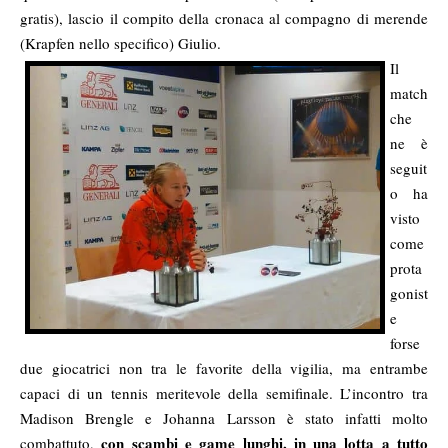
gratis), lascio il compito della cronaca al compagno di merende
(Krapfen nello specifico) Giulio.
Il
match
che
ne è
seguit
o ha
visto
come
prota
gonist
e
forse
due giocatrici non tra le favorite della vigilia, ma entrambe
capaci di un tennis meritevole della semifinale. L’incontro tra
Madison Brengle e Johanna Larsson è stato infatti molto
con scambi e game lunghi, in una lotta a tutto
combattuto,