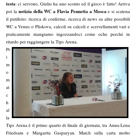
testa
: ci servono, Giulio ha uno sconto ed il gioco è fatto! Arriva
notizia della WC a Flavia Pennetta a Mosca
poi la
e si scatena
il putiferio: ricerca di conferme, ricerca di news su altre possibili
WC a Venus o Pliskova, calcoli su calcoli e scervellamenti vari e
praticamente mangiamo ingozzandoci come oche perché in
ritardo per raggiungere la Tips Arena.
Pr
i
m
o
m
at
c
h
al
la
Tips Arena è il primo quarto di finale di giornata, tra Anna-Lena
Friedsam e Margarita Gasparyan. Match sulla carta molto