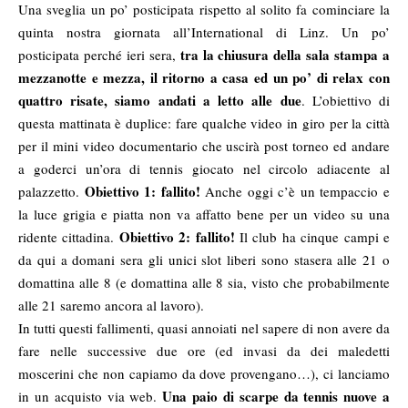
Una sveglia un po’ posticipata rispetto al solito fa cominciare la
quinta nostra giornata all’International di Linz. Un po’
tra la chiusura della sala stampa a
posticipata perché ieri sera,
mezzanotte e mezza, il ritorno a casa ed un po’ di relax con
quattro risate, siamo andati a letto alle due
. L’obiettivo di
questa mattinata è duplice: fare qualche video in giro per la città
per il mini video documentario che uscirà post torneo ed andare
a goderci un’ora di tennis giocato nel circolo adiacente al
Obiettivo 1: fallito!
palazzetto.
Anche oggi c’è un tempaccio e
la luce grigia e piatta non va affatto bene per un video su una
Obiettivo 2: fallito!
ridente cittadina.
Il club ha cinque campi e
da qui a domani sera gli unici slot liberi sono stasera alle 21 o
domattina alle 8 (e domattina alle 8 sia, visto che probabilmente
alle 21 saremo ancora al lavoro).
In tutti questi fallimenti, quasi annoiati nel sapere di non avere da
fare nelle successive due ore (ed invasi da dei maledetti
moscerini che non capiamo da dove provengano…), ci lanciamo
Una paio di scarpe da tennis nuove a
in un acquisto via web.