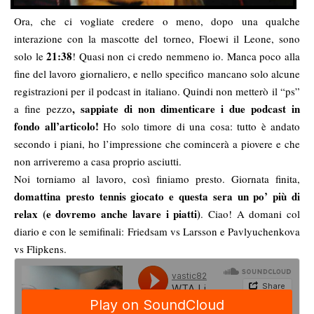
Ora, che ci vogliate credere o meno, dopo una qualche
interazione con la mascotte del torneo, Floewi il Leone, sono
21:38
solo le
! Quasi non ci credo nemmeno io. Manca poco alla
fine del lavoro giornaliero, e nello specifico mancano solo alcune
registrazioni per il podcast in italiano. Quindi non metterò il “ps”
, sappiate di non dimenticare i due podcast in
a fine pezzo
fondo all’articolo!
Ho solo timore di una cosa: tutto è andato
secondo i piani, ho l’impressione che comincerà a piovere e che
non arriveremo a casa proprio asciutti.
Noi torniamo al lavoro, così finiamo presto. Giornata finita,
domattina presto tennis giocato e questa sera un po’ più di
relax (e dovremo anche lavare i piatti)
. Ciao! A domani col
diario e con le semifinali: Friedsam vs Larsson e Pavlyuchenkova
vs Flipkens.