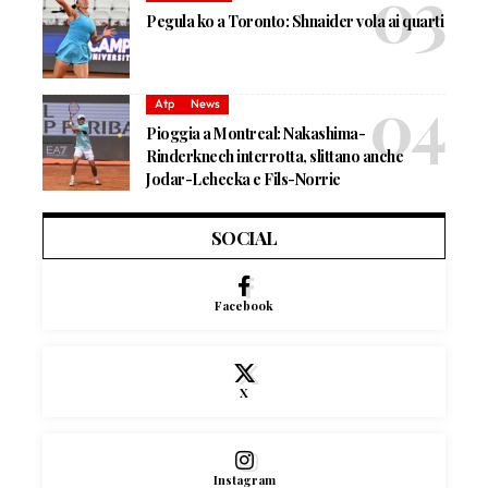
Pegula ko a Toronto: Shnaider vola ai quarti
Atp
News
Pioggia a Montreal: Nakashima-
Rinderknech interrotta, slittano anche
Jodar-Lehecka e Fils-Norrie
SOCIAL
Facebook
X
Instagram