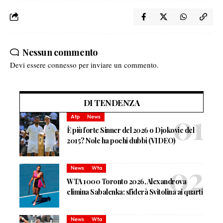
Nessun commento
Devi essere
connesso
per inviare un commento.
DI TENDENZA
Atp
News
È più forte Sinner del 2026 o Djokovic del
2015? Nole ha pochi dubbi (VIDEO)
News
Wta
WTA 1000 Toronto 2026, Alexandrova
elimina Sabalenka: sfiderà Svitolina ai quarti
News
Wta