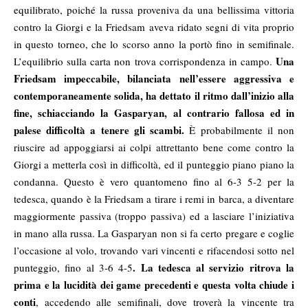
equilibrato, poiché la russa proveniva da una bellissima vittoria
contro la Giorgi e la Friedsam aveva ridato segni di vita proprio
in questo torneo, che lo scorso anno la portò fino in semifinale.
Una
L’equilibrio sulla carta non trova corrispondenza in campo.
Friedsam impeccabile, bilanciata nell’essere aggressiva e
contemporaneamente solida, ha dettato il ritmo dall’inizio alla
fine, schiacciando la Gasparyan, al contrario fallosa ed in
palese difficoltà a tenere gli scambi.
È probabilmente il non
riuscire ad appoggiarsi ai colpi attrettanto bene come contro la
Giorgi a metterla così in difficoltà, ed il punteggio piano piano la
condanna. Questo è vero quantomeno fino al 6-3 5-2 per la
tedesca, quando è la Friedsam a tirare i remi in barca, a diventare
maggiormente passiva (troppo passiva) ed a lasciare l’iniziativa
in mano alla russa. La Gasparyan non si fa certo pregare e coglie
l’occasione al volo, trovando vari vincenti e rifacendosi sotto nel
. La tedesca al servizio ritrova la
punteggio, fino al 3-6 4-5
prima e la lucidità dei game precedenti e questa volta chiude i
conti
, accedendo alle semifinali, dove troverà la vincente tra