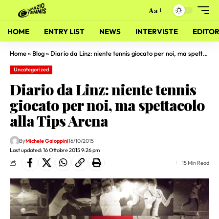
Aa
HOME
ENTRY LIST
NEWS
INTERVISTE
EDITOR
Home
»
Blog
»
Diario da Linz: niente tennis giocato per noi, ma spettacolo alla Tips Arena
Uncategorized
Diario da Linz: niente tennis
giocato per noi, ma spettacolo
alla Tips Arena
By
Michele Galoppini
16/10/2015
Last updated: 16 Ottobre 2015 9:26 pm
15 Min Read