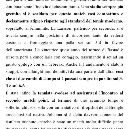
Uno stadio sempre più
continuamente l’inerzia di ciascun punto.
gremito si è scaldato per questo match così combattuto e
decisamente atipico rispetto agli standard del tennis moderno
,
sopratutto al femminile. La Larsson, partendo per seconda, si è
trovata sempre nella posizione di rincorrere, tanto da vedersi
costretta a fronteggiare una palla set sul 5-4 in favore
dell’americana. La vincitrice quest’anno del torneo di Bastad è
riuscita però a cancellarla con coraggio, trascinando il set ad un
giusto epilogo con un tiebreak. Anche lì l’andamento è stato a
così
strappi, con allunghi non definitivi da una parte e dall’altra,
che ai due cambi di campo si è passati sempre in parità: sul 3-
3 e sul 6-6
.
la tennista svedese ad assicurarsi l’incontro al
È stata infine
secondo match point
, al termine di uno scambio lungo e
sofferto, chiusosi solo con un tentativo di dropshot della Brengle
arrestatosi sul nastro. Johanna si è detta davvero contenta del
risultato ottenuto, perché è stato un match molto difficile (tanto
da stancarla, come lei stessa ha dichiarato) già dopo pochi game