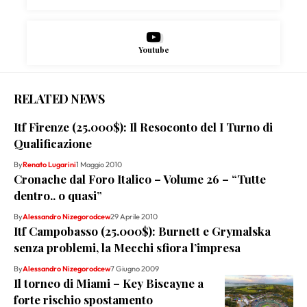
Youtube
RELATED NEWS
Itf Firenze (25.000$): Il Resoconto del I Turno di
Qualificazione
By
Renato Lugarini
1 Maggio 2010
Cronache dal Foro Italico – Volume 26 – “Tutte
dentro.. o quasi”
By
Alessandro Nizegorodcew
29 Aprile 2010
Itf Campobasso (25.000$): Burnett e Grymalska
senza problemi, la Mecchi sfiora l’impresa
By
Alessandro Nizegorodcew
7 Giugno 2009
Il torneo di Miami – Key Biscayne a
forte rischio spostamento