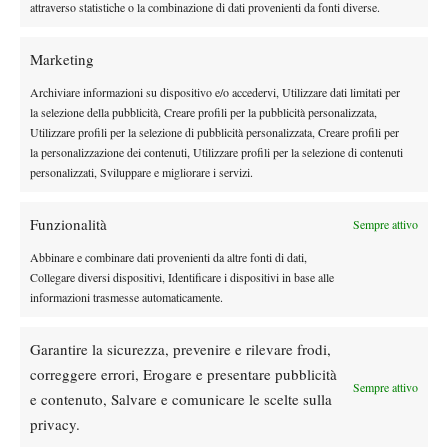
Kirsten Flipkens e Denisa Allertova
. Non ce ne vogliano, ma
attraverso statistiche o la combinazione di dati provenienti da fonti diverse.
non siamo
con varie altre cose da fare, interviste comprese,
riusciti a seguirle come avremmo voluto
. Non è stato difficile
Marketing
notare, però, che la belga sta continuando il suo periodo di
Archiviare informazioni su dispositivo e/o accedervi, Utilizzare dati limitati per
ottima forma e che il suo gioco migliora partita dopo partita.
la selezione della pubblicità, Creare profili per la pubblicità personalizzata,
L’avversaria di oggi era ben diversa da quella di ieri, la
Utilizzare profili per la selezione di pubblicità personalizzata, Creare profili per
ma la stanchezza accumulata ieri contro la
Wozniacki,
la personalizzazione dei contenuti, Utilizzare profili per la selezione di contenuti
personalizzati, Sviluppare e migliorare i servizi.
Strycova è stata decisiva oggi contro la Flipkens
. Game dopo
game la sua brillantezza e la sua precisione sono andate
Funzionalità
Sempre attivo
spegnendosi e, nonostante una reazione d’orgoglio che le ha
dato una palla del rientro e della parità sul 5-5 nel secondo set, la
Abbinare e combinare dati provenienti da altre fonti di dati,
Allertova si è arresa 6-3 6-4. Siamo riusciti quindi a scambiare
Collegare diversi dispositivi, Identificare i dispositivi in base alle
informazioni trasmesse automaticamente.
quattro parole contro la vincitrice, che domani affronta la
vincente del match ora in corso tra Pavlyuchenkova e Krunic.
Garantire la sicurezza, prevenire e rilevare frodi,
“
Credo che il mio livello sia vicino a quello del 2013
, la mia
correggere errori, Erogare e presentare pubblicità
stagione migliore, soprattutto quello mostrato ieri contro la
Sempre attivo
e contenuto, Salvare e comunicare le scelte sulla
Wozniacki
,” ha esordito dicendo la Flipkens. “
A causa
privacy.
dell’infortunio il mio ranking non è quello che dovrebbe essere e