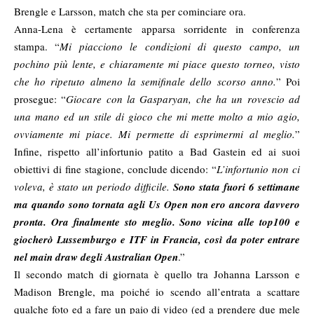
Brengle e Larsson, match che sta per cominciare ora.
Anna-Lena è certamente apparsa sorridente in conferenza
stampa. “
Mi piacciono le condizioni di questo campo, un
pochino più lente, e chiaramente mi piace questo torneo, visto
che ho ripetuto almeno la semifinale dello scorso anno.
” Poi
prosegue: “
Giocare con la Gasparyan, che ha un rovescio ad
una mano ed un stile di gioco che mi mette molto a mio agio,
ovviamente mi piace. Mi permette di esprimermi al meglio.
”
Infine, rispetto all’infortunio patito a Bad Gastein ed ai suoi
obiettivi di fine stagione, conclude dicendo: “
L’infortunio non ci
voleva, è stato un periodo difficile.
Sono stata fuori 6 settimane
ma quando sono tornata agli Us Open non ero ancora davvero
pronta. Ora finalmente sto meglio. Sono vicina alle top100 e
giocherò Lussemburgo e ITF in Francia, così da poter entrare
nel main draw degli Australian Open
.”
Il secondo match di giornata è quello tra Johanna Larsson e
Madison Brengle, ma poiché io scendo all’entrata a scattare
qualche foto ed a fare un paio di video (ed a prendere due mele