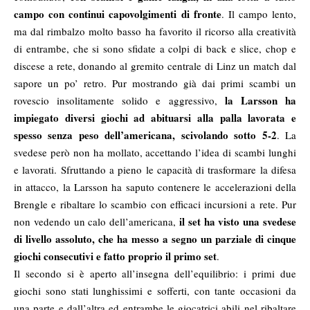
campo con continui capovolgimenti di fronte
. Il campo lento,
ma dal rimbalzo molto basso ha favorito il ricorso alla creatività
di entrambe, che si sono sfidate a colpi di back e slice, chop e
discese a rete, donando al gremito centrale di Linz un match dal
sapore un po’ retro. Pur mostrando già dai primi scambi un
la Larsson ha
rovescio insolitamente solido e aggressivo,
impiegato diversi giochi ad abituarsi alla palla lavorata e
spesso senza peso dell’americana, scivolando sotto 5-2
. La
svedese però non ha mollato, accettando l’idea di scambi lunghi
e lavorati. Sfruttando a pieno le capacità di trasformare la difesa
in attacco, la Larsson ha saputo contenere le accelerazioni della
Brengle e ribaltare lo scambio con efficaci incursioni a rete. Pur
il set ha visto una svedese
non vedendo un calo dell’americana,
di livello assoluto, che ha messo a segno un parziale di cinque
giochi consecutivi e fatto proprio il primo set
.
Il secondo si è aperto all’insegna dell’equilibrio: i primi due
giochi sono stati lunghissimi e sofferti, con tante occasioni da
una parte e dall’altra ed entrambe le giocatrici abili nel ribaltare