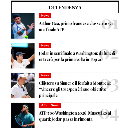
DI TENDENZA
News
Arthur Géa, primo francese classe 2005 in
una finale ATP
News
Jodar in semifinale a Washington: da lunedì
entrerà per la prima volta in Top 20
News
Clijsters su Sinner e il forfait a Montreal:
“Vincere gli US Open è il suo obiettivo
principale”
Atp
News
ATP 500 Washington 2026, Musetti ko ai
quarti: Jodar passa in rimonta