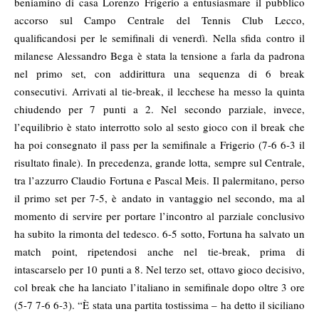
beniamino di casa Lorenzo Frigerio a entusiasmare il pubblico
accorso sul Campo Centrale del Tennis Club Lecco,
qualificandosi per le semifinali di venerdì. Nella sfida contro il
milanese Alessandro Bega è stata la tensione a farla da padrona
nel primo set, con addirittura una sequenza di 6 break
consecutivi. Arrivati al tie-break, il lecchese ha messo la quinta
chiudendo per 7 punti a 2. Nel secondo parziale, invece,
l’equilibrio è stato interrotto solo al sesto gioco con il break che
ha poi consegnato il pass per la semifinale a Frigerio (7-6 6-3 il
risultato finale). In precedenza, grande lotta, sempre sul Centrale,
tra l’azzurro Claudio Fortuna e Pascal Meis. Il palermitano, perso
il primo set per 7-5, è andato in vantaggio nel secondo, ma al
momento di servire per portare l’incontro al parziale conclusivo
ha subito la rimonta del tedesco. 6-5 sotto, Fortuna ha salvato un
match point, ripetendosi anche nel tie-break, prima di
intascarselo per 10 punti a 8. Nel terzo set, ottavo gioco decisivo,
col break che ha lanciato l’italiano in semifinale dopo oltre 3 ore
(5-7 7-6 6-3). “È stata una partita tostissima – ha detto il siciliano