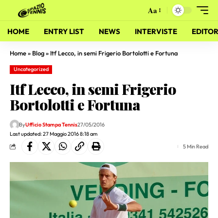
Aa
HOME
ENTRY LIST
NEWS
INTERVISTE
EDITOR
Home
»
Blog
»
Itf Lecco, in semi Frigerio Bortolotti e Fortuna
Uncategorized
Itf Lecco, in semi Frigerio
Bortolotti e Fortuna
By
Ufficio Stampa Tennis
27/05/2016
Last updated: 27 Maggio 2016 8:18 am
5 Min Read