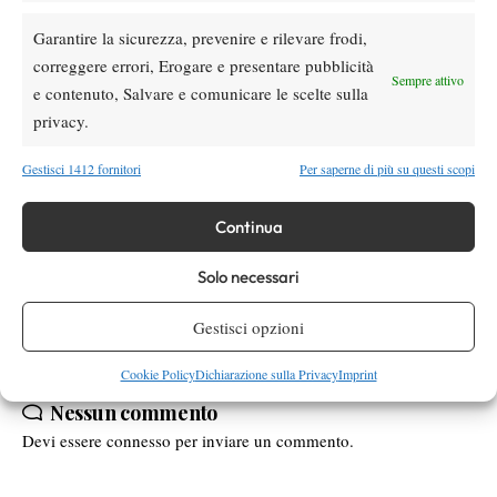
L. Caruana (ITA) [WC] 6-4 6-4.
Garantire la sicurezza, prevenire e rilevare frodi,
Tabellone doppio, semifinali
correggere errori, Erogare e presentare pubblicità
T. Altuna (TUR) / A. Kapas (POL) b. C. Fortuna (ITA) / L.
Sempre attivo
e contenuto, Salvare e comunicare le scelte sulla
Grigelis (LTU) [2] 6-1 5-7 10/8, A. Vavassori / M. Volante (ITA)
privacy.
[4] b. A. Bega / M. Bortolotti (ITA) [1] 6-3 6-2.
Gestisci 1412 fornitori
Per saperne di più su questi scopi
TAGGED:
Futures
Itf
Itf Città di Lecco
itf lecco
Continua
Tennis Club Lecco
Solo necessari
Gestisci opzioni
Cookie Policy
Dichiarazione sulla Privacy
Imprint
Nessun commento
Devi essere
connesso
per inviare un commento.