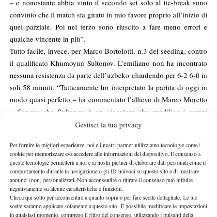
– e nonostante abbia vinto il secondo set solo al tie-break sono
convinto che il match sia girato in mio favore proprio all’inizio di
quel parziale. Poi nel terzo sono riuscito a fare meno errori e
qualche vincente in più”.
Tutto facile, invece, per Marco Bortolotti, n.3 del seeding, contro
il qualificato Khumoyun Sultonov. L’emiliano non ha incontrato
nessuna resistenza da parte dell’uzbeko chiudendo per 6-2 6-0 in
soli 58 minuti. “Tatticamente ho interpretato la partita di oggi in
modo quasi perfetto – ha commentato l’allievo di Marco Moretto
-. Sapevo che Sultonov è un giocatore che predilige i campi
veloci, quindi ho cambiato spesso ritmo per metterlo in difficoltà.
Gestisci la tua privacy
Sono contento di essere tornato sui livelli della partita di primo
Per fornire le migliori esperienze, noi e i nostri partner utilizziamo tecnologie come i
turno, quella contro il brasiliano Luz, perché ieri contro Baldi ho
cookie per memorizzare e/o accedere alle informazioni del dispositivo. Il consenso a
giocato veramente male, con traiettorie molto corte sin
queste tecnologie permetterà a noi e ai nostri partner di elaborare dati personali come il
comportamento durante la navigazione o gli ID univoci su questo sito e di mostrare
dall’inizio. Per fortuna sono riuscito a spuntarla e domani contro
annunci (non) personalizzati. Non acconsentire o ritirare il consenso può influire
Frigerio sarà sicuramente un’altra battaglia”. Nell’ultimo quarto
negativamente su alcune caratteristiche e funzioni.
di finale, il greco Stefanos Tsitsipas spegne le ambizioni
Clicca qui sotto per acconsentire a quanto sopra o per fare scelte dettagliate. Le tue
scelte saranno applicate solamente a questo sito. È possibile modificare le impostazioni
dell’italiano Liam Caruana. Il 18enne di Roma nulla ha potuto
in qualsiasi momento, compreso il ritiro del consenso, utilizzando i pulsanti della