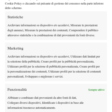
contro il gioco preciso e il potente servizio dell’avversario. Il
Cookie Policy o cliccando sul pulsante di gestione del consenso nella parte inferiore
17enne di Atene ha comandato sin dall’inizio (break in apertura)
dello schermo.
e non ha concesso nemmeno una palla break in tutto l’incontro.
Statistiche
6-4 6-4 il risultato finale. A contendersi il titolo di doppio
Archiviare informazioni su dispositivo e/o accedervi, Misurare le prestazioni
saranno la coppia italiana Vavassori/Volante (battuti
degli annunci, Misurare le prestazioni dei contenuti, Comprendere il pubblico
Bega/Bortolotti per 6-3 6-2) e il binomio formato dal turco
attraverso statistiche o la combinazione di dati provenienti da fonti diverse.
Altuna e dal polacco Kapas (6-1 5-7 10/8 a Fortuna/Grigelis). Il
programma di venerdì vedrà alle ore 14 proprio la finale del
Marketing
doppio sul campo numero 1, mentre sul Centrale alle ore 15 ci
Archiviare informazioni su dispositivo e/o accedervi, Utilizzare dati limitati per
sarà la prima semifinale Fortuna/Tsitsipas e non prima delle
la selezione della pubblicità, Creare profili per la pubblicità personalizzata,
17.30 il derby azzurro tra il lecchese Lorenzo Frigerio e Marco
Utilizzare profili per la selezione di pubblicità personalizzata, Creare profili per
Bortolotti.
la personalizzazione dei contenuti, Utilizzare profili per la selezione di contenuti
personalizzati, Sviluppare e migliorare i servizi.
I RISULTATI DI GIORNATA
Funzionalità
Tabellone singolare, quarti di finale
Sempre attivo
L. Frigerio (ITA) [WC] b. A. Bega (ITA) [1] 7-6(2) 6-3, C.
Abbinare e combinare dati provenienti da altre fonti di dati,
Fortuna (ITA) b. P. Meis (GER) 5-7 7-6(8) 6-3, M. Bortolotti
Collegare diversi dispositivi, Identificare i dispositivi in base alle
informazioni trasmesse automaticamente.
(ITA) [3] b. K. Sultonov (UZB) [Q] 6-2 6-0, S. Tsitsipas (GRE) b.