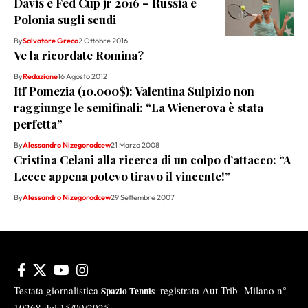
Davis e Fed Cup jr 2016 – Russia e
Polonia sugli scudi
By
Salvatore Greco
2 Ottobre 2016
Ve la ricordate Romina?
By
Redazione
16 Agosto 2012
Itf Pomezia (10.000$): Valentina Sulpizio non
raggiunge le semifinali: “La Wienerova è stata
perfetta”
By
Alessandro Nizegorodcew
21 Marzo 2008
Cristina Celani alla ricerca di un colpo d’attacco: “A
Lecce appena potevo tiravo il vincente!”
By
Alessandro Nizegorodcew
29 Settembre 2007
Testata giornalistica
registrata Aut-Trib Milano n°
Spazio Tennis
10268 del 15/09/2025