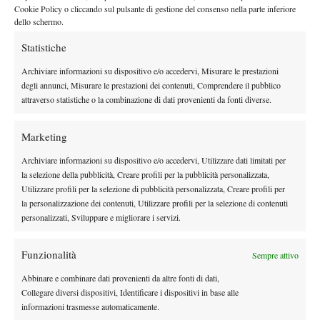
Cookie Policy o cliccando sul pulsante di gestione del consenso nella parte inferiore
dello schermo.
DI TENDENZA
Statistiche
Atp
News
Archiviare informazioni su dispositivo e/o accedervi, Misurare le prestazioni
Masters 1000 Montreal 2026: programma,
degli annunci, Misurare le prestazioni dei contenuti, Comprendere il pubblico
orario e ordine di gioco venerdì 7 agosto.
attraverso statistiche o la combinazione di dati provenienti da fonti diverse.
Arnaldi apre sul Centrale
Atp
News
Marketing
Masters 1000 Montreal 2026: Darderi
Archiviare informazioni su dispositivo e/o accedervi, Utilizzare dati limitati per
rimonta Shang e vola agli ottavi
la selezione della pubblicità, Creare profili per la pubblicità personalizzata,
Utilizzare profili per la selezione di pubblicità personalizzata, Creare profili per
Atp
News
la personalizzazione dei contenuti, Utilizzare profili per la selezione di contenuti
personalizzati, Sviluppare e migliorare i servizi.
Masters 1000 Montreal 2026: medical time
out per Shang contro Darderi
Funzionalità
Sempre attivo
News
Wta
Abbinare e combinare dati provenienti da altre fonti di dati,
Collegare diversi dispositivi, Identificare i dispositivi in base alle
WTA 1000 Toronto 2026: pioggia pesante,
informazioni trasmesse automaticamente.
gioco sospeso