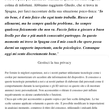
colma di infortuni. Abbiamo raggiunto Ghedo, che si trova in
Spagna, per farci raccontare della sua situazione psico-fisica: “
Io
sto bene, è il mio fisico che ogni tanto traballa. Riesco ad
allenarmi, ma ho sempre qualche problema.. ho sempre
qualcosa fisicamente che non va. Faccio fatica a giocare a buon
livello per due o più match consecutivi purtroppo. In questo
momento mi trovo in Spagna con il mio coach che spero possa
darmi un supporto importante, anche psicologico. Comunque
oggi mi sento discretamente bene.
”
Sempre e comunque Forza Ghedo!
Gestisci la tua privacy
Per fornire le migliori esperienze, noi e i nostri partner utilizziamo tecnologie come i
cookie per memorizzare e/o accedere alle informazioni del dispositivo. Il consenso a
queste tecnologie permetterà a noi e ai nostri partner di elaborare dati personali come il
comportamento durante la navigazione o gli ID univoci su questo sito e di mostrare
annunci (non) personalizzati. Non acconsentire o ritirare il consenso può influire
negativamente su alcune caratteristiche e funzioni.
Nessun commento
Clicca qui sotto per acconsentire a quanto sopra o per fare scelte dettagliate. Le tue
Devi essere
connesso
per inviare un commento.
scelte saranno applicate solamente a questo sito. È possibile modificare le impostazioni
in qualsiasi momento, compreso il ritiro del consenso, utilizzando i pulsanti della