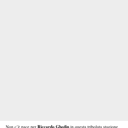
Riccardo Ghedin
Non c’è pace per
in questa tribolata stagione