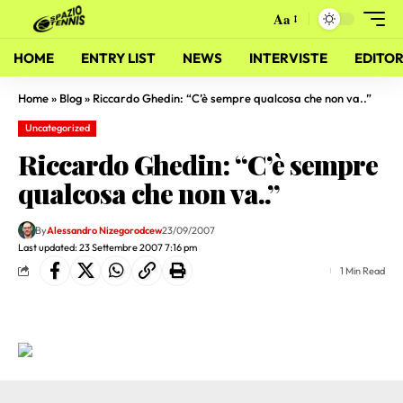
Aa
HOME
ENTRY LIST
NEWS
INTERVISTE
EDITOR
Home
»
Blog
»
Riccardo Ghedin: “C’è sempre qualcosa che non va..”
Uncategorized
Riccardo Ghedin: “C’è sempre
qualcosa che non va..”
By
Alessandro Nizegorodcew
23/09/2007
Last updated: 23 Settembre 2007 7:16 pm
1 Min Read