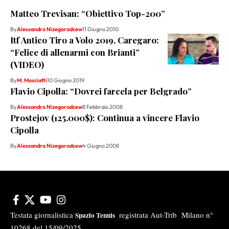
Matteo Trevisan: “Obiettivo Top-200”
By
Alessandro Nizegorodcew
11 Giugno 2010
Itf Antico Tiro a Volo 2019, Caregaro:
“Felice di allenarmi con Brianti”
(VIDEO)
By
M. Mosciatti
10 Giugno 2019
Flavio Cipolla: “Dovrei farcela per Belgrado”
By
Alessandro Nizegorodcew
8 Febbraio 2008
Prostejov (125.000$): Continua a vincere Flavio
Cipolla
By
Alessandro Nizegorodcew
4 Giugno 2008
Testata giornalistica
registrata Aut-Trib Milano n°
Spazio Tennis
10268 del 15/09/2025