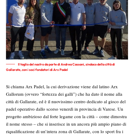
Il taglio del nastro da parte di Andrea Cassani, sindaco della città di
Gallarate, con i soci fondatori di Arx Padel
Si chiama Arx Padel, la cui derivazione viene dal latino Arx
Gallorum (ovvero “fortezza dei galli”) che ha dato il nome alla
città di Gallarate, ed è il nuovissimo centro dedicato al gioco del
padel operativo dallo scorso venerdì in provincia di Varese. Un
progetto ambizioso dal forte legame con la città – come dimostra
il nome stesso – che si inserisce in un ancora più ampio piano di
riqualificazione di un’intera zona di Gallarate, con lo sport fra i