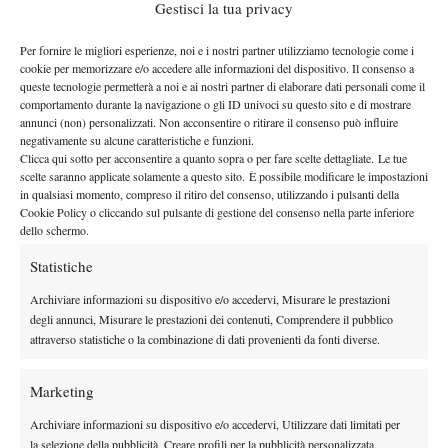
Gestisci la tua privacy
Arx Padel è aperto sette giorni a settimana dalle 10 alle 23.30
Per fornire le migliori esperienze, noi e i nostri partner utilizziamo tecnologie come i
(prenotazioni sull’app Playtomic: 14 euro a giocatore per i
cookie per memorizzare e/o accedere alle informazioni del dispositivo. Il consenso a
canonici 90 minuti) ed è stato presentato al pubblico sabato, in
queste tecnologie permetterà a noi e ai nostri partner di elaborare dati personali come il
comportamento durante la navigazione o gli ID univoci su questo sito e di mostrare
occasione di un Open Day alla presenza anche del sindaco di
annunci (non) personalizzati. Non acconsentire o ritirare il consenso può influire
Gallarate Andrea Cassani e di Claudia Mazzetti, assessore allo
negativamente su alcune caratteristiche e funzioni.
sport, scuola e cultura. Dopo il taglio del nastro, i due sono
Clicca qui sotto per acconsentire a quanto sopra o per fare scelte dettagliate. Le tue
scelte saranno applicate solamente a questo sito. È possibile modificare le impostazioni
anche scesi in campo per una partita guidata insieme ai due
in qualsiasi momento, compreso il ritiro del consenso, utilizzando i pulsanti della
istruttori che lavoreranno a tempo pieno nell’impianto,
Cookie Policy o cliccando sul pulsante di gestione del consenso nella parte inferiore
dello schermo.
disponibili da subito per lezioni individuali e collettive.
Complessivamente, sabato si sono alternate sui campi dell’Arx
Statistiche
Padel un centinaio di persone, fra le quali una quarantina di
Archiviare informazioni su dispositivo e/o accedervi, Misurare le prestazioni
bambini carichi di voglia di imparare e divertirsi. “Abbiamo
degli annunci, Misurare le prestazioni dei contenuti, Comprendere il pubblico
provato a introdurre per loro una sorta di mini padel – ha detto
attraverso statistiche o la combinazione di dati provenienti da fonti diverse.
ancora Borgomaneri, a sua volta istruttore della disciplina –
generando tanto entusiasmo. Oggi a praticare il padel sono
Marketing
soprattutto gli adulti, ma siamo convinti che il gioco possa avere
Archiviare informazioni su dispositivo e/o accedervi, Utilizzare dati limitati per
un grande successo anche fra i più piccoli. Per questo ci
la selezione della pubblicità, Creare profili per la pubblicità personalizzata,