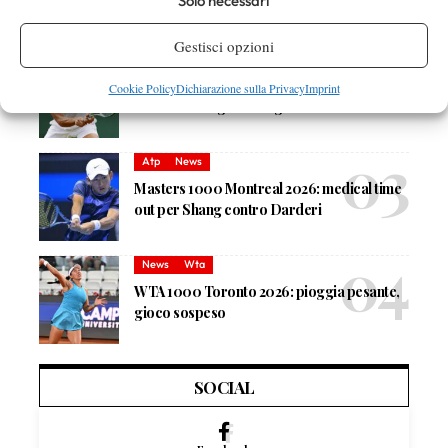
Solo necessari
orario e ordine di gioco venerdì 7 agosto.
Arnaldi apre sul Centrale
Gestisci opzioni
Atp
News
Masters 1000 Montreal 2026: Darderi
Cookie Policy
Dichiarazione sulla Privacy
Imprint
rimonta Shang e vola agli ottavi
Atp
News
Masters 1000 Montreal 2026: medical time
out per Shang contro Darderi
News
Wta
WTA 1000 Toronto 2026: pioggia pesante,
gioco sospeso
SOCIAL