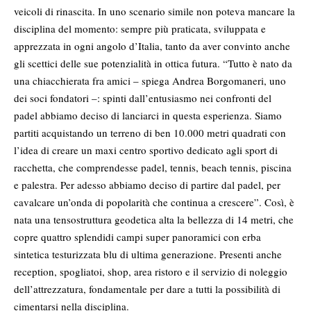
veicoli di rinascita. In uno scenario simile non poteva mancare la
disciplina del momento: sempre più praticata, sviluppata e
apprezzata in ogni angolo d’Italia, tanto da aver convinto anche
gli scettici delle sue potenzialità in ottica futura. “Tutto è nato da
una chiacchierata fra amici – spiega Andrea Borgomaneri, uno
dei soci fondatori –: spinti dall’entusiasmo nei confronti del
padel abbiamo deciso di lanciarci in questa esperienza. Siamo
partiti acquistando un terreno di ben 10.000 metri quadrati con
l’idea di creare un maxi centro sportivo dedicato agli sport di
racchetta, che comprendesse padel, tennis, beach tennis, piscina
e palestra. Per adesso abbiamo deciso di partire dal padel, per
cavalcare un’onda di popolarità che continua a crescere”. Così, è
nata una tensostruttura geodetica alta la bellezza di 14 metri, che
copre quattro splendidi campi super panoramici con erba
sintetica testurizzata blu di ultima generazione. Presenti anche
reception, spogliatoi, shop, area ristoro e il servizio di noleggio
dell’attrezzatura, fondamentale per dare a tutti la possibilità di
cimentarsi nella disciplina.