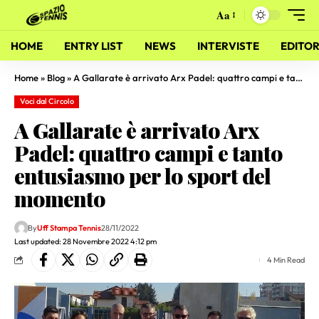
Aa
HOME
ENTRY LIST
NEWS
INTERVISTE
EDITOR
Home
»
Blog
»
A Gallarate è arrivato Arx Padel: quattro campi e tanto entusiasmo per lo sport del momento
Voci dal Circolo
A Gallarate è arrivato Arx
Padel: quattro campi e tanto
entusiasmo per lo sport del
momento
By
Uff Stampa Tennis
28/11/2022
Last updated: 28 Novembre 2022 4:12 pm
4 Min Read