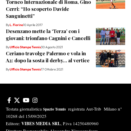
Torneo Internazionale di Roma, Gino
Cerri: “Ho scoperto Davide
Sanguinetti”
By
L. Fiorino
10 Aprile 2017
Desenzano mette la ‘Terza’ con i
giovani: trionfano Cagnini e Cancelli
By
Ufficio Stampa Tennis
30 Agosto 2021
Ceriano travolge Palermo e vola in
A2: dopo la sosta il derby… al vertice
By
Ufficio Stampa Tennis
17 Ottobre 2021
Testata giornalistica
registrata Aut-Trib Milano n°
Spazio Tennis
10268 del 15/09/2025
VIBES MEDIA SRL
Editore:
, P.iva 14250480960
Direttore Responsabile: Alessandro Nizegorodcew