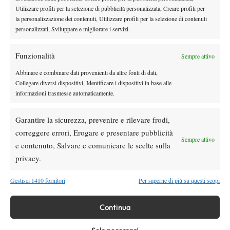
piacerebbe molto creare una sorta di scuola padel sulla falsariga
Utilizzare profili per la selezione di pubblicità personalizzata, Creare profili per
di quelle presenti in tutti i circoli di tennis, così da avvicinare
la personalizzazione dei contenuti, Utilizzare profili per la selezione di contenuti
personalizzati, Sviluppare e migliorare i servizi.
sempre più ragazzini a questo sport meraviglioso e permettere
loro di crescere con la giusta impostazione tecnico-tattica”. Fra i
Funzionalità
Sempre attivo
progetti targati Arx Padel anche l’attività agonistica, con tornei e
competizioni di vario genere.
Abbinare e combinare dati provenienti da altre fonti di dati,
Collegare diversi dispositivi, Identificare i dispositivi in base alle
informazioni trasmesse automaticamente.
TAGGED:
Arx Padel
Padel
Garantire la sicurezza, prevenire e rilevare frodi,
correggere errori, Erogare e presentare pubblicità
Sempre attivo
e contenuto, Salvare e comunicare le scelte sulla
privacy.
Gestisci 1410 fornitori
Per saperne di più su questi scopi
DI TENDENZA
Continua
Atp
News
Masters 1000 Montreal 2026: programma,