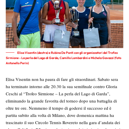
Elisa Visentin (destra) e Rubina De Ponti con gli organizzatori del Trofeo
Sirmione - La perla del Lago di Garda, Camillo Lombardini e Michela Gavazzi (foto
Antonello Perin)
Elisa Visentin non ha paura di fare gli straordinari. Sabato sera
ha terminato intorno alle 20.30 la sua semifinale contro Gloria
Ceschi al “Trofeo Sirmione – La perla del Lago di Garda”,
eliminando la grande favorita del torneo dopo una battaglia di
oltre tre ore. Nemmeno il tempo di godersi il successo ed è
partita subito alla volta di Milano, dove domenica mattina ha
trascinato il suo Circolo Tennis Rovereto nella gara d’andata dei