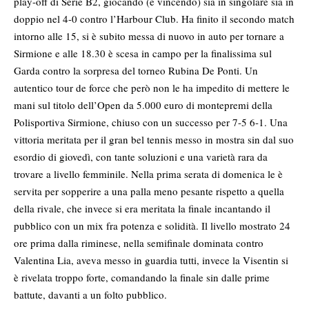
play-off di Serie B2, giocando (e vincendo) sia in singolare sia in
doppio nel 4-0 contro l’Harbour Club. Ha finito il secondo match
intorno alle 15, si è subito messa di nuovo in auto per tornare a
Sirmione e alle 18.30 è scesa in campo per la finalissima sul
Garda contro la sorpresa del torneo Rubina De Ponti. Un
autentico tour de force che però non le ha impedito di mettere le
mani sul titolo dell’Open da 5.000 euro di montepremi della
Polisportiva Sirmione, chiuso con un successo per 7-5 6-1. Una
vittoria meritata per il gran bel tennis messo in mostra sin dal suo
esordio di giovedì, con tante soluzioni e una varietà rara da
trovare a livello femminile. Nella prima serata di domenica le è
servita per sopperire a una palla meno pesante rispetto a quella
della rivale, che invece si era meritata la finale incantando il
pubblico con un mix fra potenza e solidità. Il livello mostrato 24
ore prima dalla riminese, nella semifinale dominata contro
Valentina Lia, aveva messo in guardia tutti, invece la Visentin si
è rivelata troppo forte, comandando la finale sin dalle prime
battute, davanti a un folto pubblico.