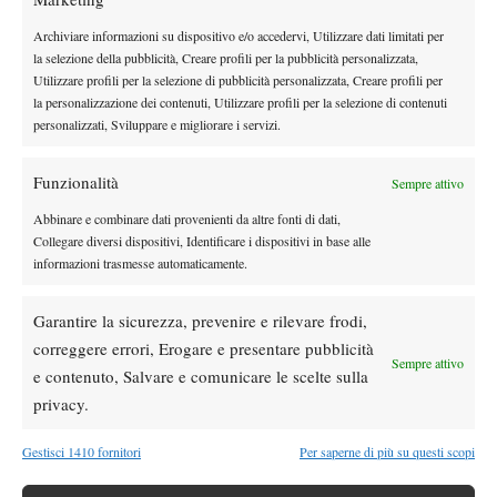
super positivo: siamo contentissimi di come è andata, sotto tutti i
Archiviare informazioni su dispositivo e/o accedervi, Utilizzare dati limitati per
punti di vista. Abbiamo assistito a un torneo spettacolare e
la selezione della pubblicità, Creare profili per la pubblicità personalizzata,
ricevuto tanti complimenti da parte delle giocatrici. La scelta di
Utilizzare profili per la selezione di pubblicità personalizzata, Creare profili per
la personalizzazione dei contenuti, Utilizzare profili per la selezione di contenuti
ridurre le partecipanti a 64 è stata azzeccata, perché ci ha
personalizzati, Sviluppare e migliorare i servizi.
permesso di dare la giusta importanza a tutte le sfide. Non
vediamo l’ora di ripetere la manifestazione in futuro, magari
Funzionalità
Sempre attivo
facendo anche un pensiero al salto a livello internazionale. Ma è
presto per parlarne: intanto ci godiamo questo successo, poi
Abbinare e combinare dati provenienti da altre fonti di dati,
Collegare diversi dispositivi, Identificare i dispositivi in base alle
valuteremo come muoverci”.
informazioni trasmesse automaticamente.
RISULTATI
Finale: Elisa Visentin b. Rubina De Ponti 7-5 6-1.
Garantire la sicurezza, prevenire e rilevare frodi,
correggere errori, Erogare e presentare pubblicità
Sempre attivo
e contenuto, Salvare e comunicare le scelte sulla
privacy.
TAGGED:
Polisportiva Sirmione Tennis Brema
Gestisci 1410 fornitori
Per saperne di più su questi scopi