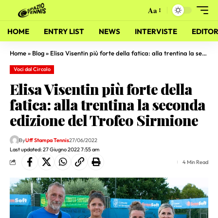
Aa
HOME
ENTRY LIST
NEWS
INTERVISTE
EDITOR
Home
»
Blog
»
Elisa Visentin più forte della fatica: alla trentina la seconda edizione del Trofeo Sirmione
Voci dal Circolo
Elisa Visentin più forte della
fatica: alla trentina la seconda
edizione del Trofeo Sirmione
By
Uff Stampa Tennis
27/06/2022
Last updated: 27 Giugno 2022 7:55 am
4 Min Read