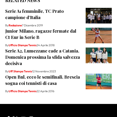
RELATED NEWS
Serie A1 femminile, TC Prato
campione d’Italia
By
Redazione
7 Dicembre 2019
Junior Milano, ragazze fermate dal
Ct Eur in Serie B
By
Ufficio Stampa Tennis
24 Aprile 2018
Serie A2, Lumezzane cade a Catania.
Domenica prossima la sfida salvezza
decisiva
By
Uff Stampa Tennis
12 Novembre 2023
Open Bnl, ecco le semifinali. Brescia
sogna coi tennisti di casa
By
Ufficio Stampa Tennis
22 Aprile 2016