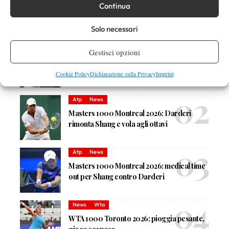
Continua
Solo necessari
DI TENDENZA
Atp
News
Gestisci opzioni
Masters 1000 Montreal 2026: programma,
orario e ordine di gioco venerdì 7 agosto.
Cookie Policy
Dichiarazione sulla Privacy
Imprint
Arnaldi apre sul Centrale
Atp
News
Masters 1000 Montreal 2026: Darderi
rimonta Shang e vola agli ottavi
Atp
News
Masters 1000 Montreal 2026: medical time
out per Shang contro Darderi
News
Wta
WTA 1000 Toronto 2026: pioggia pesante,