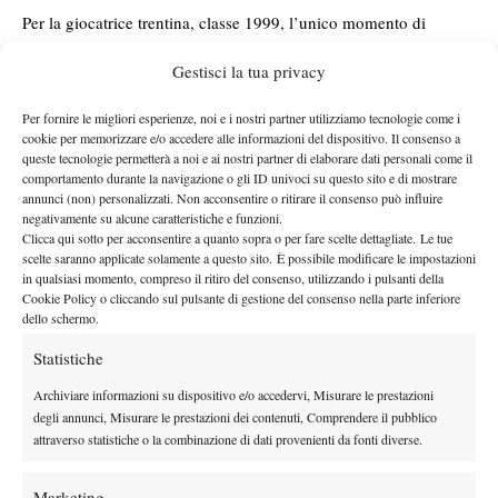
Per la giocatrice trentina, classe 1999, l’unico momento di
difficoltà è arrivato quando dal 5-3 del primo set si è lasciata
Gestisci la tua privacy
riacciuffare sul 5-5, gettando alle ortiche un vantaggio
conservato per buona parte del parziale. Ma in quella fase le è
Per fornire le migliori esperienze, noi e i nostri partner utilizziamo tecnologie come i
venuta in aiuto la rivale, che ha giocato un paio di game da
cookie per memorizzare e/o accedere alle informazioni del dispositivo. Il consenso a
queste tecnologie permetterà a noi e ai nostri partner di elaborare dati personali come il
dimenticare consegnandole un nuovo break e quindi il set, nel
comportamento durante la navigazione o gli ID univoci su questo sito e di mostrare
dodicesimo game. Nel secondo parziale, invece, non c’è stata
annunci (non) personalizzati. Non acconsentire o ritirare il consenso può influire
storia: la Visentin è partita subito fortissimo e non ha mai alzato il
negativamente su alcune caratteristiche e funzioni.
Clicca qui sotto per acconsentire a quanto sopra o per fare scelte dettagliate. Le tue
piede dall’acceleratore, la rivale si è spazientita in fretta e non è
scelte saranno applicate solamente a questo sito. È possibile modificare le impostazioni
riuscita ad andare oltre il 6-1 finale, che ha consegnato a Elisa il
in qualsiasi momento, compreso il ritiro del consenso, utilizzando i pulsanti della
Cookie Policy o cliccando sul pulsante di gestione del consenso nella parte inferiore
secondo titolo del 2022. Oltre alla sua soddisfazione, resa più
dello schermo.
dolce dai tanti impegni del week-end, è grande anche quella
degli organizzatori della Polisportiva Sirmione, che dopo due
Statistiche
anni di stop (a causa della pandemia) hanno riproposto un torneo
Archiviare informazioni su dispositivo e/o accedervi, Misurare le prestazioni
nato nel 2019 con grandi ambizioni, confermate da un’edizione
degli annunci, Misurare le prestazioni dei contenuti, Comprendere il pubblico
di successo con quasi 60 giocatrici di seconda categoria, tanti
attraverso statistiche o la combinazione di dati provenienti da fonti diverse.
incontri di qualità e un pubblico molto numeroso nelle fasi finali.
“Il bilancio – dice Camillo Lombardini, direttore del torneo – è
Marketing