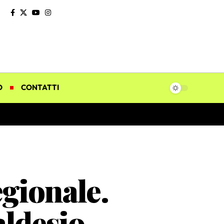
O
CONTATTI
egionale.
aldesio