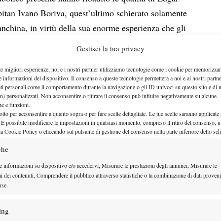
apitan Ivano Boriva, quest’ultimo schierato solamente
nchina, in virtù della sua enorme esperienza che gli
sigli giusti. Anche quella è stata una delle chiavi del
Gestisci la tua privacy
i in singolare di Scalvini e Saja. Il primo punto l’ha
le migliori esperienze, noi e i nostri partner utilizziamo tecnologie come i cookie per memorizzar
mbiane, che ha riscattato la prestazione così così di
e informazioni del dispositivo. Il consenso a queste tecnologie permetterà a noi e ai nostri partne
s nel match fra numeri 1 contro il mancino Giovanni
ati personali come il comportamento durante la navigazione o gli ID univoci su questo sito e di 
n) personalizzati. Non acconsentire o ritirare il consenso può influire negativamente su alcune
ocatori d’Italia. Si annunciava una sfida da 50 e 50,
che e funzioni.
otto per acconsentire a quanto sopra o per fare scelte dettagliate. Le tue scelte saranno applicate
udio Scalvini ha preso il largo: con un break
 È possibile modificare le impostazioni in qualsiasi momento, compreso il ritiro del consenso, ut
o set (chiuso con due ace di fila), e nel secondo ha
la Cookie Policy o cliccando sul pulsante di gestione del consenso nella parte inferiore dello sc
hiudere i conti con il punteggio di 6-3 6-2 al terzo
che
e informazioni su dispositivo e/o accedervi, Misurare le prestazioni degli annunci, Misurare le
o, Alberto Saja lottava contro Costantin Mircea (e
ni dei contenuti, Comprendere il pubblico attraverso statistiche o la combinazione di dati proveni
rse.
 per firmare il punto del successo, che il 47enne di
ato per 6-4 7-5 giocando meglio nelle fasi decisive.
ing
 quando dal punteggio di 15-40 si è preso il set