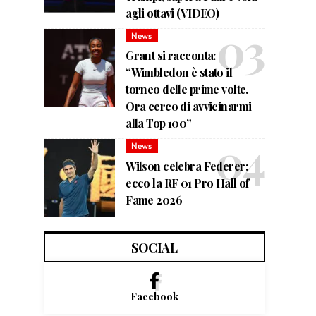
agli ottavi (VIDEO)
News
Grant si racconta:
“Wimbledon è stato il
torneo delle prime volte.
Ora cerco di avvicinarmi
alla Top 100”
News
Wilson celebra Federer:
ecco la RF 01 Pro Hall of
Fame 2026
SOCIAL
Facebook