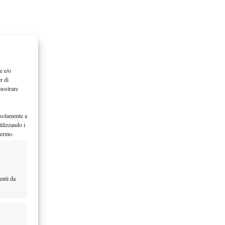
e e/o
r di
mostrare
 solamente a
ilizzando i
hermo.
enti da