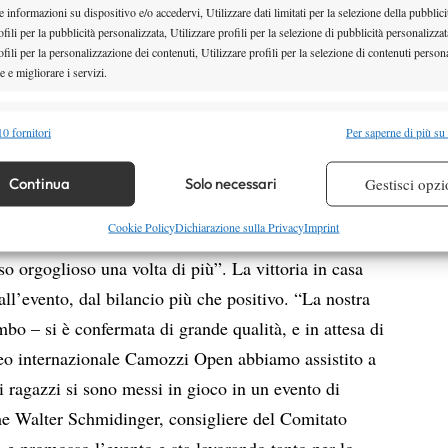
 informazioni su dispositivo e/o accedervi, Utilizzare dati limitati per la selezione della pubblici
0-40 si giocava con la regola del punto secco), e poi
fili per la pubblicità personalizzata, Utilizzare profili per la selezione di pubblicità personalizzat
fili per la personalizzazione dei contenuti, Utilizzare profili per la selezione di contenuti persona
o sotto per 3-0. Ha stretto i denti, è rientrato in
 e migliorare i servizi.
lungo decisivo. A completare la festa il doppio, vinto
si/Zeni, per 6-2 6-1. “Desideravamo tanto questo
alità
Semp
0 fornitori
Per saperne di più su
 presidente di Active Sport – per ripagare
 combinare dati provenienti da altre fonti di dati, Collegare diversi dispositivi,
rlo dedicare alle famiglie Camozzi, le quali
re i dispositivi in base alle informazioni trasmesse automaticamente.
Continua
Solo necessari
Gestisci opzi
 periodo di lutto per la perdita del caro Ettore. A
re la sicurezza, prevenire e rilevare frodi, correggere errori,
Cookie Policy
Dichiarazione sulla Privacy
Imprint
 di nuovo un grazie per l’enorme sostegno alle nostre
 e presentare pubblicità e contenuto, Salvare e comunicare le
Semp
eso orgoglioso una volta di più”. La vittoria in casa
sulla privacy.
 all’evento, dal bilancio più che positivo. “La nostra
o – si è confermata di grande qualità, e in attesa di
rneo internazionale Camozzi Open abbiamo assistito a
ti ragazzi si sono messi in gioco in un evento di
he Walter Schmidinger, consigliere del Comitato
o e promosso l’evento e sta lavorando tanto per lo