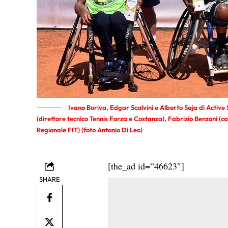
Ivano Boriva, Edgar Scalvini e Alberto Saja di Active S
(direttore tecnico Tennis Forza e Costanza), Fabrizio Benzoni (c
Regionale FIT) (foto Antonio Di Leo)
[the_ad id=”46623″]
SHARE