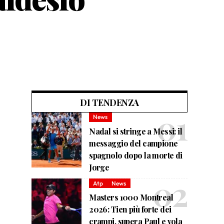
DI TENDENZA
News
Nadal si stringe a Messi: il
messaggio del campione
spagnolo dopo la morte di
Jorge
Atp
News
Masters 1000 Montreal
2026: Tien più forte dei
crampi, supera Paul e vola