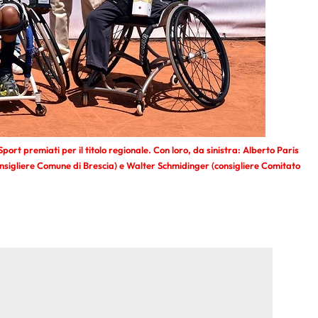
port premiati per il titolo regionale. Con loro, da sinistra: Alberto Paris
onsigliere Comune di Brescia) e Walter Schmidinger (consigliere Comitato