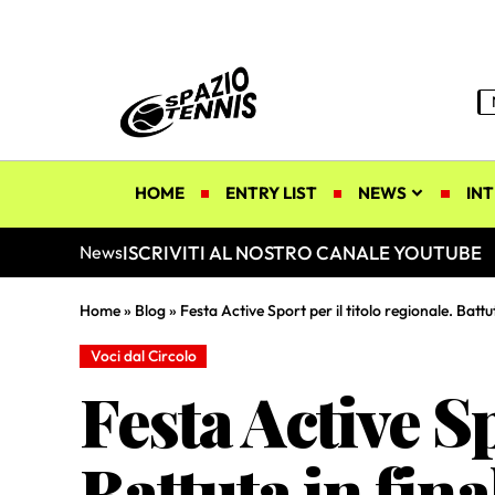
HOME
ENTRY LIST
NEWS
INT
ISCRIVITI AL NOSTRO CANALE YOUTUBE
News
Home
»
Blog
»
Festa Active Sport per il titolo regionale. Battu
Voci dal Circolo
Festa Active Sp
Battuta in fina