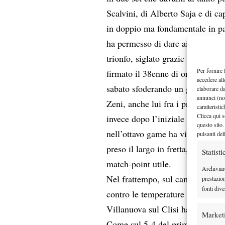
Scalvini, di Alberto Saja e di c
in doppio ma fondamentale in pa
ha permesso di dare ai suoi i con
trionfo, siglato grazie ai success
Per fornire 
firmato il 38enne di origini colo
accedere all
sabato sfoderando un gran tenni
elaborare d
annunci (no
Zeni, anche lui fra i primi 10 gi
caratteristi
Clicca qui s
invece dopo l’iniziale fase di st
questo sito.
nell’ottavo game ha vinto il prim
pulsanti del
preso il largo in fretta, fino a c
Statisti
match-point utile.
Archiviar
Nel frattempo, sul campo accant
prestazio
fonti dive
contro le temperature bresciane)
Villanuova sul Clisi ha conquist
Market
Come sul 5-4 del primo parziale,