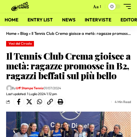
Aa
HOME
ENTRY LIST
NEWS
INTERVISTE
EDITOR
Home
»
Blog
»
Il Tennis Club Crema gioisce a metà: ragazze promosse in B2, ragazzi beffati sul più bello
Voci dal Circolo
Il Tennis Club Crema gioisce a
metà: ragazze promosse in B2,
ragazzi beffati sul più bello
By
Uff Stampa Tennis
01/07/2024
Last updated: 1 Luglio 2024 1:12 pm
4 Min Read