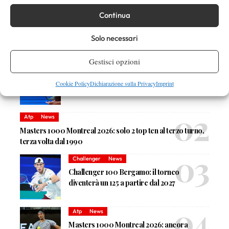
Continua
Solo necessari
DI TENDENZA
Gestisci opzioni
Atp
News
Masters 1000 Montreal 2026: Darderi
Cookie Policy
Dichiarazione sulla Privacy
Imprint
Shang inizia in ritardo per pioggia
Atp
News
Masters 1000 Montreal 2026: solo 2 top ten al terzo turno,
terza volta dal 1990
Challenger
News
Challenger 100 Bergamo: il torneo
diventerà un 125 a partire dal 2027
Atp
News
Masters 1000 Montreal 2026: ancora