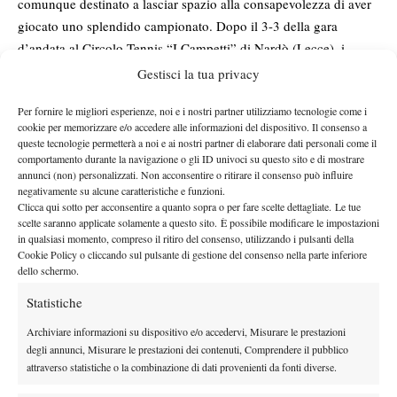
comunque destinato a lasciar spazio alla consapevolezza di aver
giocato uno splendido campionato. Dopo il 3-3 della gara
d’andata al Circolo Tennis “I Campetti” di Nardò (Lecce), i
giovani del Tc Crema si sono arresi per 4-2 nella sfida di ritorno
Gestisci la tua privacy
in casa, in un duello da subito favorevole alla formazione
Per fornire le migliori esperienze, noi e i nostri partner utilizziamo tecnologie come i
pugliese, in vantaggio con le vittorie del ceco Filip Duda su
cookie per memorizzare e/o accedere alle informazioni del dispositivo. Il consenso a
Leonardo Cattaneo e di Mattia Leo su Gabriele Datei. Poi,
queste tecnologie permetterà a noi e ai nostri partner di elaborare dati personali come il
Andrea Bonfadini ha accorciato le distanze battendo in due set
comportamento durante la navigazione o gli ID univoci su questo sito e di mostrare
annunci (non) personalizzati. Non acconsentire o ritirare il consenso può influire
Giovanni Dell’Atti, ma i rivali hanno comunque chiuso i singolari
negativamente su alcune caratteristiche e funzioni.
in vantaggio (3-1) grazie alla vittoria di Marco De Pascalis contro
Clicca qui sotto per acconsentire a quanto sopra o per fare scelte dettagliate. Le tue
scelte saranno applicate solamente a questo sito. È possibile modificare le impostazioni
Marco Ricci. Un distacco che si è rivelato determinante, perché
in qualsiasi momento, compreso il ritiro del consenso, utilizzando i pulsanti della
nel successivo doppio la coppia Duda/Leo si è dimostrata troppo
Cookie Policy o cliccando sul pulsante di gestione del consenso nella parte inferiore
forte per Cattaneo/Nava (6-2 6-4 lo score), conquistando il punto
dello schermo.
decisivo prima del definitivo 2-4 firmato da Bonfadini/Pezzotta, a
Statistiche
risultato finale ormai deciso. Un esito che fa male ma non cambia
Archiviare informazioni su dispositivo e/o accedervi, Misurare le prestazioni
la qualità della stagione dei cremaschi: ci riproveranno nel 2025,
degli annunci, Misurare le prestazioni dei contenuti, Comprendere il pubblico
con ancora più fame e motivazioni.
attraverso statistiche o la combinazione di dati provenienti da fonti diverse.
Serie C femminile – Gara di ritorno play-off nazionale