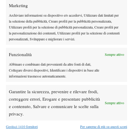
Tennis Club Le Roccette – Tennis Club Crema 0-2 (andata: 4-0
Marketing
per Crema)
Archiviare informazioni su dispositivo e/o accedervi, Utilizzare dati limitati per
Eva Segato (C) b. Martina Lo Pumo (R) 6-1 6-0, Martina Tognon
la selezione della pubblicità, Creare profili per la pubblicità personalizzata,
(C) b. Rebecca Lo Pumo (R) 6-3 6-0.
Utilizzare profili per la selezione di pubblicità personalizzata, Creare profili per
Serie C maschile – Gara di ritorno play-off nazionale
la personalizzazione dei contenuti, Utilizzare profili per la selezione di contenuti
Tennis Club Crema – Circolo Tennis “I Campetti” 2-4 (andata: 3-
personalizzati, Sviluppare e migliorare i servizi.
3)
Filip Duda (Ca) b. Leonardo Cattaneo (Cr) 6-1 6-1, Mattia Leo
Funzionalità
Sempre attivo
(Ca) b. Gabriele Datei (Cr) 2-6 6-2 6-4, Andrea Bonfadini (Cr) b.
Abbinare e combinare dati provenienti da altre fonti di dati,
Giovanni Dell’Atti (Ca) 6-4 6-3, Marco De Pascalis (Ca) b. Marco
Collegare diversi dispositivi, Identificare i dispositivi in base alle
Ricci (Cr) 6-4 6-3, Duda/Leo (Ca) b. Cattaneo/Nava (Cr) 6-2 6-4,
informazioni trasmesse automaticamente.
Bonfadini/Pezzotta (Cr) b. Dell’Atti/De Pascalis (Ca) 6-4 5-2
ritiro.
Garantire la sicurezza, prevenire e rilevare frodi,
correggere errori, Erogare e presentare pubblicità
Sempre attivo
e contenuto, Salvare e comunicare le scelte sulla
privacy.
TAGGED:
Tennis Club Crema
Gestisci 1410 fornitori
Per saperne di più su questi scopi