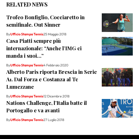
RELATED NEWS
Trofeo Bonfiglio, Cocciaretto in
semifinale. Out Sinner
By
Ufficio Stampa Tennis
25 Maggio 2018
Casa Piatti sempre più
internazionale: “Anche l’IMG ci
manda i suoi…”
By
Ufficio Stampa Tennis
4 Febbraio 2020
Alberto Paris riporta Brescia in Serie
A1. Dal Forza e Costanza al Tc
Lumezzane
By
Ufficio Stampa Tennis
12 Dicembre 2018
Nations Challenge, l’Italia batte il
Portogallo e va avanti
By
Ufficio Stampa Tennis
27 Luglio 2018