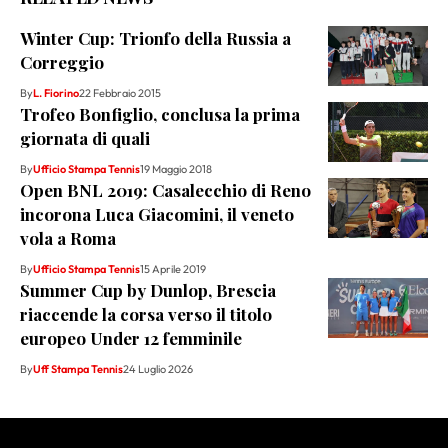
Winter Cup: Trionfo della Russia a
Correggio
By
L. Fiorino
22 Febbraio 2015
Trofeo Bonfiglio, conclusa la prima
giornata di quali
By
Ufficio Stampa Tennis
19 Maggio 2018
Open BNL 2019: Casalecchio di Reno
incorona Luca Giacomini, il veneto
vola a Roma
By
Ufficio Stampa Tennis
15 Aprile 2019
Summer Cup by Dunlop, Brescia
riaccende la corsa verso il titolo
europeo Under 12 femminile
By
Uff Stampa Tennis
24 Luglio 2026