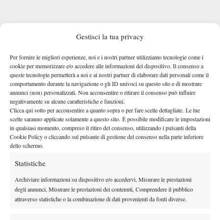
Gestisci la tua privacy
Fra gli obiettivi per il 2023, l’Academy guidata da Fabio
Per fornire le migliori esperienze, noi e i nostri partner utilizziamo tecnologie come i
cookie per memorizzare e/o accedere alle informazioni del dispositivo. Il consenso a
Chiappini e Marco Brigo punta anche a un miglioramento
queste tecnologie permetterà a noi e ai nostri partner di elaborare dati personali come il
dell’organizzazione dell’attività giovanile e di quella di base.
comportamento durante la navigazione o gli ID univoci su questo sito e di mostrare
annunci (non) personalizzati. Non acconsentire o ritirare il consenso può influire
“Siamo consapevoli della nostra forza nel settore pro – dice
negativamente su alcune caratteristiche e funzioni.
ancora Brigo –, mentre dobbiamo crescere a livello organizzativo
Clicca qui sotto per acconsentire a quanto sopra o per fare scelte dettagliate. Le tue
e nelle strutture al servizio dei giovani. I numeri sono buoni ma
scelte saranno applicate solamente a questo sito. È possibile modificare le impostazioni
in qualsiasi momento, compreso il ritiro del consenso, utilizzando i pulsanti della
sappiamo di avere ampi margini di miglioramento: se è vero che
Cookie Policy o cliccando sul pulsante di gestione del consenso nella parte inferiore
dobbiamo continuare a sviluppare il settore full-time, allo stesso
dello schermo.
tempo è importante anche alzare la qualità di tutto il resto, a
Statistiche
partire dai risultati del movimento under”. Una crescita che passa
anche da una diversa organizzazione del lavoro. “Dobbiamo
Archiviare informazioni su dispositivo e/o accedervi, Misurare le prestazioni
degli annunci, Misurare le prestazioni dei contenuti, Comprendere il pubblico
migliorare, sia in termini di quantità sia di qualità, le attività per
attraverso statistiche o la combinazione di dati provenienti da fonti diverse.
la scuola tennis, che va dai bambini agli adulti. Ci piacerebbe
vedere un progresso del livello tecnico da parte di tutti e anche