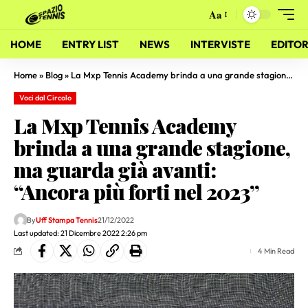
Aa
HOME
ENTRY LIST
NEWS
INTERVISTE
EDITOR
Home
»
Blog
»
La Mxp Tennis Academy brinda a una grande stagione, ma guarda già avanti: “Ancora più forti nel 2023”
Voci dal Circolo
La Mxp Tennis Academy
brinda a una grande stagione,
ma guarda già avanti:
“Ancora più forti nel 2023”
By
Uff Stampa Tennis
21/12/2022
Last updated: 21 Dicembre 2022 2:26 pm
4 Min Read