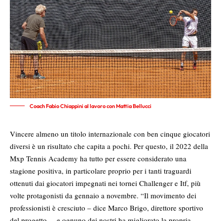
Coach Fabio Chiappini al lavoro con Mattia Bellucci
Vincere almeno un titolo internazionale con ben cinque giocatori
diversi è un risultato che capita a pochi. Per questo, il 2022 della
Mxp Tennis Academy ha tutto per essere considerato una
stagione positiva, in particolare proprio per i tanti traguardi
ottenuti dai giocatori impegnati nei tornei Challenger e Itf, più
volte protagonisti da gennaio a novembre. “Il movimento dei
professionisti è cresciuto – dice Marco Brigo, direttore sportivo
del progetto –, e ognuno dei nostri ha migliorato la propria