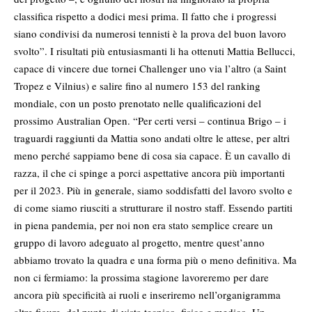
classifica rispetto a dodici mesi prima. Il fatto che i progressi
siano condivisi da numerosi tennisti è la prova del buon lavoro
svolto”. I risultati più entusiasmanti li ha ottenuti Mattia Bellucci,
capace di vincere due tornei Challenger uno via l’altro (a Saint
Tropez e Vilnius) e salire fino al numero 153 del ranking
mondiale, con un posto prenotato nelle qualificazioni del
prossimo Australian Open. “Per certi versi – continua Brigo – i
traguardi raggiunti da Mattia sono andati oltre le attese, per altri
meno perché sappiamo bene di cosa sia capace. È un cavallo di
razza, il che ci spinge a porci aspettative ancora più importanti
per il 2023. Più in generale, siamo soddisfatti del lavoro svolto e
di come siamo riusciti a strutturare il nostro staff. Essendo partiti
in piena pandemia, per noi non era stato semplice creare un
gruppo di lavoro adeguato al progetto, mentre quest’anno
abbiamo trovato la quadra e una forma più o meno definitiva. Ma
non ci fermiamo: la prossima stagione lavoreremo per dare
ancora più specificità ai ruoli e inseriremo nell’organigramma