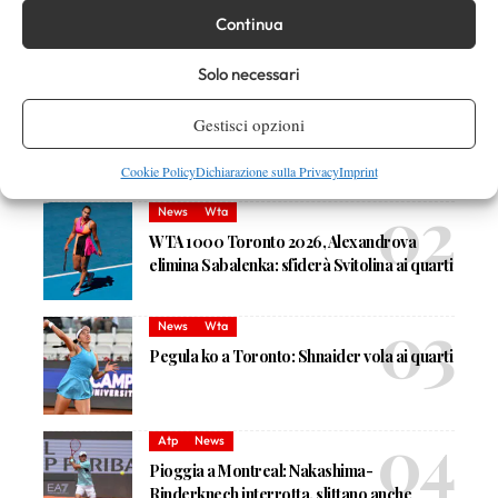
Continua
DI TENDENZA
Solo necessari
Atp
News
Gestisci opzioni
È più forte Sinner del 2026 o Djokovic del
2015? Nole ha pochi dubbi (VIDEO)
Cookie Policy
Dichiarazione sulla Privacy
Imprint
News
Wta
WTA 1000 Toronto 2026, Alexandrova
elimina Sabalenka: sfiderà Svitolina ai quarti
News
Wta
Pegula ko a Toronto: Shnaider vola ai quarti
Atp
News
Pioggia a Montreal: Nakashima-
Rinderknech interrotta, slittano anche