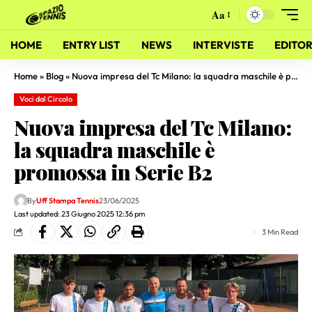
Aa
HOME
ENTRY LIST
NEWS
INTERVISTE
EDITOR
Home
»
Blog
»
Nuova impresa del Tc Milano: la squadra maschile è promossa in Serie B2
Voci dal Circolo
Nuova impresa del Tc Milano:
la squadra maschile è
promossa in Serie B2
By
Uff Stampa Tennis
23/06/2025
Last updated: 23 Giugno 2025 12:36 pm
3 Min Read