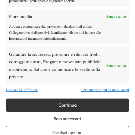
Rubicondo (M) b. Gianluca Centi Pizzutilli (A) 6-3 6-2.
personalizzati, Sviluppare e migliorare i servizi.
Funzionalità
Sempre attivo
Abbinare e combinare dati provenienti da altre fonti di dati,
TAGGED:
Tennis Club Milano
Collegare diversi dispositivi, Identificare i dispositivi in base alle
informazioni trasmesse automaticamente.
Garantire la sicurezza, prevenire e rilevare frodi,
correggere errori, Erogare e presentare pubblicità
Sempre attivo
e contenuto, Salvare e comunicare le scelte sulla
DI TENDENZA
privacy.
Atp
News
Masters 1000 Montreal 2026: programma,
Gestisci 1410 fornitori
Per saperne di più su questi scopi
orario e ordine di gioco venerdì 7 agosto.
Arnaldi apre sul Centrale
Continua
Atp
News
Solo necessari
Masters 1000 Montreal 2026: Darderi
rimonta Shang e vola agli ottavi
Gestisci opzioni