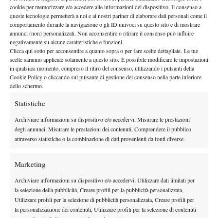
il prossimo 5 ottobre e si concluderà dopo poco più di un mese,
cookie per memorizzare e/o accedere alle informazioni del dispositivo. Il consenso a
il 9 novembre. Alla prima squadra del club lombardo saranno
queste tecnologie permetterà a noi e ai nostri partner di elaborare dati personali come il
aggregati tanti giovani del settore agonistico che hanno appena
comportamento durante la navigazione o gli ID univoci su questo sito e di mostrare
annunci (non) personalizzati. Non acconsentire o ritirare il consenso può influire
scritto un’importante pagina di storia in Serie C, arrivando a
negativamente su alcune caratteristiche e funzioni.
ottenere la promozione con un organico composto interamente
Clicca qui sotto per acconsentire a quanto sopra o per fare scelte dettagliate. Le tue
scelte saranno applicate solamente a questo sito. È possibile modificare le impostazioni
da ragazzi che si allenano quotidianamente nelle strutture del Tc
in qualsiasi momento, compreso il ritiro del consenso, utilizzando i pulsanti della
Milano.
Cookie Policy o cliccando sul pulsante di gestione del consenso nella parte inferiore
Serie C maschile – Turno unico fase nazionale play-off (andata)
dello schermo.
Tennis Club Milano A. Bonacossa – Circolo Tennis L’Aquila 6-0
Statistiche
Andrea Tognolini (M) b. Davide Liberati (A) 6-1 6-1, Edoardo
Archiviare informazioni su dispositivo e/o accedervi, Misurare le prestazioni
Cecchetti (M) b. Mattia Paolo Pagano (A) 2-6 6-3 6-1, Tommaso
degli annunci, Misurare le prestazioni dei contenuti, Comprendere il pubblico
Cecchetti (M) b. Gabriel Joseph Sardo (A) 6-4 1-6 6-4, Matteo
attraverso statistiche o la combinazione di dati provenienti da fonti diverse.
Ceradelli (M) b. Enrico Iannuzzi (A) 6-0 6-0, Ghia/Tognolini (M)
b. Centi Pizzutilli/Sardo (A) 7-5 7-6, Ceradelli/Versteegh (M) b.
Marketing
Iannuzzi/Liberati (A) 6-1 6-1.
Archiviare informazioni su dispositivo e/o accedervi, Utilizzare dati limitati per
Serie C maschile – Turno unico fase nazionale play-off (ritorno)
la selezione della pubblicità, Creare profili per la pubblicità personalizzata,
Circolo Tennis L’Aquila – Tennis Club Milano A. Bonacossa 0-2
Utilizzare profili per la selezione di pubblicità personalizzata, Creare profili per
Andrea Tognolini (M) b. Mattia Paolo Pagano (A) 6-3 6-0, Mattia
la personalizzazione dei contenuti, Utilizzare profili per la selezione di contenuti