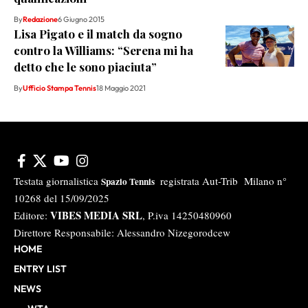
By
Redazione
6 Giugno 2015
Lisa Pigato e il match da sogno
contro la Williams: “Serena mi ha
detto che le sono piaciuta”
By
Ufficio Stampa Tennis
18 Maggio 2021
Testata giornalistica
registrata Aut-Trib Milano n°
Spazio Tennis
10268 del 15/09/2025
VIBES MEDIA SRL
Editore:
, P.iva 14250480960
Direttore Responsabile: Alessandro Nizegorodcew
HOME
ENTRY LIST
NEWS