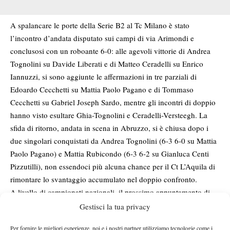
A spalancare le porte della Serie B2 al Tc Milano è stato
l’incontro d’andata disputato sui campi di via Arimondi e
conclusosi con un roboante 6-0: alle agevoli vittorie di Andrea
Tognolini su Davide Liberati e di Matteo Ceradelli su Enrico
Iannuzzi, si sono aggiunte le affermazioni in tre parziali di
Edoardo Cecchetti su Mattia Paolo Pagano e di Tommaso
Cecchetti su Gabriel Joseph Sardo, mentre gli incontri di doppio
hanno visto esultare Ghia-Tognolini e Ceradelli-Versteegh. La
sfida di ritorno, andata in scena in Abruzzo, si è chiusa dopo i
due singolari conquistati da Andrea Tognolini (6-3 6-0 su Mattia
Paolo Pagano) e Mattia Rubicondo (6-3 6-2 su Gianluca Centi
Pizzutilli), non essendoci più alcuna chance per il Ct L’Aquila di
rimontare lo svantaggio accumulato nel doppio confronto.
A livello di campionati nazionali, il prossimo appuntamento di
spessore per il Tc Milano sarà rappresentato dall’esordio della
Gestisci la tua privacy
formazione maschile in Serie A2: la fase a gironi prenderà il via
Per fornire le migliori esperienze, noi e i nostri partner utilizziamo tecnologie come i