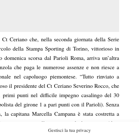
 Ct Ceriano che, nella seconda giornata della Serie
colo della Stampa Sporting di Torino, vittorioso in
o domenica scorsa dal Parioli Roma, arriva un’altra
ianzola che paga le numerose assenze e non riesce a
onale nel capoluogo piemontese. “Tutto rinviato a
oso il presidente del Ct Ceriano Severino Rocco, che
i primi punti nel difficile impegno casalingo del 30
polista del girone 1 a pari punti con il Parioli). Senza
 la capitana Marcella Campana è stata costretta a
’ultimo momento e l’unico punto lo ha portato Alice
Gestisci la tua privacy
so personale di stagione. Ma un punto non basta e