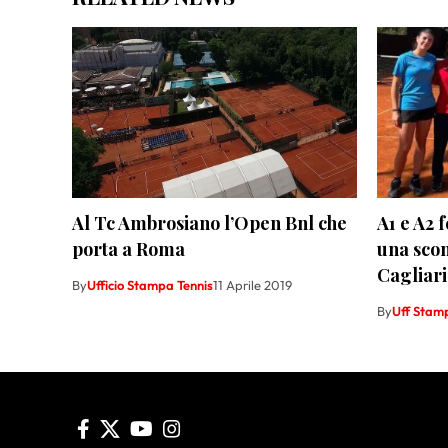
Al Tc Ambrosiano l’Open Bnl che
A1 e A2 
porta a Roma
una scon
Cagliari
By
Ufficio Stampa Tennis
11 Aprile 2019
By
Uff Stam