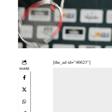
[the_ad id=”46623″]
SHARE