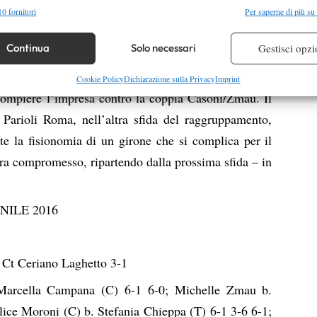
alità
Semp
assenze, domenica è dovuta scendere anche Marcella
0 fornitori
Per saperne di più su
 combinare dati provenienti da altre fonti di dati, Collegare diversi dispositivi,
e Federica Joe Gardella (2.4). Pure nei doppi la
re i dispositivi in base alle informazioni trasmesse automaticamente.
Continua
Solo necessari
Gestisci opzi
 con la Moroni debilitata dalla febbre e impossibilità
 Marcella Campana in coppia con Justine Ozga, ma il
re la sicurezza, prevenire e rilevare frodi, correggere errori,
Cookie Policy
Dichiarazione sulla Privacy
Imprint
compiere l’impresa contro la coppia Casoni/Zmau. Il
 e presentare pubblicità e contenuto, Salvare e comunicare le
Semp
sulla privacy.
l Parioli Roma, nell’altra sfida del raggruppamento,
e la fisionomia di un girone che si complica per il
ra compromesso, ripartendo dalla prossima sfida – in
NILE 2016
 Ct Ceriano Laghetto 3-1
 Marcella Campana (C) 6-1 6-0; Michelle Zmau b.
lice Moroni (C) b. Stefania Chieppa (T) 6-1 3-6 6-1;