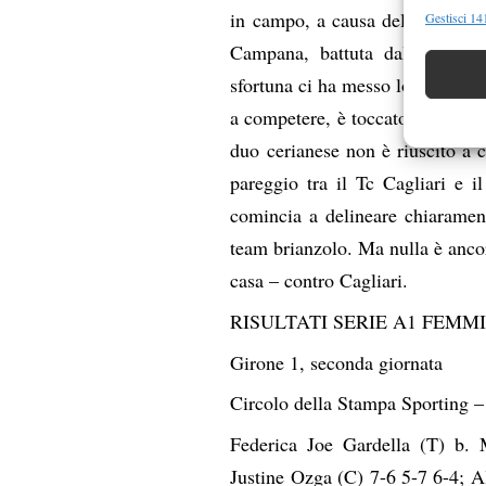
Funzion
in campo, a causa delle molte 
Gestisci 141
Abbinare e
Campana, battuta dalla giovan
Identifica
sfortuna ci ha messo lo zampino,
a competere, è toccato ancora a
Garanti
duo cerianese non è riuscito a 
Erogare
scelte 
pareggio tra il Tc Cagliari e i
comincia a delineare chiarament
team brianzolo. Ma nulla è anco
casa – contro Cagliari.
RISULTATI SERIE A1 FEMMI
Girone 1, seconda giornata
Circolo della Stampa Sporting –
Federica Joe Gardella (T) b.
Justine Ozga (C) 7-6 5-7 6-4; A