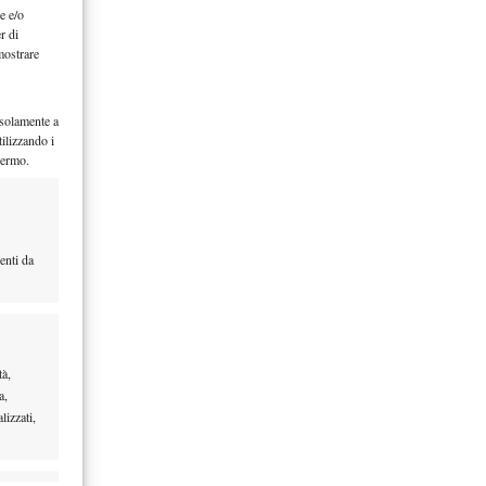
e e/o
r di
mostrare
 solamente a
ilizzando i
hermo.
enti da
tà,
a,
lizzati,