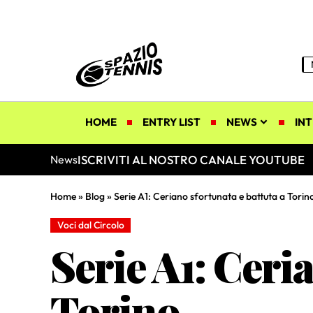
HOME
ENTRY LIST
NEWS
INT
ISCRIVITI AL NOSTRO CANALE YOUTUBE
News
Home
»
Blog
»
Serie A1: Ceriano sfortunata e battuta a Torin
Voci dal Circolo
Serie A1: Ceri
Torino