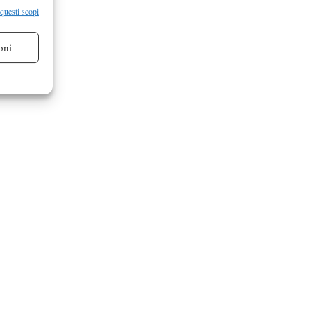
re attivo
 questi scopi
oni
re attivo