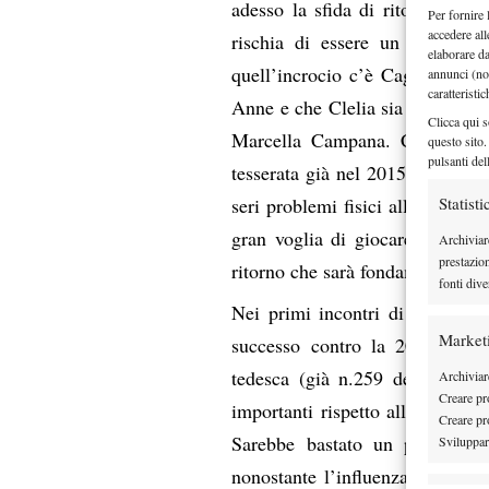
adesso la sfida di ritorno con
Per fornire 
accedere all
rischia di essere un vero e p
elaborare d
quell’incrocio c’è Cagliari e po
annunci (no
caratteristi
Anne e che Clelia sia pienament
Clicca qui s
Marcella Campana. Che tra l’al
questo sito.
pulsanti del
tesserata già nel 2015 ma non a
seri problemi fisici alla spalla 
Statisti
gran voglia di giocare, speriam
Archiviar
prestazio
ritorno che sarà fondamentale pe
fonti dive
Nei primi incontri di giornata 
Market
successo contro la 20enne ru
tedesca (già n.259 della class
Archiviare
Creare pro
importanti rispetto all’opaca p
Creare pro
Sarebbe bastato un pizzico di
Sviluppare
nonostante l’influenza, Alice M