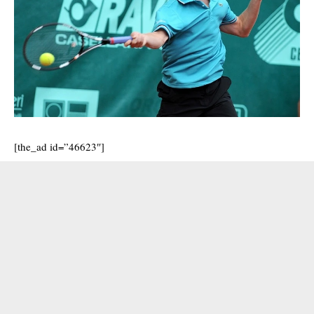
[the_ad id=”46623″]