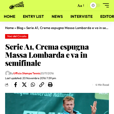
Aa
HOME
ENTRY LIST
NEWS
INTERVISTE
EDITOR
Home
»
Blog
»
Serie A1, Crema espugna Massa Lombarda e va in semifinale
Voci dal Circolo
Serie A1, Crema espugna
Massa Lombarda e va in
semifinale
By
Ufficio Stampa Tennis
20/11/2016
Last updated: 20 Novembre 2016 7:59 pm
4 Min Read