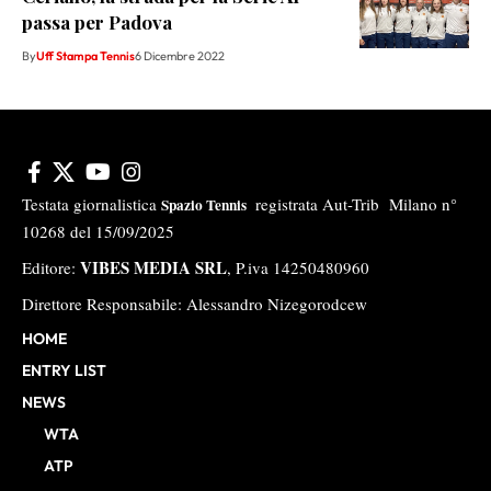
passa per Padova
By
Uff Stampa Tennis
6 Dicembre 2022
Testata giornalistica
registrata Aut-Trib Milano n°
Spazio Tennis
10268 del 15/09/2025
VIBES MEDIA SRL
Editore:
, P.iva 14250480960
Direttore Responsabile: Alessandro Nizegorodcew
HOME
ENTRY LIST
NEWS
WTA
ATP