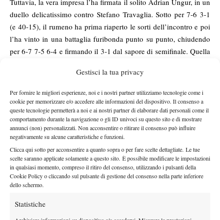
Tuttavia, la vera impresa l’ha firmata il solito Adrian Ungur, in un
duello delicatissimo contro Stefano Travaglia. Sotto per 7-6 3-1
(e 40-15), il rumeno ha prima riaperto le sorti dell’incontro e poi
l’ha vinto in una battaglia furibonda punto su punto, chiudendo
per 6-7 7-5 6-4 e firmando il 3-1 dal sapore di semifinale. Quella
semifinale diventata poi realtà nei doppi.
Gestisci la tua privacy
“Siamo al settimo cielo – racconta il capitano Armando Zanotti -,
onorati del risultato raggiunto ma anche dell’impegno e della
Per fornire le migliori esperienze, noi e i nostri partner utilizziamo tecnologie come i
cookie per memorizzare e/o accedere alle informazioni del dispositivo. Il consenso a
dedizione che ci hanno messo i ragazzi. La forza del gruppo ha
queste tecnologie permetterà a noi e ai nostri partner di elaborare dati personali come il
saputo darci quella motivazione in più che ci ha condotto al
comportamento durante la navigazione o gli ID univoci su questo sito e di mostrare
annunci (non) personalizzati. Non acconsentire o ritirare il consenso può influire
successo. Era il nostro obiettivo a inizio campionato, poi ci siamo
negativamente su alcune caratteristiche e funzioni.
un po’ complicati la vita, ma col senno di poi le difficoltà hanno
Clicca qui sotto per acconsentire a quanto sopra o per fare scelte dettagliate. Le tue
reso il risultato ancor più gustoso”. Il campionato dei cremaschi,
scelte saranno applicate solamente a questo sito. È possibile modificare le impostazioni
dunque, continua per almeno altre due settimane, con le sfide di
in qualsiasi momento, compreso il ritiro del consenso, utilizzando i pulsanti della
Cookie Policy o cliccando sul pulsante di gestione del consenso nella parte inferiore
semifinale. Domenica 27 il match d’andata, domenica 4
dello schermo.
dicembre quello di ritorno. Il nome dell’avversaria, dalla quale
dipenderà anche l’ordine delle due sfide, verrà sorteggiato
Statistiche
martedì mattina alle 11, negli uffici romani della Federazione
Archiviare informazioni su dispositivo e/o accedervi, Misurare le prestazioni