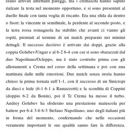
erano arrivati altrettanti pareggi, ma i cremaschi hanno saputo
rialzare la testa nel momento opportuno, e si sono presentati al
duello finale con tanta voglia di riscatto. Era una sfida da dentro
o fuori: la vincente in semifinale, la perdente al secondo posto, e
la terra rossa romagnola ha stabilito che avanti ci vanno gli
ospiti, premiati al termine di un match preparato nei minimi
dettagli. Il successo decisivo è arrivato dai doppi, grazie alla
coppia Golubev/Ungur e al 6-2 6-4 con cui si sono sbarazzati dal
duo Napolitano/Ocleppo, ma è stato costruito prima con gli
allenamenti a Crema nel corso della settimana e poi con una
mattinata dalle mille emozioni. Due match senza storia hanno
chiuso la prima tornata sull’1-1, con il successo di un Sinicropi
da dieci e lode (6-1 6-1 a Ramazzotti) e la sconfitta di Coppini
(doppio 6-2 da Bonin), poi il Tc Crema ha messo il turbo.
Andrey Golubev ha sfoderato una prestazione maiuscola per
battere per 6-4 3-6 6-3 Stefano Napolitano, uno degli italiani più
in forma del momento, confermando che nelle occasioni
veramente importanti le sue qualità sanno fare la differenza.