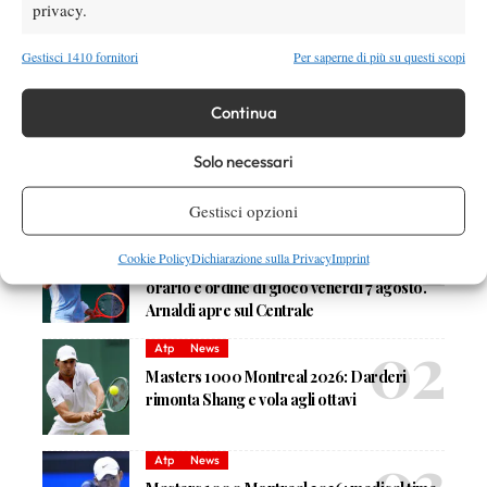
privacy.
Gestisci 1410 fornitori
Per saperne di più su questi scopi
Nessun commento
Continua
Devi essere
connesso
per inviare un commento.
Solo necessari
DI TENDENZA
Gestisci opzioni
Atp
News
Cookie Policy
Dichiarazione sulla Privacy
Imprint
Masters 1000 Montreal 2026: programma,
orario e ordine di gioco venerdì 7 agosto.
Arnaldi apre sul Centrale
Atp
News
Masters 1000 Montreal 2026: Darderi
rimonta Shang e vola agli ottavi
Atp
News