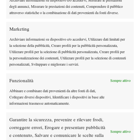
Italiana Tennis. Tre le opzioni: i campioni in carica del Tc Italia
degli annunci, Misurare le prestazioni dei contenuti, Comprendere il pubblico
Forte dei Marmi, il Park Genova o il Tc Prato. “Nessuna
attraverso statistiche o la combinazione di dati provenienti da fonti diverse.
preferenza – chiude Zanotti -, siamo pronti a giocarcela con tutti.
Che siano gli avversari a temere noi”.
Marketing
RISULTATI
Archiviare informazioni su dispositivo e/o accedervi, Utilizzare dati limitati per
la selezione della pubblicità, Creare profili per la pubblicità personalizzata,
Tennis Club Crema b. Circolo Tennis Massa Lombarda 4-2
Utilizzare profili per la selezione di pubblicità personalizzata, Creare profili per
la personalizzazione dei contenuti, Utilizzare profili per la selezione di contenuti
Bonin (M) b. Coppini (C) 6-2 6-2, Sinicropi (C) b. Ramazzotti
personalizzati, Sviluppare e migliorare i servizi.
(M) 6-1 6-1, Golubev (C) b. Napolitano (M) 6-4 3-6 6-3, Ungur
(C) b. Travaglia (M) 6-7 7-5 6-4, Golubev/Ungur (C) b.
Funzionalità
Sempre attivo
Napolitano/Ocleppo (M) 6-2 6-4, Bonin/Travaglia (M) b.
Coppini/Sinicropi (C) 7-5 6-1.
Abbinare e combinare dati provenienti da altre fonti di dati,
Collegare diversi dispositivi, Identificare i dispositivi in base alle
informazioni trasmesse automaticamente.
TAGGED:
Serie A1
Serie A1 maschile
Tennis Club Crema
Garantire la sicurezza, prevenire e rilevare frodi,
correggere errori, Erogare e presentare pubblicità
Sempre attivo
e contenuto, Salvare e comunicare le scelte sulla