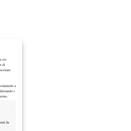
e e/o
r di
mostrare
 solamente a
ilizzando i
hermo.
enti da