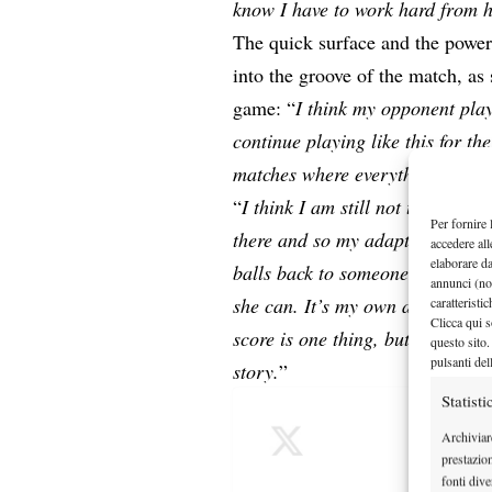
know I have to work hard from he
The quick surface and the power 
into the groove of the match, as
game: “
I think my opponent play
continue playing like this for the 
matches where everything was j
“
I think I am still not there in 
Per fornire 
there and so my adaptation like
accedere all
elaborare d
balls back to someone who basica
annunci (no
she can. It’s my own adjustment 
caratteristi
Clicca qui s
score is one thing, but if I took
questo sito.
pulsanti del
story.
”
Statisti
Archiviar
prestazio
fonti dive