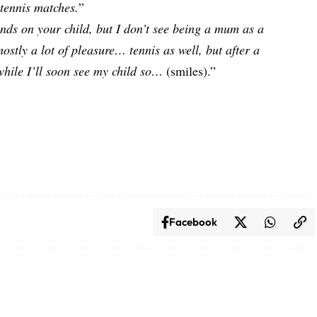
 tennis matches.
”
ends on your child, but I don’t see being a mum as a
 mostly a lot of pleasure… tennis as well, but after a
, while I’ll soon see my child so…
(smiles).”
Facebook