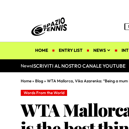
HOME
ENTRY LIST
NEWS
INT
ISCRIVITI AL NOSTRO CANALE YOUTUBE
News
Home
»
Blog
»
WTA Mallorca, Vika Azarenka: “Being a mum is 
Words From the World
WTA Mallorca
is the best thi