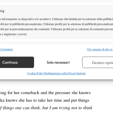
ing
 informazioni su dispositivo e/o accedervi, Utilizzare dati limitati per la selezione della pubblici
ier than I wanted to,so
fili per la pubblicità personalizzata, Utilizzare profili per la selezione di pubblicità personalizzat
— Giulio Gasparin
s just a plus and it will
 su "Accetto" per abilitare Twitter
fili per la personalizzazione dei contenuti, Utilizzare profili per la selezione di contenuti persona
(@GiulioGasparin)
”
#MallorcaOpen
 e migliorare i servizi.
Cookie Policy
22 giugno 2017
2Mu5
Accetto
alità
Semp
0 fornitori
Per saperne di più su
 combinare dati provenienti da altre fonti di dati, Collegare diversi dispositivi,
re i dispositivi in base alle informazioni trasmesse automaticamente.
Continua
Solo necessari
Gestisci opzi
re la sicurezza, prevenire e rilevare frodi, correggere errori,
Cookie Policy
Dichiarazione sulla Privacy
Imprint
 e presentare pubblicità e contenuto, Salvare e comunicare le
Semp
sulla privacy.
tting for her comeback and the pressure she knows
nka knows she has to take her time and put things
of things one can think, but I am trying not to think