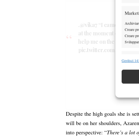
Market
Archiviare
.
@vika7
“I came back earl
Creare pro
at the moment everything i
Fai clic
Creare pro
help me on the long run
Sviluppare
pic.twitter.com/IxN6Rh
Funzion
Gestisci 141
Abbinare e
Identifica
Garanti
Erogare
scelte 
Despite the high goals she is se
will be on her shoulders, Azare
into perspective: “
There’s a lot 