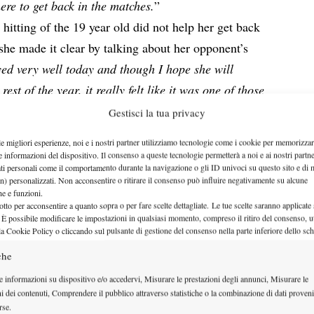
re to get back in the matches.
”
hitting of the 19 year old did not help her get back
 she made it clear by talking about her opponent’s
ed very well today and though I hope she will
rest of the year, it really felt like it was one of those
ust going one way.
”
Gestisci la tua privacy
the matches and this will take time: my reaction is not
le migliori esperienze, noi e i nostri partner utilizziamo tecnologie come i cookie per memorizzar
 here when I went from someone who brings a lot of
e informazioni del dispositivo. Il consenso a queste tecnologie permetterà a noi e ai nostri partne
ati personali come il comportamento durante la navigazione o gli ID univoci su questo sito e di 
lly closes her eyes and hits everything as hard as
n) personalizzati. Non acconsentire o ritirare il consenso può influire negativamente su alcune
and it’s something I need to improve. As I said, the
che e funzioni.
otto per acconsentire a quanto sopra o per fare scelte dettagliate. Le tue scelte saranno applicate
 some of these opportunities it would be a different
 È possibile modificare le impostazioni in qualsiasi momento, compreso il ritiro del consenso, ut
la Cookie Policy o cliccando sul pulsante di gestione del consenso nella parte inferiore dello sc
che
e informazioni su dispositivo e/o accedervi, Misurare le prestazioni degli annunci, Misurare le
ni dei contenuti, Comprendere il pubblico attraverso statistiche o la combinazione di dati proveni
rse.