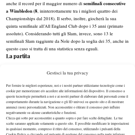
semifinali consecutive
anche il record per il maggior numero di
a Wimbledon (8
, ininterrottamente tra i migliori quattro dei
Championships dal 2018). Il serbo, inoltre, giocherà la sua
quinta semifinale all’All England Club dopo i 35 anni (primato
assoluto). Considerando tutti gli Slam, invece, sono 13 le
semifinali Slam raggiunte da Nole dopo la soglia dei 35, anche in
questo caso si tratta di una statistica senza eguali.
La partita
Il quarto tra Djokovic e Auger-Aliassime vive di sostanziale
Gestisci la tua privacy
rendimento dei due servizi
equilibrio grazie all’ottimo
, tanto che
22 punti giocati
il primo set si risolve a favore di Nole solo dopo
Per fornire le migliori esperienze, noi e i nostri partner utilizziamo tecnologie come i
al tie-break
. Nel secondo parziale, invece, sul 4-3 è proprio il
cookie per memorizzare e/o accedere alle informazioni del dispositivo. Il consenso a
queste tecnologie permetterà a noi e ai nostri partner di elaborare dati personali come il
servizio del serbo a giocare un brutto scherzo: doppio fallo sul
comportamento durante la navigazione o gli ID univoci su questo sito e di mostrare
rimettere in
30-40 che manda il canadese a servire per
annunci (non) personalizzati. Non acconsentire o ritirare il consenso può influire
negativamente su alcune caratteristiche e funzioni.
equilibrio la partita
. Auger fronteggia una palla break che
Clicca qui sotto per acconsentire a quanto sopra o per fare scelte dettagliate. Le tue
annulla magistralmente, poi chiude 6-3 con un ace. In apertura di
scelte saranno applicate solamente a questo sito. È possibile modificare le impostazioni
terzo set entrambi i giocatori non sfruttano palla break, poi
in qualsiasi momento, compreso il ritiro del consenso, utilizzando i pulsanti della
Cookie Policy o cliccando sul pulsante di gestione del consenso nella parte inferiore