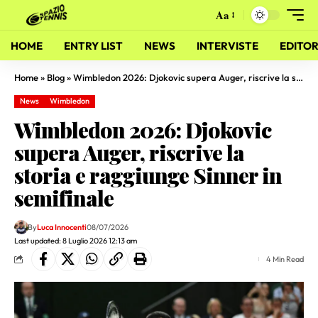
Aa
HOME
ENTRY LIST
NEWS
INTERVISTE
EDITOR
Home
»
Blog
»
Wimbledon 2026: Djokovic supera Auger, riscrive la storia e raggiunge Sinner in semifinale
News
Wimbledon
Wimbledon 2026: Djokovic
supera Auger, riscrive la
storia e raggiunge Sinner in
semifinale
By
Luca Innocenti
08/07/2026
Last updated: 8 Luglio 2026 12:13 am
4 Min Read