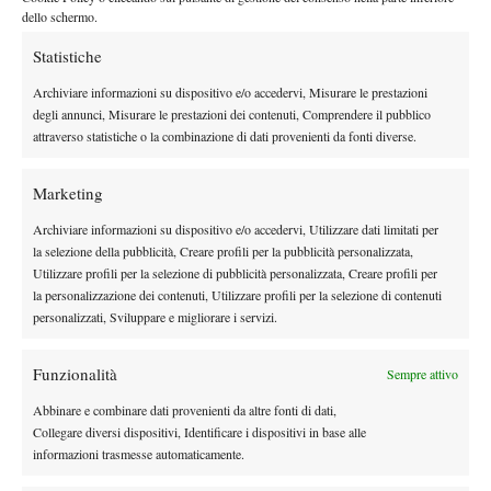
Djokovic trova l’allungo sul 4-2 con un break a zero. Un
dello schermo.
minimo ma sufficiente per intascare il terzo parziale
vantaggio
Statistiche
6-3.
Tra un litigio e l’altro con il proprio angolo, il serbo allunga
Archiviare informazioni su dispositivo e/o accedervi, Misurare le prestazioni
immediatamente nel quarto set e provoca un rarissimo gesto di
degli annunci, Misurare le prestazioni dei contenuti, Comprendere il pubblico
attraverso statistiche o la combinazione di dati provenienti da fonti diverse.
frustrazione da parte di Auger. Proprio quando il match sembra
indirizzato, Nole propizia il contro-break dell’avversario con un
Marketing
doppio fallo e un dritto agevole da metà campo spedito in
tie-break
corridoio. Tocca di nuovo al
stabilire le sorti del set che
Archiviare informazioni su dispositivo e/o accedervi, Utilizzare dati limitati per
questa volta sorride alla testa di serie numero tre. 7-4 Auger e si
la selezione della pubblicità, Creare profili per la pubblicità personalizzata,
Utilizzare profili per la selezione di pubblicità personalizzata, Creare profili per
va al quinto. La musica non cambia e l’equilibrio regna sovrano,
la personalizzazione dei contenuti, Utilizzare profili per la selezione di contenuti
match tie-break
10-4
di conseguenza è il
a dare un verdetto:
personalizzati, Sviluppare e migliorare i servizi.
Djokovic e semifinale contro Sinner prenotata.
Le parole
Funzionalità
Sempre attivo
“
Come l’ho vinta?
Con la racchetta, un sacco di cuore e
Abbinare e combinare dati provenienti da altre fonti di dati,
gestione dei nervi
”
racconta a caldo Djokovic nell’intervista di
Collegare diversi dispositivi, Identificare i dispositivi in base alle
informazioni trasmesse automaticamente.
fine partita. “
Al quinto set la partita poteva andare in qualunque
direzione,
questi sono i momenti per cui continuo a giocare a