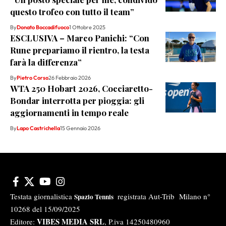
questo trofeo con tutto il team”
By
Donato Boccadifuoco
1 Ottobre 2025
ESCLUSIVA – Marco Panichi: “Con
Rune prepariamo il rientro, la testa
farà la differenza”
By
Pietro Corso
26 Febbraio 2026
WTA 250 Hobart 2026, Cocciaretto-
Bondar interrotta per pioggia: gli
aggiornamenti in tempo reale
By
Lapo Castrichella
15 Gennaio 2026
Testata giornalistica
registrata Aut-Trib Milano n°
Spazio Tennis
10268 del 15/09/2025
VIBES MEDIA SRL
Editore:
, P.iva 14250480960