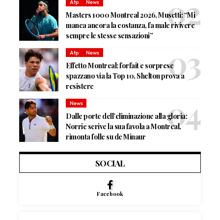
Atp
News
Masters 1000 Montreal 2026, Musetti: “Mi
manca ancora la costanza, fa male rivivere
sempre le stesse sensazioni”
Atp
News
Effetto Montreal: forfait e sorprese
spazzano via la Top 10, Shelton prova a
resistere
News
Dalle porte dell’eliminazione alla gloria:
Norrie scrive la sua favola a Montreal,
rimonta folle su de Minaur
SOCIAL
Facebook