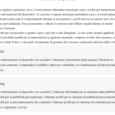
le migliori esperienze, noi e i nostri partner utilizziamo tecnologie come i cookie per memorizzar
e informazioni del dispositivo. Il consenso a queste tecnologie permetterà a noi e ai nostri partne
ati personali come il comportamento durante la navigazione o gli ID univoci su questo sito e di 
n) personalizzati. Non acconsentire o ritirare il consenso può influire negativamente su alcune
che e funzioni.
otto per acconsentire a quanto sopra o per fare scelte dettagliate. Le tue scelte saranno applicate
 È possibile modificare le impostazioni in qualsiasi momento, compreso il ritiro del consenso, ut
la Cookie Policy o cliccando sul pulsante di gestione del consenso nella parte inferiore dello sc
che
e informazioni su dispositivo e/o accedervi, Misurare le prestazioni degli annunci, Misurare le
ni dei contenuti, Comprendere il pubblico attraverso statistiche o la combinazione di dati proveni
rse.
Sin dai primi giochi si è capito
ttuto e spettacolare.
uto un padrone chiaro
: un doppio scambio di break
ing
oni di un parziale in equilibrio costante, con le due
 informazioni su dispositivo e/o accedervi, Utilizzare dati limitati per la selezione della pubblici
fili per la pubblicità personalizzata, Utilizzare profili per la selezione di pubblicità personalizzat
ate a vicenda per larghi tratti. Osaka ha mostrato i
fili per la personalizzazione dei contenuti, Utilizzare profili per la selezione di contenuti persona
Muchova ha
pericolosa su qualsiasi superficie, ma
 e migliorare i servizi.
ando il suo gioco vario e imprevedibile per non