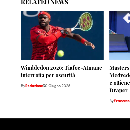
RELATED NEWS
Wimbledon 2026: Tiafoe-Atmane
Masters 
interrotta per oscurità
Medvede
e ottien
By
Redazione
30 Giugno 2026
Draper
By
Francesco