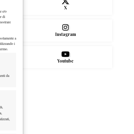
X
e e/o
r di
mostrare
Instagram
 solamente a
ilizzando i
hermo.
Youtube
enti da
tà,
a,
lizzati,