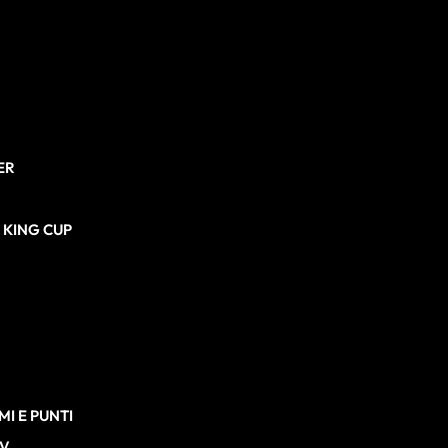
ER
N KING CUP
I E PUNTI
TV