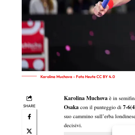
Karolina Muchova - Foto Heute CC BY 4.0
Karolina Muchova
è in semifi
Osaka
7-6(4
SHARE
con il punteggio di
suo cammino sull’erba londinese
decisivi.