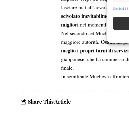
Funzion
lasciare mai all’avversaria la po
Gestisci 141
scivolato inevitabilmente al tie
Abbinare e
Identifica
migliori
nei momenti chiave, imp
Nel secondo set Muchova ha trov
Garanti
Osaka ha prov
maggiore autorità.
Erogare
meglio i propri turni di serviz
scelte 
giapponese, che ha commesso dive
finale.
In semifinale Muchova affronte
Share This Article