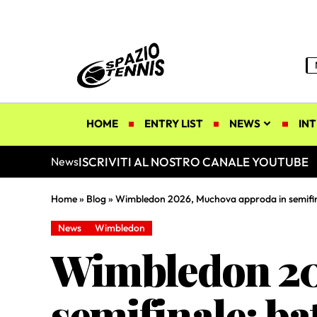
HOME
ENTRY LIST
NEWS
INT
ISCRIVITI AL NOSTRO CANALE YOUTUBE
News
Home
»
Blog
»
Wimbledon 2026, Muchova approda in semifina
News
Wimbledon
Wimbledon 20
semifinale: ba