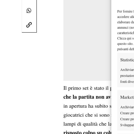
Per fornire 
accedere all
elaborare d
annunci (no
caratteristi
Clicca qui s
questo sito.
pulsanti del
Statisti
Archiviar
prestazio
fonti dive
Il primo set è stato il più comba
che la partita non avrebbe av
Market
in apertura ha subito segnato i t
Archiviare
Creare pro
giocatrici che si sono neutralizz
Creare pro
lampi di qualità che la rendono 
Sviluppare
risposto colpo su colpo
, sfrutt