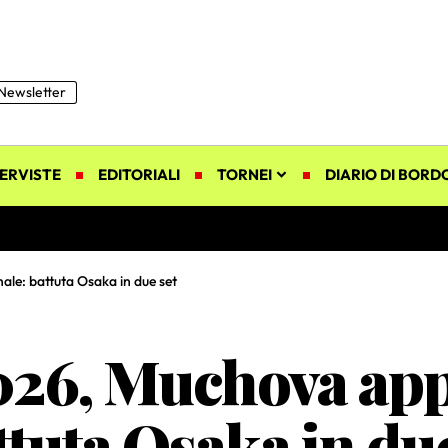
Newsletter
ERVISTE
EDITORIALI
TORNEI
DIARIO DI BORD
le: battuta Osaka in due set
26, Muchova app
ttuta Osaka in due