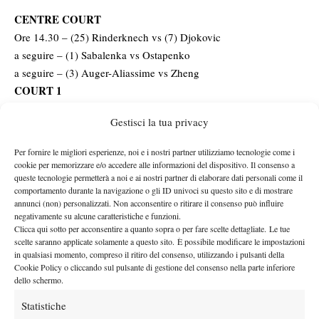
CENTRE COURT
Ore 14.30 – (25) Rinderknech vs (7) Djokovic
a seguire – (1) Sabalenka vs Ostapenko
a seguire – (3) Auger-Aliassime vs Zheng
COURT 1
ore 14.00 – Kasatkina vs (14) Osaka
Gestisci la tua privacy
(1) Sinner
a seguire –
vs Brooksby
a seguire – Liu vs (7) Gauff
Per fornire le migliori esperienze, noi e i nostri partner utilizziamo tecnologie come i
COURT 2
cookie per memorizzare e/o accedere alle informazioni del dispositivo. Il consenso a
queste tecnologie permetterà a noi e ai nostri partner di elaborare dati personali come il
ore 12.00 – Safiullin vs (24) Fonseca
comportamento durante la navigazione o gli ID univoci su questo sito e di mostrare
a seguire – (4) Pegula vs Bouzas Maneiro
annunci (non) personalizzati. Non acconsentire o ritirare il consenso può influire
a seguire – Hurkacz vs (21) Paul
negativamente su alcune caratteristiche e funzioni.
Clicca qui sotto per acconsentire a quanto sopra o per fare scelte dettagliate. Le tue
COURT 3
scelte saranno applicate solamente a questo sito. È possibile modificare le impostazioni
ore 12.00 – (11) Bencic vs (19) Kalinskaya
in qualsiasi momento, compreso il ritiro del consenso, utilizzando i pulsanti della
Cookie Policy o cliccando sul pulsante di gestione del consenso nella parte inferiore
non prima delle 13.30 – Struff vs (8) Medvedev
dello schermo.
a seguire – (10) Muchovs vs Sawangkaew
COURT 12
Statistiche