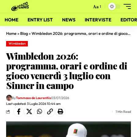
Aa
HOME
ENTRY LIST
NEWS
INTERVISTE
EDITOR
Home
»
Blog
»
Wimbledon 2026: programma, orari e ordine di gioco venerdì 3 luglio con Sinner in campo
Wimbledon
Wimbledon 2026:
programma, orari e ordine di
gioco venerdì 3 luglio con
Sinner in campo
By
Tommaso de Laurentiis
03/07/2026
Last updated: 3 Luglio 2026 10:44 am
1 Min Read