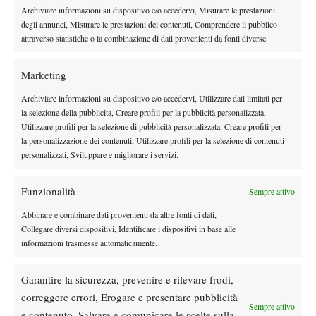
ore 13.30 – (18) Alexandrova vs (16) Jovic
Archiviare informazioni su dispositivo e/o accedervi, Misurare le prestazioni
a seguire – (22) Davidovich Fokina vs Fucsovics
degli annunci, Misurare le prestazioni dei contenuti, Comprendere il pubblico
COURT 18
attraverso statistiche o la combinazione di dati provenienti da fonti diverse.
ore 13.30 – (23) Jodar vs Mochizuki
a seguire – Bartunkova vs Krejcikov.
Marketing
Archiviare informazioni su dispositivo e/o accedervi, Utilizzare dati limitati per
la selezione della pubblicità, Creare profili per la pubblicità personalizzata,
Utilizzare profili per la selezione di pubblicità personalizzata, Creare profili per
la personalizzazione dei contenuti, Utilizzare profili per la selezione di contenuti
personalizzati, Sviluppare e migliorare i servizi.
DI TENDENZA
Funzionalità
Sempre attivo
Atp
News
Abbinare e combinare dati provenienti da altre fonti di dati,
Masters 1000 Montreal 2026:
Collegare diversi dispositivi, Identificare i dispositivi in base alle
Bolelli/Vavassori fuori al primo turno
informazioni trasmesse automaticamente.
News
Garantire la sicurezza, prevenire e rilevare frodi,
Masters 1000 Cincinnati 2026: forfait di
correggere errori, Erogare e presentare pubblicità
Quinn, Sonego entra nel tabellone
Sempre attivo
e contenuto, Salvare e comunicare le scelte sulla