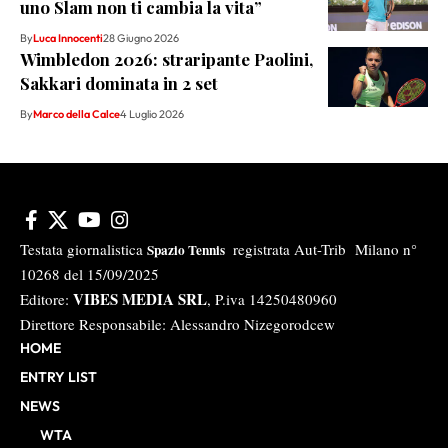
uno Slam non ti cambia la vita”
By
Luca Innocenti
28 Giugno 2026
Wimbledon 2026: straripante Paolini,
Sakkari dominata in 2 set
By
Marco della Calce
4 Luglio 2026
Testata giornalistica
registrata Aut-Trib Milano n°
Spazio Tennis
10268 del 15/09/2025
VIBES MEDIA SRL
Editore:
, P.iva 14250480960
Direttore Responsabile: Alessandro Nizegorodcew
HOME
ENTRY LIST
NEWS
WTA