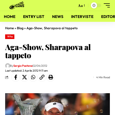
Aa
HOME
ENTRY LIST
NEWS
INTERVISTE
EDITOR
Home
»
Blog
»
Aga-Show, Sharapova al tappeto
Wta
Aga-Show, Sharapova al
tappeto
By
Sergio Pastena
02/04/2012
Last updated: 2 Aprile 2012 9:11 am
4 Min Read