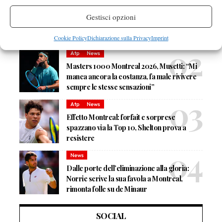
News
Rusedski sul futuro di Alcaraz: “Non
Gestisci opzioni
giocherà lo US Open, forse non lo vedremo
più nel 2026”
Cookie Policy
Dichiarazione sulla Privacy
Imprint
Atp
News
Masters 1000 Montreal 2026, Musetti: “Mi
manca ancora la costanza, fa male rivivere
sempre le stesse sensazioni”
Atp
News
Effetto Montreal: forfait e sorprese
spazzano via la Top 10, Shelton prova a
resistere
News
Dalle porte dell’eliminazione alla gloria:
Norrie scrive la sua favola a Montreal,
rimonta folle su de Minaur
SOCIAL