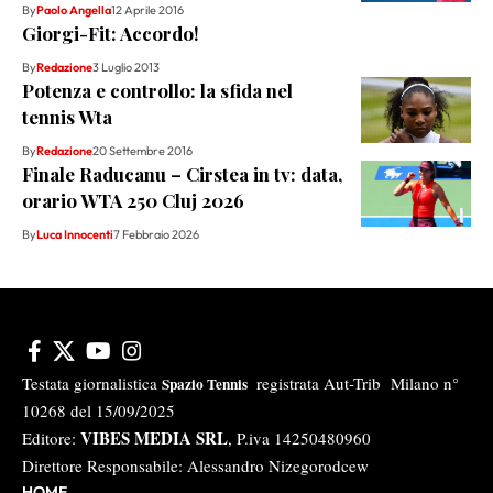
By
Paolo Angella
12 Aprile 2016
Giorgi-Fit: Accordo!
By
Redazione
3 Luglio 2013
Potenza e controllo: la sfida nel
tennis Wta
By
Redazione
20 Settembre 2016
Finale Raducanu – Cirstea in tv: data,
orario WTA 250 Cluj 2026
By
Luca Innocenti
7 Febbraio 2026
Testata giornalistica
registrata Aut-Trib Milano n°
Spazio Tennis
10268 del 15/09/2025
VIBES MEDIA SRL
Editore:
, P.iva 14250480960
Direttore Responsabile: Alessandro Nizegorodcew
HOME