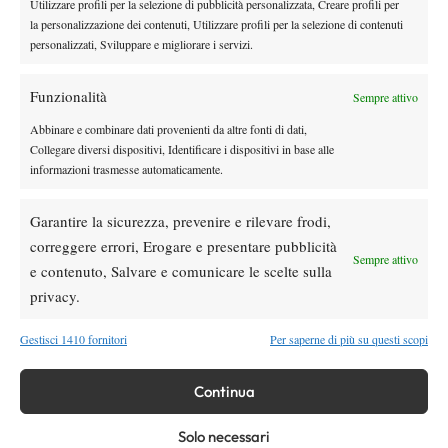
Utilizzare profili per la selezione di pubblicità personalizzata, Creare profili per
prime due teste di serie, ma l’attenzione sarà puntata sulle sorelle
la personalizzazione dei contenuti, Utilizzare profili per la selezione di contenuti
Williams, che proveranno a trovare una certa continuità di
personalizzati, Sviluppare e migliorare i servizi.
risultati in vista di un’estate che si prospetta abbastanza piena.
Funzionalità
Sempre attivo
Abbinare e combinare dati provenienti da altre fonti di dati,
Collegare diversi dispositivi, Identificare i dispositivi in base alle
TAGGED:
Camila Giorgi
Maria Sharapova
Miami
informazioni trasmesse automaticamente.
Resoconto
Wta
Wta Miami
Garantire la sicurezza, prevenire e rilevare frodi,
correggere errori, Erogare e presentare pubblicità
Sempre attivo
e contenuto, Salvare e comunicare le scelte sulla
privacy.
Nessun commento
Gestisci 1410 fornitori
Per saperne di più su questi scopi
Devi essere
connesso
per inviare un commento.
Continua
DI TENDENZA
Solo necessari