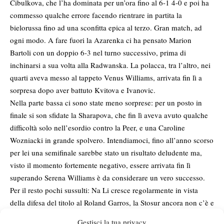
Cibulkova, che l’ha dominata per un’ora fino al 6-1 4-0 e poi ha
commesso qualche errore facendo rientrare in partita la
bielorussa fino ad una sconfitta epica al terzo. Gran match, ad
ogni modo. A fare fuori la Azarenka ci ha pensato Marion
Bartoli con un doppio 6-3 nel turno successivo, prima di
inchinarsi a sua volta alla Radwanska. La polacca, tra l’altro, nei
quarti aveva messo al tappeto Venus Williams, arrivata fin lì a
sorpresa dopo aver battuto Kvitova e Ivanovic.
Nella parte bassa ci sono state meno sorprese: per un posto in
finale si son sfidate la Sharapova, che fin lì aveva avuto qualche
difficoltà solo nell’esordio contro la Peer, e una Caroline
Wozniacki in grande spolvero. Intendiamoci, fino all’anno scorso
per lei una semifinale sarebbe stato un risultato deludente ma,
visto il momento fortemente negativo, essere arrivata fin lì
superando Serena Williams è da considerare un vero successo.
Per il resto pochi sussulti: Na Li cresce regolarmente in vista
della difesa del titolo al Roland Garros, la Stosur ancora non c’è e
le giovani americane, protagoniste ad Indian Wells, per questo
Gestisci la tua privacy