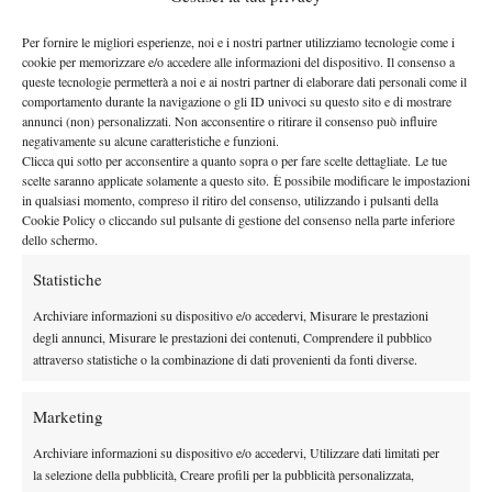
giro deludono uscendo presto. La migliore è stata la Stephens,
arrivata al terzo turno battendo la Errani.
Per fornire le migliori esperienze, noi e i nostri partner utilizziamo tecnologie come i
A proposito di azzurre, purtroppo non è stata una buona
cookie per memorizzare e/o accedere alle informazioni del dispositivo. Il consenso a
queste tecnologie permetterà a noi e ai nostri partner di elaborare dati personali come il
settimana: Francesca Schiavone ha ceduto subito alla Pervak,
comportamento durante la navigazione o gli ID univoci su questo sito e di mostrare
mentre la Pennetta dopo aver superato la Dominguez Lino si è
annunci (non) personalizzati. Non acconsentire o ritirare il consenso può influire
negativamente su alcune caratteristiche e funzioni.
fatta sorprendere al terzo dalla wild card Muguruza Blanco. Stop
Clicca qui sotto per acconsentire a quanto sopra o per fare scelte dettagliate. Le tue
al terzo turno anche per Roberta Vinci, che però aveva contro
scelte saranno applicate solamente a questo sito. È possibile modificare le impostazioni
Serena Williams, mentre la Brianti non è mai stata in partita
in qualsiasi momento, compreso il ritiro del consenso, utilizzando i pulsanti della
Cookie Policy o cliccando sul pulsante di gestione del consenso nella parte inferiore
contro la Czink. Unica consolazione, per i nostri colori, la finale
dello schermo.
raggiunta in doppio dalla sempre più collaudata coppia composta
Statistiche
da Sara Errani e Roberta Vinci, che si sono arrese soltanto al
terzo set alle russe Kirilenko e Petrova.
Archiviare informazioni su dispositivo e/o accedervi, Misurare le prestazioni
Questa settimana le nostre punte di diamante non saranno in
degli annunci, Misurare le prestazioni dei contenuti, Comprendere il pubblico
attraverso statistiche o la combinazione di dati provenienti da fonti diverse.
Camila
campo ma la buona notizia arriva da Charleston, dove
Giorgi
si è assicurata la qualificazione al main draw al termine di
Marketing
un match lottatissimo contro Yung-Jan Chan, risolto 6-3 al terzo.
Nel torneo su terra verde non mancheranno grossi nomi
Archiviare informazioni su dispositivo e/o accedervi, Utilizzare dati limitati per
nonostante il forfait della Radwanska: Stosur e Bartoli saranno le
la selezione della pubblicità, Creare profili per la pubblicità personalizzata,