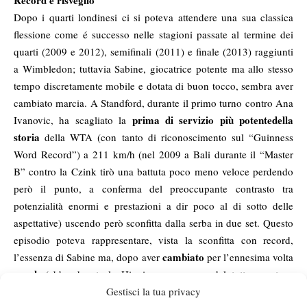
Record e risveglio
Dopo i quarti londinesi ci si poteva attendere una sua classica
flessione come é successo nelle stagioni passate al termine dei
quarti (2009 e 2012), semifinali (2011) e finale (2013) raggiunti
a Wimbledon; tuttavia Sabine, giocatrice potente ma allo stesso
tempo discretamente mobile e dotata di buon tocco, sembra aver
cambiato marcia. A Standford, durante il primo turno contro Ana
prima di servizio più potente
della
Ivanovic, ha scagliato la
storia
della WTA (con tanto di riconoscimento sul “Guinness
Word Record”) a 211 km/h (nel 2009 a Bali durante il “Master
B” contro la Czink tirò una battuta poco meno veloce perdendo
però il punto, a conferma del preoccupante contrasto tra
potenzialità enormi e prestazioni a dir poco al di sotto delle
aspettative) uscendo però sconfitta dalla serba in due set. Questo
episodio poteva rappresentare, vista la sconfitta con record,
cambiato
l’essenza di Sabine ma, dopo aver
per l’ennesima volta
coach
(abbandonata la Hingis, non ancora del tutto pronta a
Gestisci la tua privacy
lasciare il circuito da giocatrice per occuparsi al 100% al ruolo di