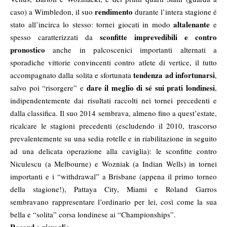
rendimento
caso) a Wimbledon, il suo
durante l’intera stagione é
altalenante
stato all’incirca lo stesso: tornei giocati in modo
e
sconfitte imprevedibili e contro
spesso caratterizzati da
pronostico
anche in palcoscenici importanti alternati a
sporadiche vittorie convincenti contro atlete di vertice, il tutto
tendenza ad infortunarsi
accompagnato dalla solita e sfortunata
,
dare il meglio di sé sui prati londinesi
salvo poi “risorgere” e
,
indipendentemente dai risultati raccolti nei tornei precedenti e
dalla classifica. Il suo 2014 sembrava, almeno fino a quest’estate,
ricalcare le stagioni precedenti (escludendo il 2010, trascorso
prevalentemente su una sedia rotelle e in riabilitazione in seguito
ad una delicata operazione alla caviglia): le sconfitte contro
Niculescu (a Melbourne) e Wozniak (a Indian Wells) in tornei
importanti e i “withdrawal” a Brisbane (appena il primo torneo
della stagione!), Pattaya City, Miami e Roland Garros
sembravano rappresentare l’ordinario per lei, così come la sua
bella e “solita” corsa londinese ai “Championships”.