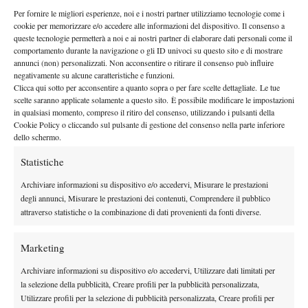
allenatrice) e sempre sotto lo sguardo vigile del padre (così
Per fornire le migliori esperienze, noi e i nostri partner utilizziamo tecnologie come i
diverso però, fortunatamente, dagli altri esempi di padri-padroni
cookie per memorizzare e/o accedere alle informazioni del dispositivo. Il consenso a
che si trovano spesso in giro per il circuito), sembra aver
queste tecnologie permetterà a noi e ai nostri partner di elaborare dati personali come il
comportamento durante la navigazione o gli ID univoci su questo sito e di mostrare
nuova serenità interiore
raggiunto una
e ciò si é visto in campo
annunci (non) personalizzati. Non acconsentire o ritirare il consenso può influire
durante il resto della stagione americana sul cemento: le vittorie
negativamente su alcune caratteristiche e funzioni.
su Errani (2 volte), Vinci e Keys non sono state affatto ofuscate
Clicca qui sotto per acconsentire a quanto sopra o per fare scelte dettagliate. Le tue
scelte saranno applicate solamente a questo sito. È possibile modificare le impostazioni
dalle sconfitte contro Radwanska (a Montréal e Cincinnati) e
in qualsiasi momento, compreso il ritiro del consenso, utilizzando i pulsanti della
Sharapova (Us Open), in quanto il livello di gioco espresso non
Cookie Policy o cliccando sul pulsante di gestione del consenso nella parte inferiore
dello schermo.
si é allontanato così tanto da quello mostrato su erba e ciò le
permetterà di tornare a ridosso della top 20 WTA da lunedì
Statistiche
risvegliando ambizioni
(
di guadagnare un posto tra le Top Ten e
Archiviare informazioni su dispositivo e/o accedervi, Misurare le prestazioni
di conquistare titoli importanti: a questo riguardo brucia ancora
degli annunci, Misurare le prestazioni dei contenuti, Comprendere il pubblico
la sconfitta in finale a Wimbledon lo scorso anno, quando si
attraverso statistiche o la combinazione di dati provenienti da fonti diverse.
arrese in finale alla Bartoli, all’inesperienza e alle sue ansie
nonostante una splendida cavalcata con tanto di vittorie al
Marketing
termine di match lottatissimi contro Serena e Radwanska). Il
Archiviare informazioni su dispositivo e/o accedervi, Utilizzare dati limitati per
titolo conquistato a Hong Kong testimonia come possa essere
la selezione della pubblicità, Creare profili per la pubblicità personalizzata,
competitiva ad alti livelli anche sul cemento ed in condizioni non
Utilizzare profili per la selezione di pubblicità personalizzata, Creare profili per