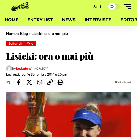
Aa
HOME
ENTRY LIST
NEWS
INTERVISTE
EDITOR
Home
»
Blog
»
Lisicki: ora o mai più
Editoriali
Wta
Lisicki: ora o mai più
By
Redazione
14/09/2014
Last updated: 14 Settembre 2014 6:20 pm
9 Min Read