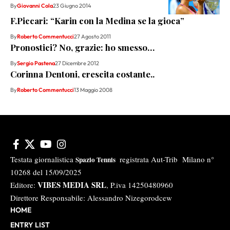
By
Giovanni Cola
23 Giugno 2014
F.Piccari: “Karin con la Medina se la gioca”
By
Roberto Commentucci
27 Agosto 2011
Pronostici? No, grazie: ho smesso…
By
Sergio Pastena
27 Dicembre 2012
Corinna Dentoni, crescita costante..
By
Roberto Commentucci
13 Maggio 2008
Testata giornalistica
registrata Aut-Trib Milano n°
Spazio Tennis
10268 del 15/09/2025
VIBES MEDIA SRL
Editore:
, P.iva 14250480960
Direttore Responsabile: Alessandro Nizegorodcew
HOME
ENTRY LIST