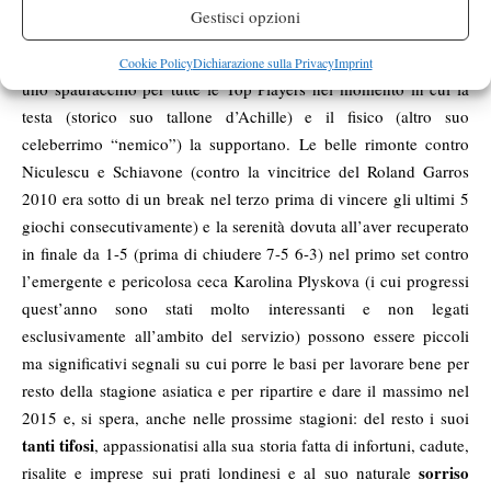
discreto tocco, uniti ad una naturale propensione al gioco
Gestisci opzioni
d’attacco ed in spinta, Sabine sembra avere ancora tutte le carte
giocatrice di vertice
in regola per poter diventare una
e non solo
Cookie Policy
Dichiarazione sulla Privacy
Imprint
uno spauracchio per tutte le Top Players nel momento in cui la
testa (storico suo tallone d’Achille) e il fisico (altro suo
celeberrimo “nemico”) la supportano. Le belle rimonte contro
Niculescu e Schiavone (contro la vincitrice del Roland Garros
2010 era sotto di un break nel terzo prima di vincere gli ultimi 5
giochi consecutivamente) e la serenità dovuta all’aver recuperato
in finale da 1-5 (prima di chiudere 7-5 6-3) nel primo set contro
l’emergente e pericolosa ceca Karolina Plyskova (i cui progressi
quest’anno sono stati molto interessanti e non legati
esclusivamente all’ambito del servizio) possono essere piccoli
ma significativi segnali su cui porre le basi per lavorare bene per
resto della stagione asiatica e per ripartire e dare il massimo nel
2015 e, si spera, anche nelle prossime stagioni: del resto i suoi
tanti tifosi
, appassionatisi alla sua storia fatta di infortuni, cadute,
sorriso
risalite e imprese sui prati londinesi e al suo naturale