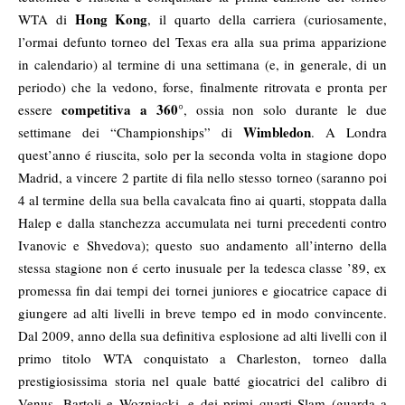
Hong Kong
WTA di
, il quarto della carriera (curiosamente,
l’ormai defunto torneo del Texas era alla sua prima apparizione
in calendario) al termine di una settimana (e, in generale, di un
periodo) che la vedono, forse, finalmente ritrovata e pronta per
competitiva a 360
°
essere
, ossia non solo durante le due
Wimbledon
settimane dei “Championships” di
. A Londra
quest’anno é riuscita, solo per la seconda volta in stagione dopo
Madrid, a vincere 2 partite di fila nello stesso torneo (saranno poi
4 al termine della sua bella cavalcata fino ai quarti, stoppata dalla
Halep e dalla stanchezza accumulata nei turni precedenti contro
Ivanovic e Shvedova); questo suo andamento all’interno della
stessa stagione non é certo inusuale per la tedesca classe ’89, ex
promessa fin dai tempi dei tornei juniores e giocatrice capace di
giungere ad alti livelli in breve tempo ed in modo convincente.
Dal 2009, anno della sua definitiva esplosione ad alti livelli con il
primo titolo WTA conquistato a Charleston, torneo dalla
prestigiosissima storia nel quale batté giocatrici del calibro di
Venus, Bartoli e Wozniacki, e dei primi quarti Slam (guarda a