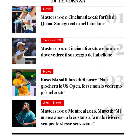
DI TENDENZA
News
Masters 1000 Cincinnati 2026: forfait di
Quinn, Sonego entra nel tabellone
Tennis in TV
Masters 1000 Cincinnati 2026: a che ora e
dove vedere il sorteggio del tabellone
News
Rusedski sul futuro di Alcaraz: “Non
giocherà lo US Open, forse non lo vedremo
più nel 2026”
Atp
News
Masters 1000 Montreal 2026, Musetti: “Mi
manca ancora la costanza, fa male rivivere
sempre le stesse sensazioni”