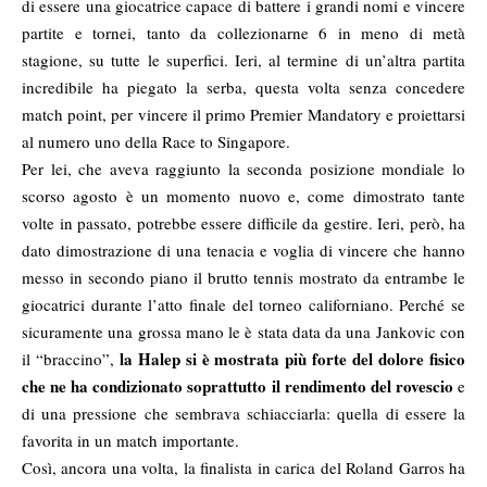
di essere una giocatrice capace di battere i grandi nomi e vincere
partite e tornei, tanto da collezionarne 6 in meno di metà
stagione, su tutte le superfici. Ieri, al termine di un’altra partita
incredibile ha piegato la serba, questa volta senza concedere
match point, per vincere il primo Premier Mandatory e proiettarsi
al numero uno della Race to Singapore.
Per lei, che aveva raggiunto la seconda posizione mondiale lo
scorso agosto è un momento nuovo e, come dimostrato tante
volte in passato, potrebbe essere difficile da gestire. Ieri, però, ha
dato dimostrazione di una tenacia e voglia di vincere che hanno
messo in secondo piano il brutto tennis mostrato da entrambe le
giocatrici durante l’atto finale del torneo californiano. Perché se
sicuramente una grossa mano le è stata data da una Jankovic con
la Halep si è mostrata più forte del dolore fisico
il “braccino”,
che ne ha condizionato soprattutto il rendimento del rovescio
e
di una pressione che sembrava schiacciarla: quella di essere la
favorita in un match importante.
Così, ancora una volta, la finalista in carica del Roland Garros ha