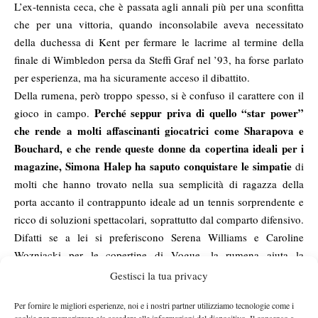
L’ex-tennista ceca, che è passata agli annali più per una sconfitta
che per una vittoria, quando inconsolabile aveva necessitato
della duchessa di Kent per fermare le lacrime al termine della
finale di Wimbledon persa da Steffi Graf nel ’93, ha forse parlato
per esperienza, ma ha sicuramente acceso il dibattito.
Della rumena, però troppo spesso, si è confuso il carattere con il
Perché seppur priva di quello “star power”
gioco in campo.
che rende a molti affascinanti giocatrici come Sharapova e
Bouchard, e che rende queste donne da copertina ideali per i
magazine, Simona Halep ha saputo conquistare le simpatie
di
molti che hanno trovato nella sua semplicità di ragazza della
porta accanto il contrappunto ideale ad un tennis sorprendente e
ricco di soluzioni spettacolari, soprattutto dal comparto difensivo.
Difatti se a lei si preferiscono Serena Williams e Caroline
Wozniacki per le copertine di Vogue, la rumena aiuta la
promozione del tennis al femminile con giocate che su youtube
Gestisci la tua privacy
spopolano. A testimonianza di ciò, un video della numero tre del
Per fornire le migliori esperienze, noi e i nostri partner utilizziamo tecnologie come i
mondo ha recentemente passato i 5 milioni di visualizzazioni,
cookie per memorizzare e/o accedere alle informazioni del dispositivo. Il consenso a