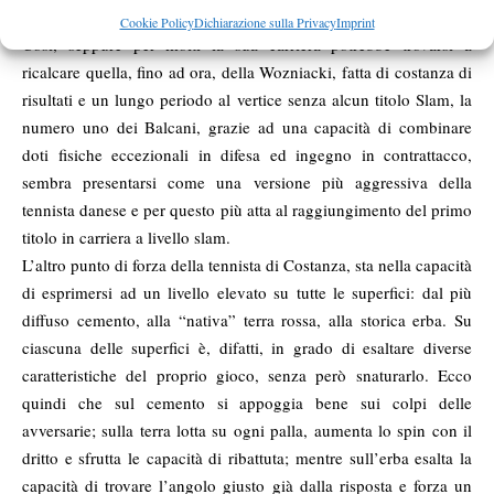
più prestigiosi e la vittoria di ieri ha contribuito in questo senso.
Cookie Policy
Dichiarazione sulla Privacy
Imprint
Così, seppure per molti la sua carriera potrebbe trovarsi a
ricalcare quella, fino ad ora, della Wozniacki, fatta di costanza di
risultati e un lungo periodo al vertice senza alcun titolo Slam, la
numero uno dei Balcani, grazie ad una capacità di combinare
doti fisiche eccezionali in difesa ed ingegno in contrattacco,
sembra presentarsi come una versione più aggressiva della
tennista danese e per questo più atta al raggiungimento del primo
titolo in carriera a livello slam.
L’altro punto di forza della tennista di Costanza, sta nella capacità
di esprimersi ad un livello elevato su tutte le superfici: dal più
diffuso cemento, alla “nativa” terra rossa, alla storica erba. Su
ciascuna delle superfici è, difatti, in grado di esaltare diverse
caratteristiche del proprio gioco, senza però snaturarlo. Ecco
quindi che sul cemento si appoggia bene sui colpi delle
avversarie; sulla terra lotta su ogni palla, aumenta lo spin con il
dritto e sfrutta le capacità di ribattuta; mentre sull’erba esalta la
capacità di trovare l’angolo giusto già dalla risposta e forza un