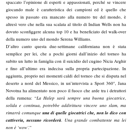
spaccato l’opinione di esperti e appassionati, perché se vincere
giocando male è caratteristica dei campioni ed è quello che
spesso in passato era mancato alla numero tre del mondo, è
altresì vero che nella sua scalata al titolo di Indian Wells non ha
dovuto sconfiggere alcuna top 10 e ha beneficiato del walk-over
della numero uno del mondo Serena Williams.
D’altro canto questa due-settimane californiana non è stata
semplice per lei, che a pochi giorni dall’inizio del torneo ha
subito un lutto in famiglia con il suicidio del cugino Nicia Arghir
e fino all’ultimo era indecisa sulla propria partecipazione. In
aggiunta, proprio nei momenti caldi del torneo che si disputa nel
deserto a nord del Messico, in un’
intervista a Sport 360°
, Jana
Novotna ha alimentato non poco il fuoco che arde tra i detrattori
della rumena: “
La Halep sarà sempre una buona giocatrice,
solida e continua, potrebbe addirittura vincere uno slam, ma
rimarrà comunque
una di quelle giocatrici che, non lo dico con
cattiveria, nessuno ricorderà
. Una grande combattente ma lei
non è ‘wow’.
”