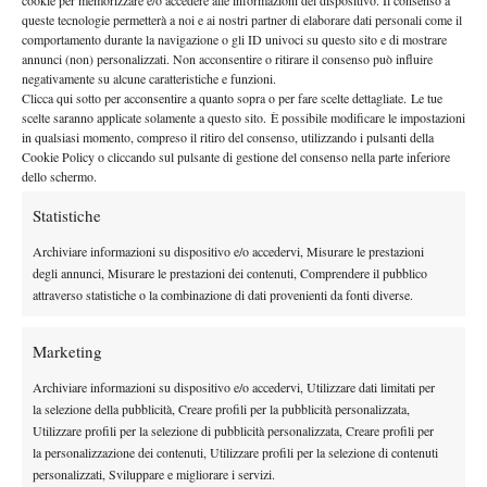
mentre il più visto di Maria Sharapova è fermo a meno di 4.
queste tecnologie permetterà a noi e ai nostri partner di elaborare dati personali come il
Non va dimenticato poi l’amore di fan fedeli e sempre presenti in
comportamento durante la navigazione o gli ID univoci su questo sito e di mostrare
annunci (non) personalizzati. Non acconsentire o ritirare il consenso può influire
ogni parte del globo che sventolano il tricolore rumeno e non
negativamente su alcune caratteristiche e funzioni.
mancano di farsi notare per il loro rumoroso “Si-mo-na!” che
Clicca qui sotto per acconsentire a quanto sopra o per fare scelte dettagliate. Le tue
scelte saranno applicate solamente a questo sito. È possibile modificare le impostazioni
accompagna tutti i suoi match. Perché, seppur ignorato spesso
in qualsiasi momento, compreso il ritiro del consenso, utilizzando i pulsanti della
dai media internazionali, Simona Halep è la vera stella dello sport
Cookie Policy o cliccando sul pulsante di gestione del consenso nella parte inferiore
rumeno, nazione di più di 20 milioni di abitanti e di grande
dello schermo.
tradizione sportiva, non solo tennistica. Per lei, l’anno scorso, in
Statistiche
diverse città di quella che una volta i romani chiamavano Dacia,
Archiviare informazioni su dispositivo e/o accedervi, Misurare le prestazioni
sono stati allestiti mega schermi perché tutti potessero assistere
degli annunci, Misurare le prestazioni dei contenuti, Comprendere il pubblico
alla finale del Roland Garros, la gente è scesa in strada e si è
attraverso statistiche o la combinazione di dati provenienti da fonti diverse.
riunita nei pub per celebrarla, anche nella sconfitta.
Per essere una che “nessuno ricorderà”, Simona Halep ha già
Marketing
fatto molto, soprattutto nel proprio paese ma non solo, e anche i
Archiviare informazioni su dispositivo e/o accedervi, Utilizzare dati limitati per
suoi sforzi per migliorare il proprio inglese, fino all’anno scorso
la selezione della pubblicità, Creare profili per la pubblicità personalizzata,
troppo limitato, le stanno permettendo di diventare sempre più
Utilizzare profili per la selezione di pubblicità personalizzata, Creare profili per
un’icona di questo sport. Anche l’Adidas, che ha investito molto
la personalizzazione dei contenuti, Utilizzare profili per la selezione di contenuti
per riportare la tennista rumena sotto la propria ala dopo la
personalizzati, Sviluppare e migliorare i servizi.