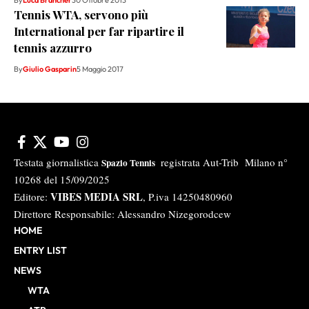
By
Luca Brancher
30 Ottobre 2013
Tennis WTA, servono più
International per far ripartire il
tennis azzurro
By
Giulio Gasparin
5 Maggio 2017
Testata giornalistica
registrata Aut-Trib Milano n°
Spazio Tennis
10268 del 15/09/2025
VIBES MEDIA SRL
Editore:
, P.iva 14250480960
Direttore Responsabile: Alessandro Nizegorodcew
HOME
ENTRY LIST
NEWS
WTA