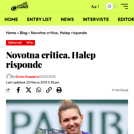
Aa
HOME
ENTRY LIST
NEWS
INTERVISTE
EDITOR
Home
»
Blog
»
Novotna critica, Halep risponde
Editoriali
Wta
Novotna critica, Halep
risponde
By
Giulio Gasparin
23/03/2015
Last updated: 23 Marzo 2015 5:38 pm
11 Min Read