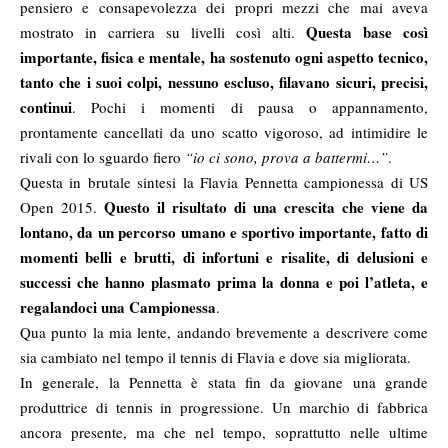
pensiero e consapevolezza dei propri mezzi che mai aveva
Questa base così
mostrato in carriera su livelli così alti.
importante, fisica e mentale, ha sostenuto ogni aspetto tecnico,
tanto che i suoi colpi, nessuno escluso, filavano sicuri, precisi,
continui
. Pochi i momenti di pausa o appannamento,
prontamente cancellati da uno scatto vigoroso, ad intimidire le
rivali con lo sguardo fiero
“io ci sono, prova a battermi…”
.
Questa in brutale sintesi la Flavia Pennetta campionessa di US
Questo il risultato di una crescita che viene da
Open 2015.
lontano, da un percorso umano e sportivo importante, fatto di
momenti belli e brutti, di infortuni e risalite, di delusioni e
successi che hanno plasmato prima la donna e poi l’atleta, e
regalandoci una Campionessa
.
Qua punto la mia lente, andando brevemente a descrivere come
sia cambiato nel tempo il tennis di Flavia e dove sia migliorata.
In generale, la Pennetta è stata fin da giovane una grande
produttrice di tennis in progressione. Un marchio di fabbrica
ancora presente, ma che nel tempo, soprattutto nelle ultime