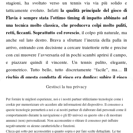
stagioni, ha svoltato verso un tennis via via più solido e
la qualità principale del gioco di
tatticamente evoluto. Infatti
Flavia è sempre stata l’ottimo timing di impatto abbinato ad
una tecnica molto classica, che produceva colpi molto puliti,
retti, ficcanti. Soprattutto col rovescio
, il colpo più naturale, ma
anche sul lato destro. Brava a sfruttare l’inerzia della palla in
arrivo, entrando con decisione a cercare traiettorie rette e precise
con cui muovere l’avversaria ed in pochi scambi aprirsi il campo,
e piazzare quindi il vincente. Un tennis pulito, elegante,
Il
geometrico. Tutto bello, tutto discretamente “facile”, ma…
rischio di questa condotta di gioco era duplice: subire il gioco
molto sporco delle rivali meno attrezzate ma più agoniste;
Gestisci la tua privacy
soprattutto dare un gran bel ritmo alle più forti, su cui loro
finivano per appoggiarsi e sfruttare la maggior potenza,
Per fornire le migliori esperienze, noi e i nostri partner utilizziamo tecnologie come i
cookie per memorizzare e/o accedere alle informazioni del dispositivo. Il consenso a
mettendo così la “Penna” a remare contro le sue stesse armi.
queste tecnologie permetterà a noi e ai nostri partner di elaborare dati personali come il
Ecco che Flavia, nel tempo, si è evoluta. Pur senza snaturarsi,
comportamento durante la navigazione o gli ID univoci su questo sito e di mostrare
annunci (non) personalizzati. Non acconsentire o ritirare il consenso può influire
ha cercato ed è riuscita a costruirsi un tennis più completo,
negativamente su alcune caratteristiche e funzioni.
con qualche soluzione tecnica e tattica in più, ideale a
Clicca qui sotto per acconsentire a quanto sopra o per fare scelte dettagliate. Le tue