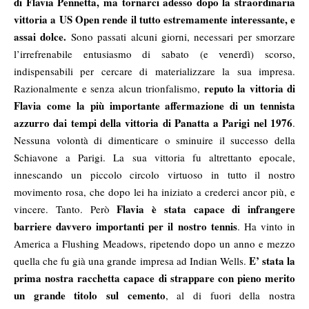
di Flavia Pennetta, ma tornarci adesso dopo la straordinaria
vittoria a US Open rende il tutto estremamente interessante, e
assai dolce.
Sono passati alcuni giorni, necessari per smorzare
l’irrefrenabile entusiasmo di sabato (e venerdì) scorso,
indispensabili per cercare di materializzare la sua impresa.
reputo la vittoria di
Razionalmente e senza alcun trionfalismo,
Flavia come la più importante affermazione di un tennista
azzurro dai tempi della vittoria di Panatta a Parigi nel 1976
.
Nessuna volontà di dimenticare o sminuire il successo della
Schiavone a Parigi. La sua vittoria fu altrettanto epocale,
innescando un piccolo circolo virtuoso in tutto il nostro
movimento rosa, che dopo lei ha iniziato a crederci ancor più, e
Flavia è stata capace di infrangere
vincere. Tanto. Però
barriere davvero importanti per il nostro tennis
. Ha vinto in
America a Flushing Meadows, ripetendo dopo un anno e mezzo
E’ stata la
quella che fu già una grande impresa ad Indian Wells.
prima nostra racchetta capace di strappare con pieno merito
un grande titolo sul cemento
, al di fuori della nostra