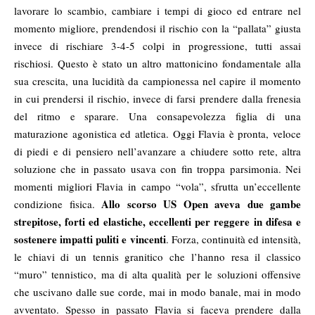
lavorare lo scambio, cambiare i tempi di gioco ed entrare nel
momento migliore, prendendosi il rischio con la “pallata” giusta
invece di rischiare 3-4-5 colpi in progressione, tutti assai
rischiosi. Questo è stato un altro mattonicino fondamentale alla
sua crescita, una lucidità da campionessa nel capire il momento
in cui prendersi il rischio, invece di farsi prendere dalla frenesia
del ritmo e sparare. Una consapevolezza figlia di una
maturazione agonistica ed atletica. Oggi Flavia è pronta, veloce
di piedi e di pensiero nell’avanzare a chiudere sotto rete, altra
soluzione che in passato usava con fin troppa parsimonia. Nei
momenti migliori Flavia in campo “vola”, sfrutta un’eccellente
Allo scorso US Open aveva due gambe
condizione fisica.
strepitose, forti ed elastiche, eccellenti per reggere in difesa e
sostenere impatti puliti e vincenti
. Forza, continuità ed intensità,
le chiavi di un tennis granitico che l’hanno resa il classico
“muro” tennistico, ma di alta qualità per le soluzioni offensive
che uscivano dalle sue corde, mai in modo banale, mai in modo
avventato. Spesso in passato Flavia si faceva prendere dalla