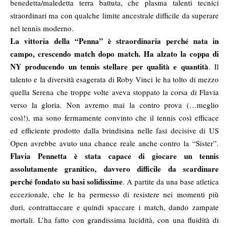
benedetta/maledetta terra battuta, che plasma talenti tecnici
straordinari ma con qualche limite ancestrale difficile da superare
nel tennis moderno.
La vittoria della “Penna” è straordinaria perché nata in
campo, crescendo match dopo match. Ha alzato la coppa di
NY producendo un tennis stellare per qualità e quantità
. Il
talento e la diversità esagerata di Roby Vinci le ha tolto di mezzo
quella Serena che troppe volte aveva stoppato la corsa di Flavia
verso la gloria. Non avremo mai la contro prova (…meglio
così!), ma sono fermamente convinto che il tennis così efficace
ed efficiente prodotto dalla brindisina nelle fasi decisive di US
Open avrebbe avuto una chance reale anche contro la “Sister”.
Flavia Pennetta è stata capace di giocare un tennis
assolutamente granitico, davvero difficile da scardinare
perché fondato su basi solidissime
. A partite da una base atletica
eccezionale, che le ha permesso di resistere nei momenti più
duri, contrattaccare e quindi spaccare i match, dando zampate
mortali. L’ha fatto con grandissima lucidità, con una fluidità di