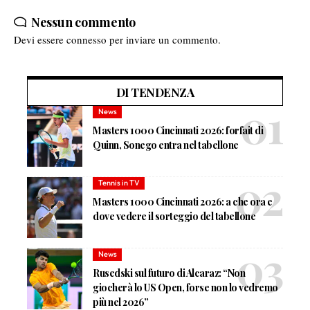
Nessun commento
Devi essere
connesso
per inviare un commento.
DI TENDENZA
News
Masters 1000 Cincinnati 2026: forfait di
Quinn, Sonego entra nel tabellone
Tennis in TV
Masters 1000 Cincinnati 2026: a che ora e
dove vedere il sorteggio del tabellone
News
Rusedski sul futuro di Alcaraz: “Non
giocherà lo US Open, forse non lo vedremo
più nel 2026”