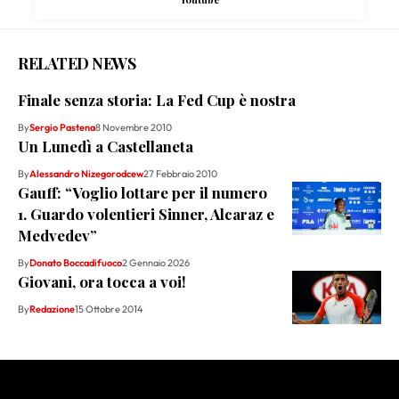
RELATED NEWS
Finale senza storia: La Fed Cup è nostra
By
Sergio Pastena
8 Novembre 2010
Un Lunedì a Castellaneta
By
Alessandro Nizegorodcew
27 Febbraio 2010
Gauff: “Voglio lottare per il numero
1. Guardo volentieri Sinner, Alcaraz e
Medvedev”
By
Donato Boccadifuoco
2 Gennaio 2026
Giovani, ora tocca a voi!
By
Redazione
15 Ottobre 2014