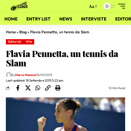
Aa
HOME
ENTRY LIST
NEWS
INTERVISTE
EDITOR
Home
»
Blog
»
Flavia Pennetta, un tennis da Slam
Editoriali
Wta
Flavia Pennetta, un tennis da
Slam
By
Marco Mazzoni
18/09/2015
Last updated: 18 Settembre 2015 5:22 pm
10 Min Read