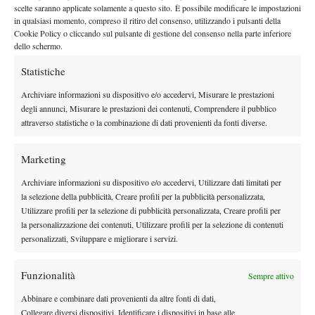
governare maggiormente i ritmi e tempi di gioco
(uscendo così
scelte saranno applicate solamente a questo sito. È possibile modificare le impostazioni
in qualsiasi momento, compreso il ritiro del consenso, utilizzando i pulsanti della
dallo stereotipo della splendida produttrice ma un po’
Cookie Policy o cliccando sul pulsante di gestione del consenso nella parte inferiore
e soprattutto inserire quei cambi di ritmo
monodimensionale),
dello schermo.
che non aveva
.
Statistiche
Come c’è riuscita? Inserendo tante piccole novità nei colpi e
Archiviare informazioni su dispositivo e/o accedervi, Misurare le prestazioni
quindi, una volta messi a regime, nella tattica.
degli annunci, Misurare le prestazioni dei contenuti, Comprendere il pubblico
L’aspetto più evidente di questa evoluzione è il dritto
, un colpo
attraverso statistiche o la combinazione di dati provenienti da fonti diverse.
che ha cambiato notevolmente rispetto ai primi anni di
Oggi lavora di più il colpo, apre in modo più
professionismo.
Marketing
ampio ma senza esagerare, senza perdere il suo istinto
naturale per il timing
Archiviare informazioni su dispositivo e/o accedervi, Utilizzare dati limitati per
; lavora di più col polso, con una posizione
la selezione della pubblicità, Creare profili per la pubblicità personalizzata,
d’impatto più frontale per caricare di più e con una chiusura più
Utilizzare profili per la selezione di pubblicità personalizzata, Creare profili per
alta. Questa crescita è stata assistita anche da un importante
la personalizzazione dei contenuti, Utilizzare profili per la selezione di contenuti
lavoro sui piedi, sulla posizione con cui aggredisce la palla, con
personalizzati, Sviluppare e migliorare i servizi.
le ginocchia che caricano e spingono tutto il movimento,
Molti tennisti quando
conferendo peso, equilibrio e sicurezza.
Funzionalità
Sempre attivo
cercano di costruirsi un dritto più carico, tendono a perdere
Abbinare e combinare dati provenienti da altre fonti di dati,
equilibrio; lei è stata brava a lavorarci nel tempo, senza
Collegare diversi dispositivi, Identificare i dispositivi in base alle