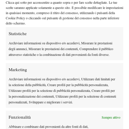
Clicca qui sotto per acconsentire a quanto sopra o per fare scelte dettagliate. Le tue
scelte saranno applicate solamente a questo sito. È possibile modificare le impostazioni
in qualsiasi momento, compreso il ritiro del consenso, utilizzando i pulsanti della
Cookie Policy o cliccando sul pulsante di gestione del consenso nella parte inferiore
dello schermo.
Statistiche
Archiviare informazioni su dispositivo e/o accedervi, Misurare le prestazioni
degli annunci, Misurare le prestazioni dei contenuti, Comprendere il pubblico
attraverso statistiche o la combinazione di dati provenienti da fonti diverse.
Marketing
TAGGED:
Radwanska
Samantha Stosur
Archiviare informazioni su dispositivo e/o accedervi, Utilizzare dati limitati per
la selezione della pubblicità, Creare profili per la pubblicità personalizzata,
Utilizzare profili per la selezione di pubblicità personalizzata, Creare profili per
la personalizzazione dei contenuti, Utilizzare profili per la selezione di contenuti
personalizzati, Sviluppare e migliorare i servizi.
Funzionalità
Sempre attivo
Nessun commento
Abbinare e combinare dati provenienti da altre fonti di dati,
Devi essere
connesso
per inviare un commento.