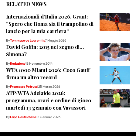
RELATED NEWS
Internazionali d’Italia 2026, Grant:
“Spero che Roma sia il trampolino di
lancio per la mia carriera”
By
Tommaso de Laurentiis
7 Maggio 2026
David Goffin: 2015 nel segno di…
Simona?
By
Redazione
18 Novembre 2014
WTA 1000 Miami 2026: Coco Gauff
firma un altro record
By
Francesco Petrucci
25 Marzo 2026
ATP/WTA Adelaide 2026:
programma, orari e ordine di gioco
martedì 13 gennaio con Vavassori
By
Lapo Castrichella
12 Gennaio 2026