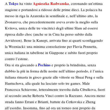
Tokyo
Agnieszka Radwanska
A
ha vinto
, coronando un’ottima
stagione e portandosi a ridosso delle prime dieci. La polacca ha
messo in riga la Azarenka in semifinale e, nell’ultimo atto, la
Zvonareva, che precedentemente aveva avuto la meglio sulla
Kvitova, unica delle tre vincitrici degli ultimi Slam ad essersi
ripresa dallo choc (anche se in Cina ha perso subito dalla
Arvidsson). Bene la Kanepi, arrivata fino ai quarti sconfiggendo
la Wozniacki: una minima consolazione per Flavia Pennetta,
unica italiana in tabellone in Giappone e subito fuori proprio
contro l’estone.
Pechino
Ora si sta giocando a
e proprio la brindisina, senza
dubbio la più in forma delle nostre nell’ultimo periodo, è l’unica
italiana rimasta in gioco grazie alle vittorie su Shuai Peng e sulla
Hantuchova, alla quale ha lasciato solo tre games. Male
Francesca Schiavone, letteralmente travolta dalla Cibulkova, fuori
al secondo anche Roberta Vinci contro la Razzano. Ancora meno
strada fanno Errani e Brianti, battute da Cetkovska e Zheng
all’esordio. Insomma, fino ad ora un torneo non proprio da