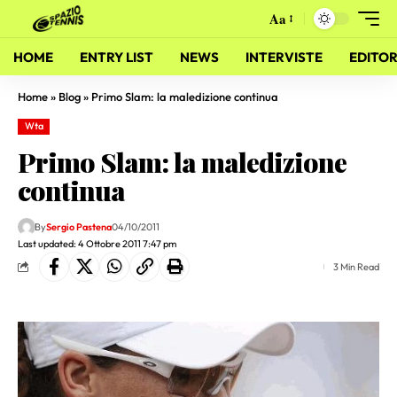
Aa
HOME
ENTRY LIST
NEWS
INTERVISTE
EDITOR
Home
»
Blog
»
Primo Slam: la maledizione continua
Wta
Primo Slam: la maledizione
continua
By
Sergio Pastena
04/10/2011
Last updated: 4 Ottobre 2011 7:47 pm
3 Min Read