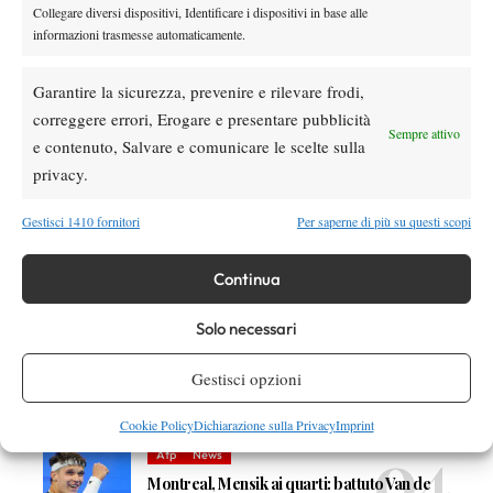
Collegare diversi dispositivi, Identificare i dispositivi in base alle
informazioni trasmesse automaticamente.
DI TENDENZA
Garantire la sicurezza, prevenire e rilevare frodi,
Entry List
correggere errori, Erogare e presentare pubblicità
Sempre attivo
Entry List Atp Challenger 2026 – Week 35:
e contenuto, Salvare e comunicare le scelte sulla
Como, Manacor, Porto, Zhangjiagang,
privacy.
Plovdiv
Gestisci 1410 fornitori
Per saperne di più su questi scopi
Challenger
News
Challenger 75 Todi 2026: record azzurro nel
Continua
main draw con 13 italiani. Al via anche
Travaglia
Solo necessari
Atp
News
Sinner, 84 settimane da numero 1 ATP:
Gestisci opzioni
avvicinato ancora Agassi
Cookie Policy
Dichiarazione sulla Privacy
Imprint
Atp
News
Montreal, Mensik ai quarti: battuto Van de