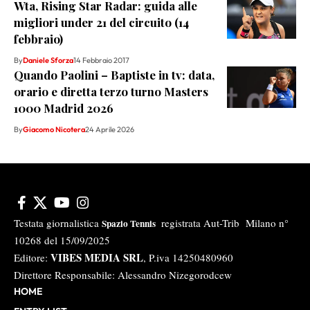
Wta, Rising Star Radar: guida alle
migliori under 21 del circuito (14
febbraio)
By
Daniele Sforza
14 Febbraio 2017
Quando Paolini – Baptiste in tv: data,
orario e diretta terzo turno Masters
1000 Madrid 2026
By
Giacomo Nicotera
24 Aprile 2026
Testata giornalistica
registrata Aut-Trib Milano n°
Spazio Tennis
10268 del 15/09/2025
VIBES MEDIA SRL
Editore:
, P.iva 14250480960
Direttore Responsabile: Alessandro Nizegorodcew
HOME