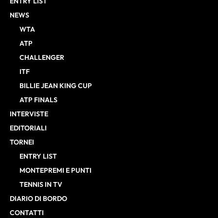
ENTRY LIST
NEWS
WTA
ATP
CHALLENGER
ITF
BILLIE JEAN KING CUP
ATP FINALS
INTERVISTE
EDITORIALI
TORNEI
ENTRY LIST
MONTEPREMI E PUNTI
TENNIS IN TV
DIARIO DI BORDO
CONTATTI