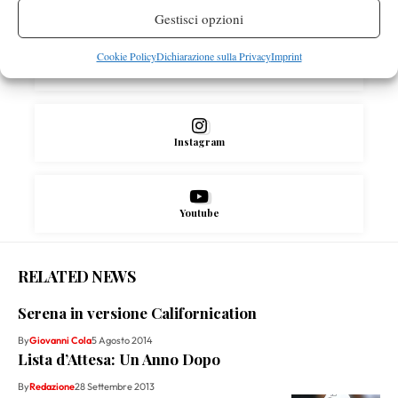
Gestisci opzioni
Cookie Policy
Dichiarazione sulla Privacy
Imprint
X
Instagram
Youtube
RELATED NEWS
Serena in versione Californication
By
Giovanni Cola
5 Agosto 2014
Lista d’Attesa: Un Anno Dopo
By
Redazione
28 Settembre 2013