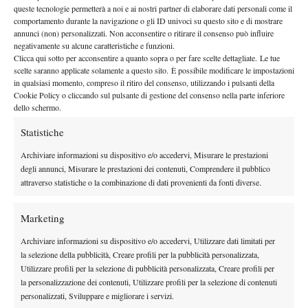
quarta finale
Si tratta della
nel circuito WTA per Raducanu, la
queste tecnologie permetterà a noi e ai nostri partner di elaborare dati personali come il
comportamento durante la navigazione o gli ID univoci su questo sito e di mostrare
seconda nel giro di sei mesi dopo quella persa contro Cirstea
annunci (non) personalizzati. Non acconsentire o ritirare il consenso può influire
nell’ATP 250 di Cluj-Napoca e la prima su erba. L’inglese andrà
negativamente su alcune caratteristiche e funzioni.
Us
a caccia del secondo titolo della carriera, dopo lo storico
Clicca qui sotto per acconsentire a quanto sopra o per fare scelte dettagliate. Le tue
scelte saranno applicate solamente a questo sito. È possibile modificare le impostazioni
Open
2021
numero 150 del mondo
vinto nel
da
.
in qualsiasi momento, compreso il ritiro del consenso, utilizzando i pulsanti della
Cookie Policy o cliccando sul pulsante di gestione del consenso nella parte inferiore
dello schermo.
Statistiche
Archiviare informazioni su dispositivo e/o accedervi, Misurare le prestazioni
degli annunci, Misurare le prestazioni dei contenuti, Comprendere il pubblico
DI TENDENZA
attraverso statistiche o la combinazione di dati provenienti da fonti diverse.
Atp
News
Masters 1000 Montreal 2026: Darderi
Marketing
Shang inizia in ritardo per pioggia
Archiviare informazioni su dispositivo e/o accedervi, Utilizzare dati limitati per
la selezione della pubblicità, Creare profili per la pubblicità personalizzata,
Atp
News
Utilizzare profili per la selezione di pubblicità personalizzata, Creare profili per
la personalizzazione dei contenuti, Utilizzare profili per la selezione di contenuti
Masters 1000 Montreal 2026: solo 2 top ten al terzo turno,
personalizzati, Sviluppare e migliorare i servizi.
terza volta dal 1990