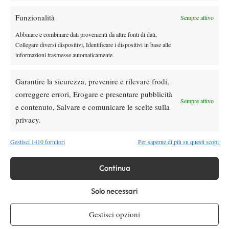
Challenger
News
Funzionalità
Sempre attivo
Challenger 100 Bergamo: il torneo
diventerà un 125 a partire dal 2027
Abbinare e combinare dati provenienti da altre fonti di dati,
Collegare diversi dispositivi, Identificare i dispositivi in base alle
informazioni trasmesse automaticamente.
Atp
News
Masters 1000 Montreal 2026: ancora
Garantire la sicurezza, prevenire e rilevare frodi,
Musetti-Jodar, cosa aspettarsi dalla sfida?
correggere errori, Erogare e presentare pubblicità
Sempre attivo
e contenuto, Salvare e comunicare le scelte sulla
privacy.
SOCIAL
Gestisci 1410 fornitori
Per saperne di più su questi scopi
Facebook
Continua
Solo necessari
X
Gestisci opzioni