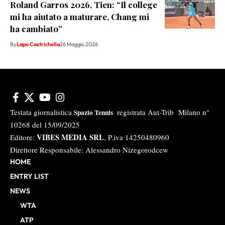
Roland Garros 2026, Tien: “Il college
mi ha aiutato a maturare, Chang mi
ha cambiato”
By
Lapo Castrichella
26 Maggio 2026
Testata giornalistica
registrata Aut-Trib Milano n°
Spazio Tennis
10268 del 15/09/2025
VIBES MEDIA SRL
Editore:
, P.iva 14250480960
Direttore Responsabile: Alessandro Nizegorodcew
HOME
ENTRY LIST
NEWS
WTA
ATP