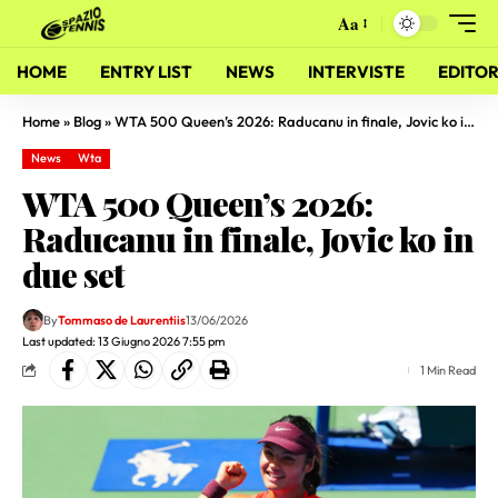
Aa
HOME
ENTRY LIST
NEWS
INTERVISTE
EDITOR
Home
»
Blog
»
WTA 500 Queen’s 2026: Raducanu in finale, Jovic ko in due set
News
Wta
WTA 500 Queen’s 2026:
Raducanu in finale, Jovic ko in
due set
By
Tommaso de Laurentiis
13/06/2026
Last updated: 13 Giugno 2026 7:55 pm
1 Min Read