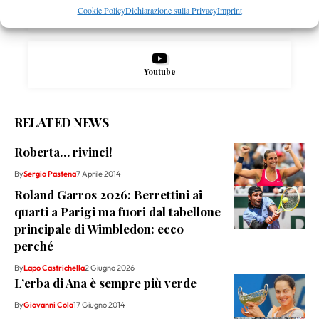
Cookie Policy
Dichiarazione sulla Privacy
Imprint
Instagram
Youtube
RELATED NEWS
Roberta… rivinci!
By
Sergio Pastena
7 Aprile 2014
Roland Garros 2026: Berrettini ai
quarti a Parigi ma fuori dal tabellone
principale di Wimbledon: ecco
perché
By
Lapo Castrichella
2 Giugno 2026
L’erba di Ana è sempre più verde
By
Giovanni Cola
17 Giugno 2014