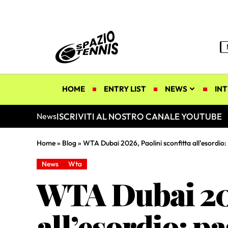
HOME
ENTRY LIST
NEWS
INT
ISCRIVITI AL NOSTRO CANALE YOUTUBE
News
Home
»
Blog
»
WTA Dubai 2026, Paolini sconfitta all’esordio: 
News
Wta
WTA Dubai 202
all’esordio: pa