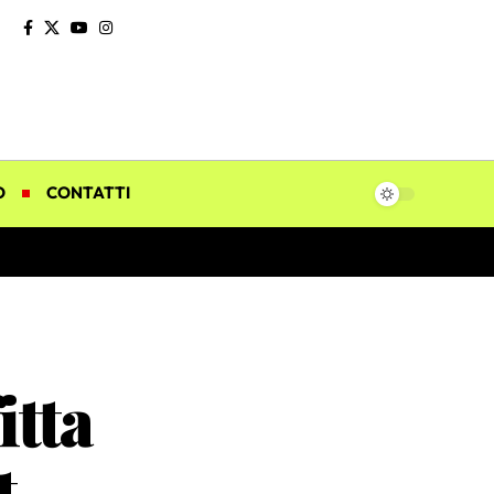
O
CONTATTI
itta
t