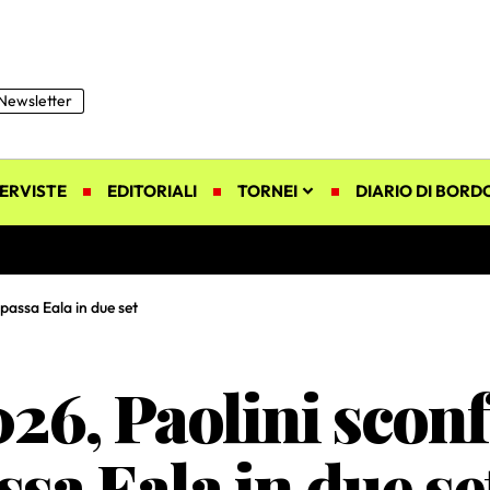
Newsletter
ERVISTE
EDITORIALI
TORNEI
DIARIO DI BORD
passa Eala in due set
6, Paolini sconf
ssa Eala in due se