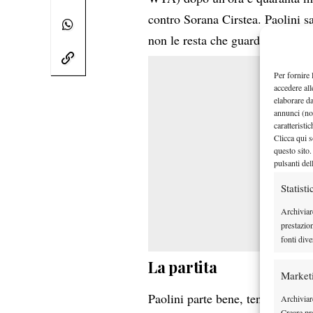
contro Sorana Cirstea. Paolini s
non le resta che guardare al fu
Per fornire 
accedere all
elaborare d
annunci (no
caratteristi
Clicca qui s
questo sito.
pulsanti del
Statisti
Archiviar
prestazio
fonti dive
La partita
Market
Paolini parte bene, tenendo la b
Archiviare
Creare pro