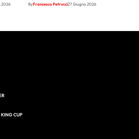
o 2026
By
Francesco Petrucci
27 Giugno 2026
ER
N KING CUP