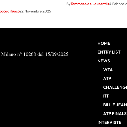
By
Tommaso de Laurentiis
4 Febbrai
occadifuoco
22 Novembre 2025
HOME
ENTRY LIST
b Milano n° 10268 del 15/09/2025
NEWS
WTA
ATP
CHALLENG
ITF
BILLIE JEA
ATP FINALS
INTERVISTE