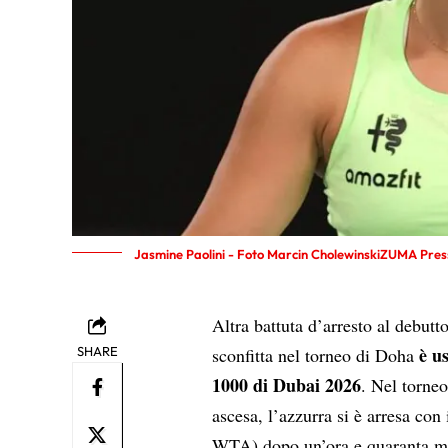
Jasmine Paolini - Foto Marcin CholewinskiZUMA Pres
Altra battuta d’arresto al debutt
è u
SHARE
sconfitta nel torneo di Doha
1000 di Dubai 2026
. Nel torneo
ascesa, l’azzurra si è arresa con 
WTA) dopo un’ora e quaranta min