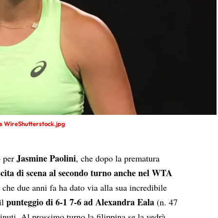
s WireShutterstock.jpg
Jasmine Paolini
o per
, che dopo la prematura
scita di scena al secondo turno anche nel WTA
 che due anni fa ha dato via alla sua incredibile
punteggio di 6-1 7-6 ad Alexandra Eala
il
(n. 47
uti. Al prossimo turno la filippina se la vedrà