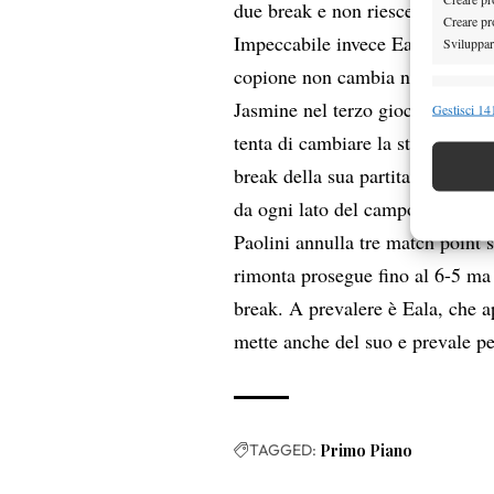
due break e non riesce mai neppu
Creare pro
Impeccabile invece Eala, che in 
Sviluppare
copione non cambia nel secondo pa
Funzion
Jasmine nel terzo gioco e consol
Gestisci 141
Abbinare e
tenta di cambiare la strategia e i
Identifica
break della sua partita e impatta
da ogni lato del campo e si ripor
Garanti
Paolini annulla tre match point s
Erogare
scelte 
rimonta prosegue fino al 6-5 ma p
break. A prevalere è Eala, che ap
mette anche del suo e prevale pe
TAGGED:
Primo Piano