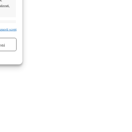
lizzati,
re attivo
 questi scopi
oni
re attivo