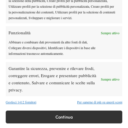
la selezione della pubblicità, Creare profili per la pubblicità personalizzata,
Un anno in cui Jasmine ha dimostrato di poter competere
Utilizzare profili per la selezione di pubblicità personalizzata, Creare profili per
la personalizzazione dei contenuti, Utilizzare profili per la selezione di contenuti
livello,
stabilmente con le migliori, confermando di avere
personalizzati, Sviluppare e migliorare i servizi.
personalità e mentalità per restare tra le prime dieci
giocatrici al mondo
. E nonostante l’eliminazione dal singolare la
Funzionalità
Sempre attivo
sua avventura a Riyadh potrebbe ancora regalarle delle
soddisfazioni. Mercoledì, infatti, sarà di nuovo in campo nel
Abbinare e combinare dati provenienti da altre fonti di dati,
Collegare diversi dispositivi, Identificare i dispositivi in base alle
doppio insieme a Sara Errani, in un match decisivo per provare a
informazioni trasmesse automaticamente.
centrare la semifinale.
Garantire la sicurezza, prevenire e rilevare frodi,
correggere errori, Erogare e presentare pubblicità
Sempre attivo
e contenuto, Salvare e comunicare le scelte sulla
TAGGED:
Coco Gauff
Jasmine Paolini
privacy.
Gestisci 1412 fornitori
Per saperne di più su questi scopi
Continua
DI TENDENZA