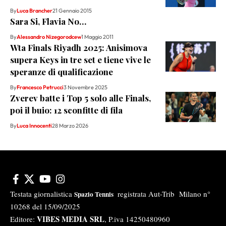
By
Luca Brancher
21 Gennaio 2015
Sara Si, Flavia No…
By
Alessandro Nizegorodcew
1 Maggio 2011
Wta Finals Riyadh 2025: Anisimova
supera Keys in tre set e tiene vive le
speranze di qualificazione
By
Francesco Petrucci
3 Novembre 2025
Zverev batte i Top 5 solo alle Finals,
poi il buio: 12 sconfitte di fila
By
Luca Innocenti
28 Marzo 2026
Testata giornalistica
registrata Aut-Trib Milano n°
Spazio Tennis
10268 del 15/09/2025
VIBES MEDIA SRL
Editore:
, P.iva 14250480960