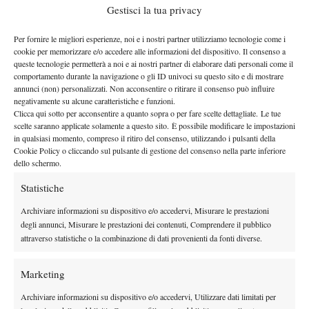
costantemente il vantaggio. Paolini a dir la verità è riuscita a
Gestisci la tua privacy
reagire nel primo set, recuperando un break per provare a
portarsi sul 4 pari, ma la numero 3 del mondo ha rimesso la testa
Per fornire le migliori esperienze, noi e i nostri partner utilizziamo tecnologie come i
cookie per memorizzare e/o accedere alle informazioni del dispositivo. Il consenso a
avanti e chiuso il parziale per 6-3.
queste tecnologie permetterà a noi e ai nostri partner di elaborare dati personali come il
Nel secondo set l’equilibrio è invece durato solo fino al 2-2: dal
comportamento durante la navigazione o gli ID univoci su questo sito e di mostrare
break conquistato nel quinto game, Gauff ha preso il largo,
annunci (non) personalizzati. Non acconsentire o ritirare il consenso può influire
negativamente su alcune caratteristiche e funzioni.
chiudendo agevolmente 6-2 e conquistando così la prima vittoria
Clicca qui sotto per acconsentire a quanto sopra o per fare scelte dettagliate. Le tue
nel girone. Giovedì si giocherà il pass per le semifinali contro
scelte saranno applicate solamente a questo sito. È possibile modificare le impostazioni
in qualsiasi momento, compreso il ritiro del consenso, utilizzando i pulsanti della
Aryna Sabalenka.
Cookie Policy o cliccando sul pulsante di gestione del consenso nella parte inferiore
Paolini frenata da una condizione non ottimale
dello schermo.
Fin dall’inizio del torneo, Jasmine è apparsa visibilmente stanca,
Statistiche
scarica di energie fisiche e mentali, lontana dalla solita versione
Archiviare informazioni su dispositivo e/o accedervi, Misurare le prestazioni
solare e combattiva che l’ha accompagnata per tutta la stagione.
degli annunci, Misurare le prestazioni dei contenuti, Comprendere il pubblico
Una fatica comprensibile, dopo undici mesi di tornei e un’annata,
attraverso statistiche o la combinazione di dati provenienti da fonti diverse.
il titolo al WTA 1000 di Roma, la
comunque, straordinaria:
vittoria in Billie Jean King Cup, e la seconda qualificazione
Marketing
consecutiva alle Finals
certificano la crescita, la maturità e la
Archiviare informazioni su dispositivo e/o accedervi, Utilizzare dati limitati per
solidità raggiunta da Paolini.