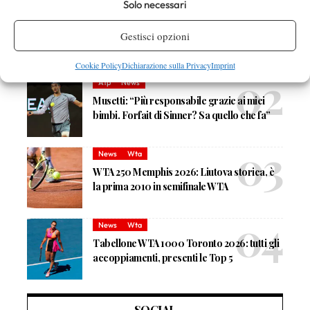
Solo necessari
Atp
News
Masters 1000 Cincinnati 2026, ufficiali le
Gestisci opzioni
wild card: c’è Draper
Cookie Policy
Dichiarazione sulla Privacy
Imprint
Atp
News
Musetti: “Più responsabile grazie ai miei
bimbi. Forfait di Sinner? Sa quello che fa”
News
Wta
WTA 250 Memphis 2026: Liutova storica, è
la prima 2010 in semifinale WTA
News
Wta
Tabellone WTA 1000 Toronto 2026: tutti gli
accoppiamenti, presenti le Top 5
SOCIAL