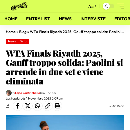
Aa
HOME
ENTRY LIST
NEWS
INTERVISTE
EDITOR
Home
»
Blog
»
WTA Finals Riyadh 2025, Gauff troppo solida: Paolini si arrende in due set e viene eliminata
News
Wta
WTA Finals Riyadh 2025,
Gauff troppo solida: Paolini si
arrende in due set e viene
eliminata
By
Lapo Castrichella
04/11/2025
Last updated: 4 Novembre 2025 6:09 pm
3 Min Read