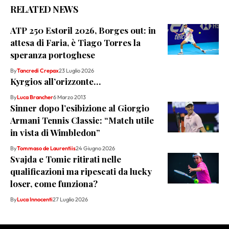
RELATED NEWS
ATP 250 Estoril 2026, Borges out: in
attesa di Faria, è Tiago Torres la
speranza portoghese
By
Tancredi Crepax
23 Luglio 2026
Kyrgios all’orizzonte…
By
Luca Brancher
6 Marzo 2013
Sinner dopo l’esibizione al Giorgio
Armani Tennis Classic: “Match utile
in vista di Wimbledon”
By
Tommaso de Laurentiis
24 Giugno 2026
Svajda e Tomic ritirati nelle
qualificazioni ma ripescati da lucky
loser, come funziona?
By
Luca Innocenti
27 Luglio 2026