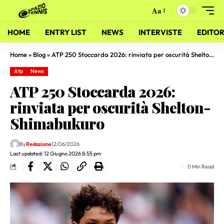
Aa
HOME
ENTRY LIST
NEWS
INTERVISTE
EDITOR
Home
»
Blog
»
ATP 250 Stoccarda 2026: rinviata per oscurità Shelton-Shimabukuro
Atp
News
ATP 250 Stoccarda 2026:
rinviata per oscurità Shelton-
Shimabukuro
By
Redazione
12/06/2026
Last updated: 12 Giugno 2026 8:55 pm
0 Min Read