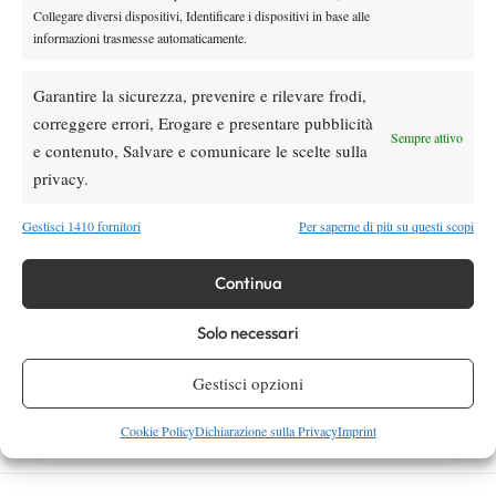
Collegare diversi dispositivi, Identificare i dispositivi in base alle
rimonta Shang e vola agli ottavi
informazioni trasmesse automaticamente.
Garantire la sicurezza, prevenire e rilevare frodi,
SOCIAL
correggere errori, Erogare e presentare pubblicità
Sempre attivo
e contenuto, Salvare e comunicare le scelte sulla
Facebook
privacy.
Gestisci 1410 fornitori
Per saperne di più su questi scopi
X
Continua
Solo necessari
Instagram
Gestisci opzioni
Cookie Policy
Dichiarazione sulla Privacy
Imprint
Youtube