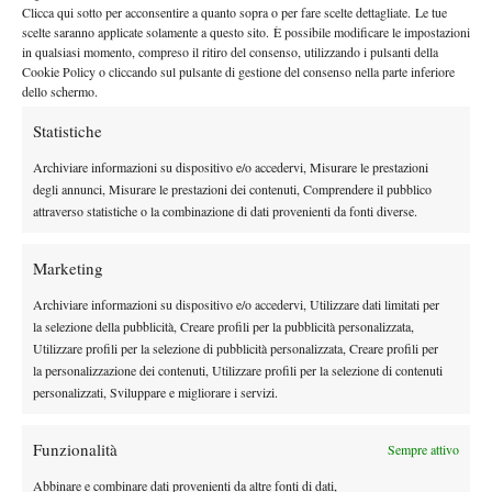
Clicca qui sotto per acconsentire a quanto sopra o per fare scelte dettagliate. Le tue
scelte saranno applicate solamente a questo sito. È possibile modificare le impostazioni
in qualsiasi momento, compreso il ritiro del consenso, utilizzando i pulsanti della
Cookie Policy o cliccando sul pulsante di gestione del consenso nella parte inferiore
DI TENDENZA
dello schermo.
News
Statistiche
Dalle porte dell’eliminazione alla gloria:
Archiviare informazioni su dispositivo e/o accedervi, Misurare le prestazioni
Norrie scrive la sua favola a Montreal,
degli annunci, Misurare le prestazioni dei contenuti, Comprendere il pubblico
rimonta folle su de Minaur
attraverso statistiche o la combinazione di dati provenienti da fonti diverse.
News
Wta
Paolini salta il WTA 1000 di Cincinnati, non
Marketing
difenderà la finale del 2025
Archiviare informazioni su dispositivo e/o accedervi, Utilizzare dati limitati per
la selezione della pubblicità, Creare profili per la pubblicità personalizzata,
Atp
News
Utilizzare profili per la selezione di pubblicità personalizzata, Creare profili per
la personalizzazione dei contenuti, Utilizzare profili per la selezione di contenuti
Masters 1000 Montreal 2026: programma,
personalizzati, Sviluppare e migliorare i servizi.
orario e ordine di gioco venerdì 7 agosto.
Arnaldi apre sul Centrale
Funzionalità
Sempre attivo
Atp
News
Abbinare e combinare dati provenienti da altre fonti di dati,
Masters 1000 Montreal 2026: Darderi