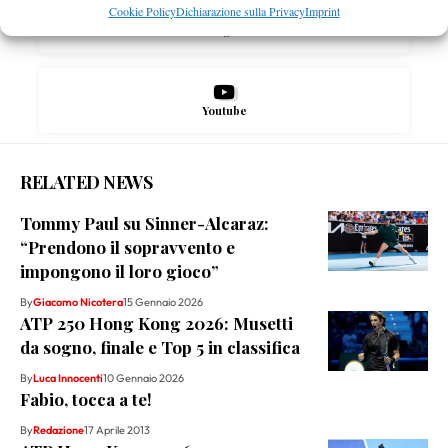
Cookie Policy
Dichiarazione sulla Privacy
Imprint
Instagram
Youtube
RELATED NEWS
Tommy Paul su Sinner-Alcaraz:
“Prendono il sopravvento e
impongono il loro gioco”
By
Giacomo Nicotera
15 Gennaio 2026
ATP 250 Hong Kong 2026: Musetti
da sogno, finale e Top 5 in classifica
By
Luca Innocenti
10 Gennaio 2026
Fabio, tocca a te!
By
Redazione
17 Aprile 2013