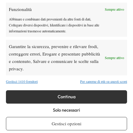
Funzionalità
Sempre attivo
Atp
News
Masters 1000 Montreal 2026: medical time
Abbinare e combinare dati provenienti da altre fonti di dati,
out per Shang contro Darderi
Collegare diversi dispositivi, Identificare i dispositivi in base alle
informazioni trasmesse automaticamente.
News
Wta
Garantire la sicurezza, prevenire e rilevare frodi,
WTA 1000 Toronto 2026: pioggia pesante,
correggere errori, Erogare e presentare pubblicità
gioco sospeso
Sempre attivo
e contenuto, Salvare e comunicare le scelte sulla
privacy.
SOCIAL
Gestisci 1410 fornitori
Per saperne di più su questi scopi
Facebook
Continua
Solo necessari
X
Gestisci opzioni