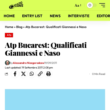
Aa
HOME
ENTRY LIST
NEWS
INTERVISTE
EDITOR
Home
»
Blog
»
Atp Bucarest: Qualificati Giannessi e Naso
Atp
Atp Bucarest: Qualificati
Giannessi e Naso
By
Alessandro Nizegorodcew
19/09/2011
Last updated: 19 Settembre 2011 2:08 pm
0 Min Read