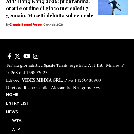
ATP Hong Kong 2026: programma,
orari e ordine di gioco mercoledì 7
gennaio. Musetti debutta sul centrale
By
Donato Boccadifuoco
6 Gennaio 2026
Testata giornalistica
registrata Aut-Trib Milano n°
Spazio Tennis
10268 del 15/09/2025
VIBES MEDIA SRL
Editore:
, P.iva 14250480960
Direttore Responsabile: Alessandro Nizegorodcew
HOME
ENTRY LIST
NEWS
WTA
ATP