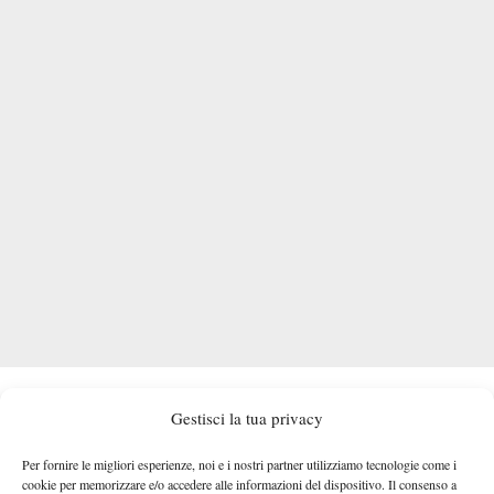
Gestisci la tua privacy
TAGGED:
Alessandro Giannessi
Atp Bucarest
Per fornire le migliori esperienze, noi e i nostri partner utilizziamo tecnologie come i
cookie per memorizzare e/o accedere alle informazioni del dispositivo. Il consenso a
Gianluca Naso