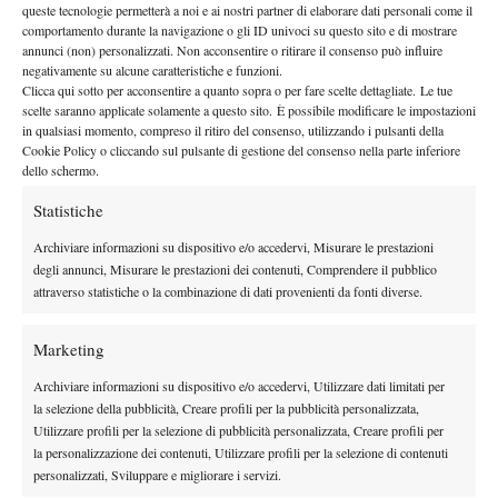
queste tecnologie permetterà a noi e ai nostri partner di elaborare dati personali come il
comportamento durante la navigazione o gli ID univoci su questo sito e di mostrare
annunci (non) personalizzati. Non acconsentire o ritirare il consenso può influire
negativamente su alcune caratteristiche e funzioni.
Clicca qui sotto per acconsentire a quanto sopra o per fare scelte dettagliate. Le tue
scelte saranno applicate solamente a questo sito. È possibile modificare le impostazioni
in qualsiasi momento, compreso il ritiro del consenso, utilizzando i pulsanti della
Cookie Policy o cliccando sul pulsante di gestione del consenso nella parte inferiore
Nessun commento
dello schermo.
Devi essere
connesso
per inviare un commento.
Statistiche
Archiviare informazioni su dispositivo e/o accedervi, Misurare le prestazioni
DI TENDENZA
degli annunci, Misurare le prestazioni dei contenuti, Comprendere il pubblico
attraverso statistiche o la combinazione di dati provenienti da fonti diverse.
Atp
News
Masters 1000 Montreal 2026: programma,
Marketing
orario e ordine di gioco venerdì 7 agosto.
Arnaldi apre sul Centrale
Archiviare informazioni su dispositivo e/o accedervi, Utilizzare dati limitati per
la selezione della pubblicità, Creare profili per la pubblicità personalizzata,
Atp
News
Utilizzare profili per la selezione di pubblicità personalizzata, Creare profili per
Masters 1000 Montreal 2026: Darderi
la personalizzazione dei contenuti, Utilizzare profili per la selezione di contenuti
rimonta Shang e vola agli ottavi
personalizzati, Sviluppare e migliorare i servizi.