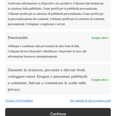
Archiviare informazioni su dispositivo e/o accedervi, Utilizzare dati limitati per
DI TENDENZA
la selezione della pubblicità, Creare profili per la pubblicità personalizzata,
Atp
News
Utilizzare profili per la selezione di pubblicità personalizzata, Creare profili per
la personalizzazione dei contenuti, Utilizzare profili per la selezione di contenuti
Masters 1000 Montreal 2026: Darderi
personalizzati, Sviluppare e migliorare i servizi.
Shang inizia in ritardo per pioggia
Funzionalità
Sempre attivo
Atp
News
Masters 1000 Montreal 2026: solo 2 top ten al terzo turno,
Abbinare e combinare dati provenienti da altre fonti di dati,
Collegare diversi dispositivi, Identificare i dispositivi in base alle
terza volta dal 1990
informazioni trasmesse automaticamente.
Challenger
News
Challenger 100 Bergamo: il torneo
Garantire la sicurezza, prevenire e rilevare frodi,
diventerà un 125 a partire dal 2027
correggere errori, Erogare e presentare pubblicità
Sempre attivo
e contenuto, Salvare e comunicare le scelte sulla
Atp
News
privacy.
Masters 1000 Montreal 2026: ancora
Musetti-Jodar, cosa aspettarsi dalla sfida?
Gestisci 1410 fornitori
Per saperne di più su questi scopi
Continua