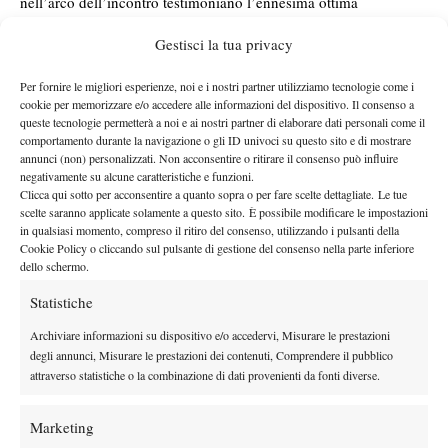
nell’arco dell’incontro testimoniano l’ennesima ottima
prestazione alla battuta, fondamentale in grado di regalare diversi
Gestisci la tua privacy
punti all’azzurro. Domani, nei quarti finale, Berrettini affronterà
Philipp Kohlschreiber
, giustiziere di Andreas Seppi al primo
Per fornire le migliori esperienze, noi e i nostri partner utilizziamo tecnologie come i
turno: fra i due non ci sono precedenti.
cookie per memorizzare e/o accedere alle informazioni del dispositivo. Il consenso a
queste tecnologie permetterà a noi e ai nostri partner di elaborare dati personali come il
CLICCA QUI PER LA CRONACA DELL’INCONTRO
comportamento durante la navigazione o gli ID univoci su questo sito e di mostrare
annunci (non) personalizzati. Non acconsentire o ritirare il consenso può influire
negativamente su alcune caratteristiche e funzioni.
Clicca qui sotto per acconsentire a quanto sopra o per fare scelte dettagliate. Le tue
scelte saranno applicate solamente a questo sito. È possibile modificare le impostazioni
TAGGED:
Matteo Berrettini
in qualsiasi momento, compreso il ritiro del consenso, utilizzando i pulsanti della
Cookie Policy o cliccando sul pulsante di gestione del consenso nella parte inferiore
dello schermo.
Statistiche
Archiviare informazioni su dispositivo e/o accedervi, Misurare le prestazioni
degli annunci, Misurare le prestazioni dei contenuti, Comprendere il pubblico
Nessun commento
attraverso statistiche o la combinazione di dati provenienti da fonti diverse.
Devi essere
connesso
per inviare un commento.
Marketing