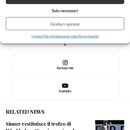
SOCIAL
Solo necessari
Facebook
Gestisci opzioni
Cookie Policy
Dichiarazione sulla Privacy
Imprint
X
Instagram
Youtube
RELATED NEWS
Sinner restituisce il trofeo di