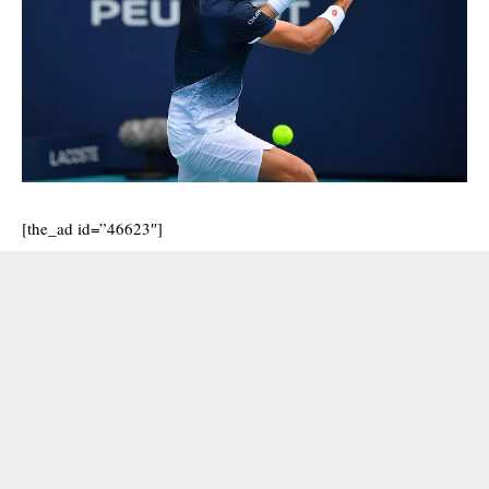
[the_ad id=”46623″]