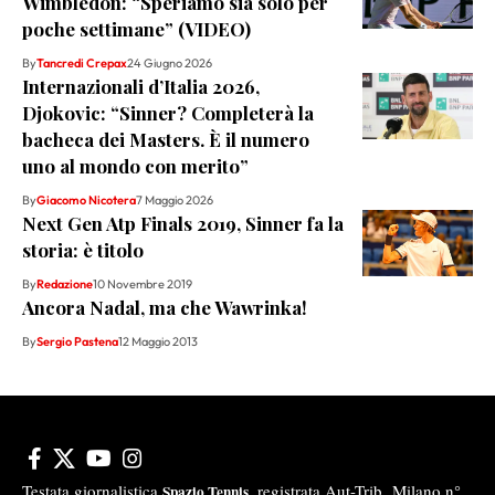
Wimbledon: “Speriamo sia solo per
poche settimane” (VIDEO)
By
Tancredi Crepax
24 Giugno 2026
Internazionali d’Italia 2026,
Djokovic: “Sinner? Completerà la
bacheca dei Masters. È il numero
uno al mondo con merito”
By
Giacomo Nicotera
7 Maggio 2026
Next Gen Atp Finals 2019, Sinner fa la
storia: è titolo
By
Redazione
10 Novembre 2019
Ancora Nadal, ma che Wawrinka!
By
Sergio Pastena
12 Maggio 2013
Testata giornalistica
registrata Aut-Trib Milano n°
Spazio Tennis