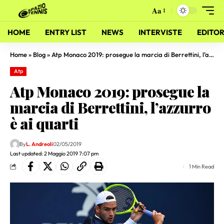
Aa
HOME
ENTRY LIST
NEWS
INTERVISTE
EDITOR
Home
»
Blog
»
Atp Monaco 2019: prosegue la marcia di Berrettini, l’azzurro è ai quarti
Atp
Atp Monaco 2019: prosegue la
marcia di Berrettini, l’azzurro
è ai quarti
By
L. Andreoli
02/05/2019
Last updated: 2 Maggio 2019 7:07 pm
1 Min Read