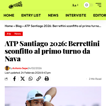
Aa
HOME
ENTRY LIST
NEWS
INTERVISTE
EDITOR
Home
»
Blog
»
ATP Santiago 2026: Berrettini sconfitto al primo turno da Nava
Atp
News
ATP Santiago 2026: Berrettini
sconfitto al primo turno da
Nava
By
Antonio Sepe
24/02/2026
Last updated: 24 Febbraio 2026 8:43 pm
2 Min Read