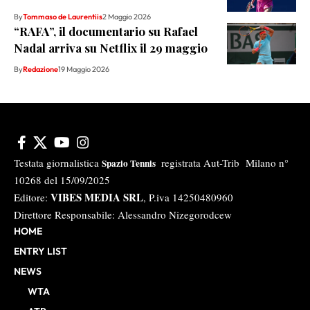
By
Tommaso de Laurentiis
2 Maggio 2026
“RAFA”, il documentario su Rafael
Nadal arriva su Netflix il 29 maggio
By
Redazione
19 Maggio 2026
Testata giornalistica
registrata Aut-Trib Milano n°
Spazio Tennis
10268 del 15/09/2025
VIBES MEDIA SRL
Editore:
, P.iva 14250480960
Direttore Responsabile: Alessandro Nizegorodcew
HOME
ENTRY LIST
NEWS
WTA