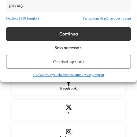
Tennis in TV
privacy.
Masters 1000 Cincinnati 2026: a che ora e
dove vedere il sorteggio del tabellone
Gestisci 1410 fornitori
Per saperne di più su questi scopi
News
Continua
Rusedski sul futuro di Alcaraz: “Non
giocherà lo US Open, forse non lo vedremo
Solo necessari
più nel 2026”
Gestisci opzioni
SOCIAL
Cookie Policy
Dichiarazione sulla Privacy
Imprint
Facebook
X