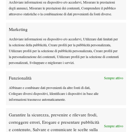
Archiviare informazioni su dispositivo e/o accedervi, Misurare le prestazioni
degli annunci, Misurare le prestazioni dei contenuti, Comprendere il pubblico
attraverso statistiche o la combinazione di dati provenienti da fonti diverse.
TAGGED:
Primo Piano
Marketing
Archiviare informazioni su dispositivo e/o accedervi, Utilizzare dati limitati per
la selezione della pubblicità, Creare profili per la pubblicità personalizzata,
Utilizzare profili per la selezione di pubblicità personalizzata, Creare profili per
la personalizzazione dei contenuti, Utilizzare profili per la selezione di contenuti
DI TENDENZA
personalizzati, Sviluppare e migliorare i servizi.
Atp
News
Funzionalità
Sempre attivo
Masters 1000 Montreal 2026:
Bolelli/Vavassori fuori al primo turno
Abbinare e combinare dati provenienti da altre fonti di dati,
Collegare diversi dispositivi, Identificare i dispositivi in base alle
informazioni trasmesse automaticamente.
News
Masters 1000 Cincinnati 2026: forfait di
Garantire la sicurezza, prevenire e rilevare frodi,
Quinn, Sonego entra nel tabellone
correggere errori, Erogare e presentare pubblicità
Sempre attivo
e contenuto, Salvare e comunicare le scelte sulla