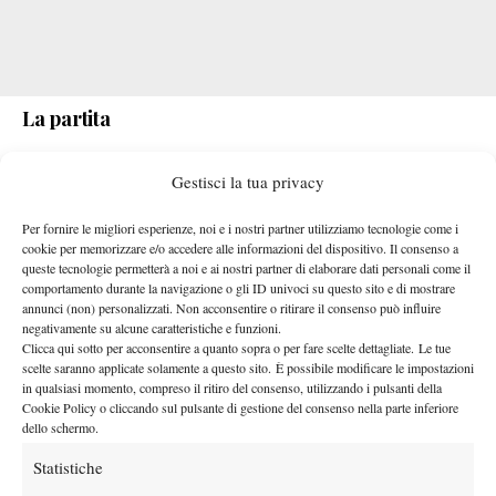
La partita
Nessun break effettuato da parte di Berrettini, il quale ha invece
Gestisci la tua privacy
perso due volte la battuta nonostante abbia messo in campo tre
prime ogni quattro punti. La partenza è stata shock: parziale 12
Per fornire le migliori esperienze, noi e i nostri partner utilizziamo tecnologie come i
punti a 4 in favore di Nava, capace di issarsi sul 3-0. L’azzurro
cookie per memorizzare e/o accedere alle informazioni del dispositivo. Il consenso a
queste tecnologie permetterà a noi e ai nostri partner di elaborare dati personali come il
ha poi avuto chance di rientrare sia nel quinto che nel nono
comportamento durante la navigazione o gli ID univoci su questo sito e di mostrare
gioco, ma ha fallito tutte e tre le chance di break, capitolando
annunci (non) personalizzati. Non acconsentire o ritirare il consenso può influire
negativamente su alcune caratteristiche e funzioni.
dunque 6-3. Pochi sussulti invece nella seconda frazione, in cui
Clicca qui sotto per acconsentire a quanto sopra o per fare scelte dettagliate. Le tue
entrambi i tennisti hanno comodamente tenuto il servizio, senza
scelte saranno applicate solamente a questo sito. È possibile modificare le impostazioni
mai neppure andare ai vantaggi. L’unica eccezione è stata il
in qualsiasi momento, compreso il ritiro del consenso, utilizzando i pulsanti della
Cookie Policy o cliccando sul pulsante di gestione del consenso nella parte inferiore
settimo game, in cui Nava ha ottenuto il break che si è rivelato
dello schermo.
decisivo. Per lo statunitense si tratta di una delle vittorie più
Statistiche
prestigiose in carriera.