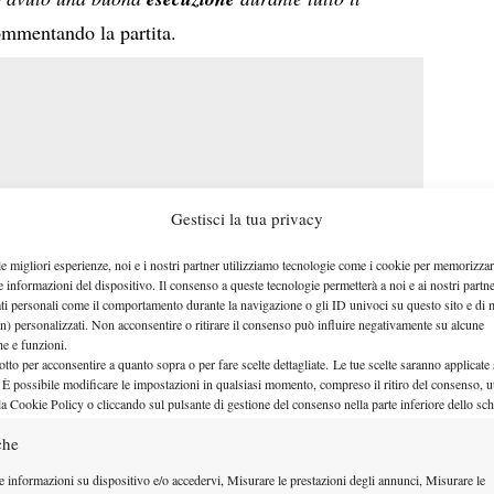
ommentando la partita.
Gestisci la tua privacy
le migliori esperienze, noi e i nostri partner utilizziamo tecnologie come i cookie per memorizzar
e informazioni del dispositivo. Il consenso a queste tecnologie permetterà a noi e ai nostri partne
ati personali come il comportamento durante la navigazione o gli ID univoci su questo sito e di 
n) personalizzati. Non acconsentire o ritirare il consenso può influire negativamente su alcune
che e funzioni.
otto per acconsentire a quanto sopra o per fare scelte dettagliate. Le tue scelte saranno applicate
 È possibile modificare le impostazioni in qualsiasi momento, compreso il ritiro del consenso, ut
Non nasconde il proprio
la Cookie Policy o cliccando sul pulsante di gestione del consenso nella parte inferiore dello sc
disappunto de Minaur quando
che
dice: “
Provi a fare le cose giuste,
e informazioni su dispositivo e/o accedervi, Misurare le prestazioni degli annunci, Misurare le
provi a migliorare, ma quando
i