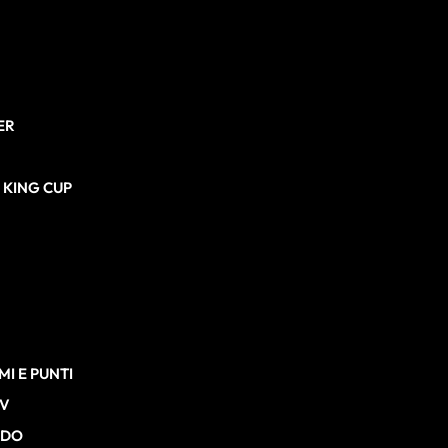
ER
N KING CUP
I E PUNTI
TV
RDO