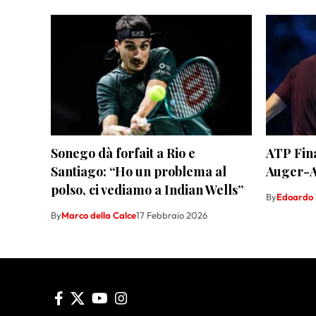
Sonego dà forfait a Rio e
ATP Fina
Santiago: “Ho un problema al
Auger-Al
polso, ci vediamo a Indian Wells”
By
Edoardo 
By
Marco della Calce
17 Febbraio 2026