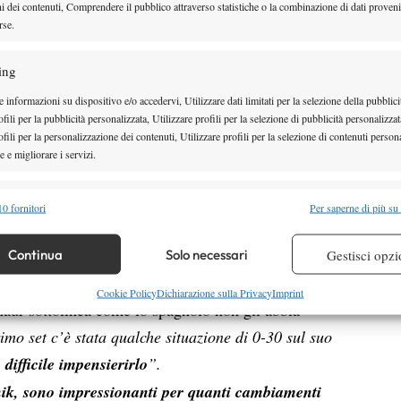
ni dei contenuti, Comprendere il pubblico attraverso statistiche o la combinazione di dati proveni
risultati non arrivano,
o il
rse.
tabellino non riflette i tuoi sforzi,
ing
ti senti piuttosto sgonfiato
”.
Al
 informazioni su dispositivo e/o accedervi, Utilizzare dati limitati per la selezione della pubblici
Sydney riconosce la costanza mantenuta nelle ultime
fili per la pubblicità personalizzata, Utilizzare profili per la selezione di pubblicità personalizzat
Ho perso contro Nadal, Djokovic, due volte contro
fili per la personalizzazione dei contenuti, Utilizzare profili per la selezione di contenuti persona
 e migliorare i servizi.
 metterla in quest’ottica”.
alità
Semp
0 fornitori
Per saperne di più su
ende particolarmente difficile affrontare Carlos
 combinare dati provenienti da altre fonti di dati, Collegare diversi dispositivi,
re i dispositivi in base alle informazioni trasmesse automaticamente.
ioni notturne è impressionante: genera
una forza
Continua
Solo necessari
Gestisci opzi
errori non forzati praticamente scompaiono”.
re la sicurezza, prevenire e rilevare frodi, correggere errori,
Cookie Policy
Dichiarazione sulla Privacy
Imprint
naur sottolinea come lo spagnolo non gli abbia
 e presentare pubblicità e contenuto, Salvare e comunicare le
Semp
imo set c’è stata qualche situazione di 0-30 sul suo
sulla privacy.
 difficile impensierirlo
”.
ik, sono impressionanti per quanti cambiamenti