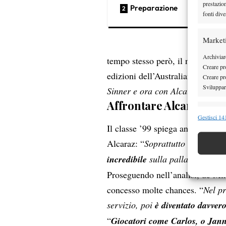
prestazio
Preparazione
fonti dive
Market
Archiviare
tempo stesso però, il nativo di 
Creare pro
edizioni dell’Australian Open: “
Creare pro
Sviluppare
Sinner e ora con Alcaraz. Meglio
Affrontare Alcaraz
Funzion
Gestisci 141
Il classe ’99 spiega anche cosa r
Abbinare e
Identifica
Alcaraz: “
Soprattutto in condiz
incredibile
sulla palla e i suoi 
Garanti
Proseguendo nell’analisi, de Mi
Erogare
concesso molte chances. “
Nel pr
scelte 
servizio, poi
è diventato davvero
“
Giocatori come Carlos, o Jann