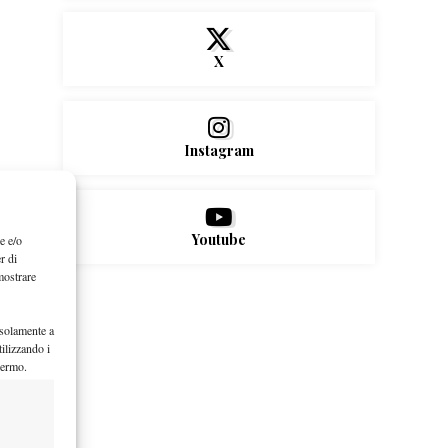
X
Instagram
Youtube
e e/o
r di
mostrare
 solamente a
ilizzando i
hermo.