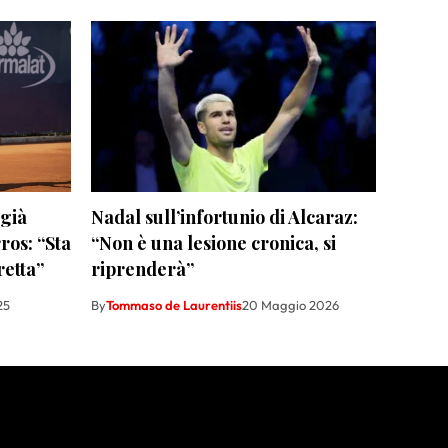
 già
Nadal sull’infortunio di Alcaraz:
ros: “Sta
“Non è una lesione cronica, si
retta”
riprenderà”
25
By
Tommaso de Laurentiis
20 Maggio 2026