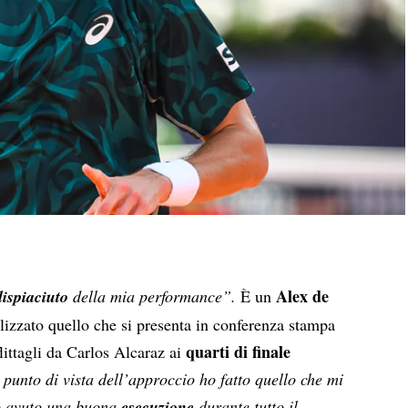
Alex de
dispiaciuto
della mia performance”.
È un
izzato quello che si presenta in conferenza stampa
quarti di finale
littagli da Carlos Alcaraz ai
 punto di vista dell’approccio ho fatto quello che mi
ho avuto una buona
esecuzione
durante tutto il