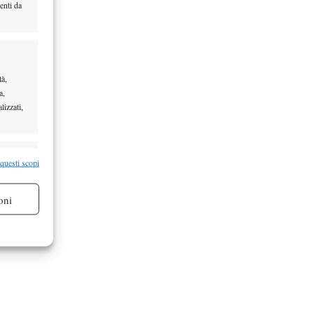
enti da
tà,
a,
lizzati,
re attivo
 questi scopi
oni
re attivo