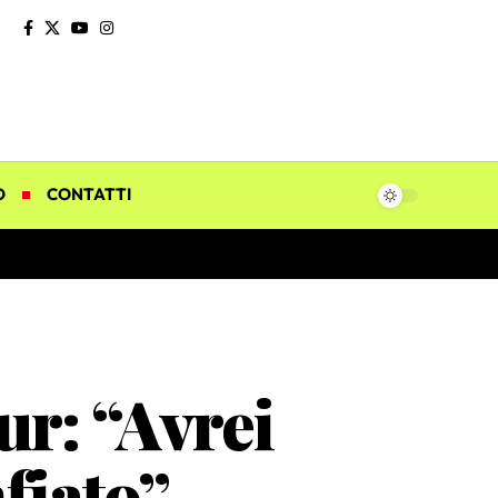
O
CONTATTI
r: “Avrei
nfiato”