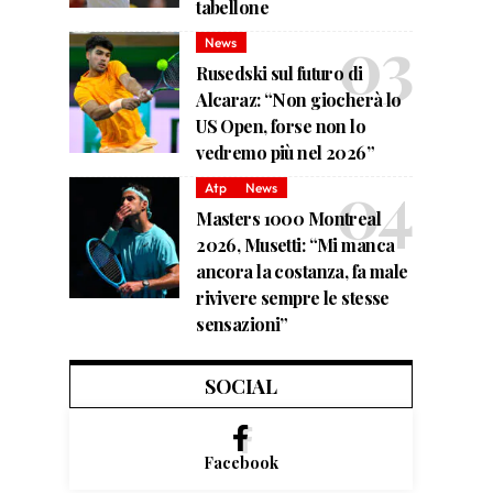
tabellone
News
Rusedski sul futuro di
Alcaraz: “Non giocherà lo
US Open, forse non lo
vedremo più nel 2026”
Atp
News
Masters 1000 Montreal
2026, Musetti: “Mi manca
ancora la costanza, fa male
rivivere sempre le stesse
sensazioni”
SOCIAL
Facebook