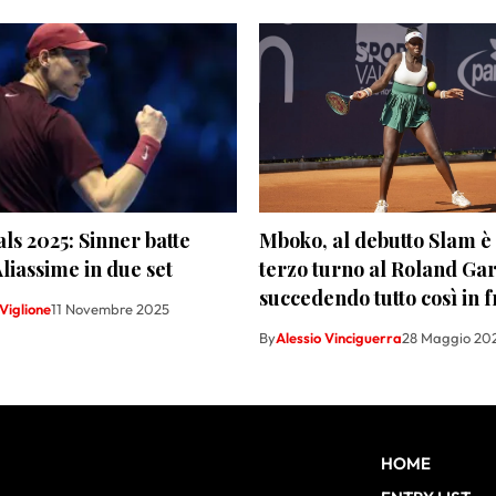
ls 2025: Sinner batte
Mboko, al debutto Slam è
iassime in due set
terzo turno al Roland Gar
succedendo tutto così in f
Viglione
11 Novembre 2025
By
Alessio Vinciguerra
28 Maggio 20
HOME