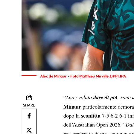
Alex de Minaur - Foto Matthieu Mirville:DPPI:IPA
“
Avrei voluto
dare di più
, sono
SHARE
Minaur
particolarmente demoral
sconfitta
dopo la
7-5 6-2 6-1 inf
dell’Australian Open 2026. “
Dal
ero prefissato di fare, ma non 