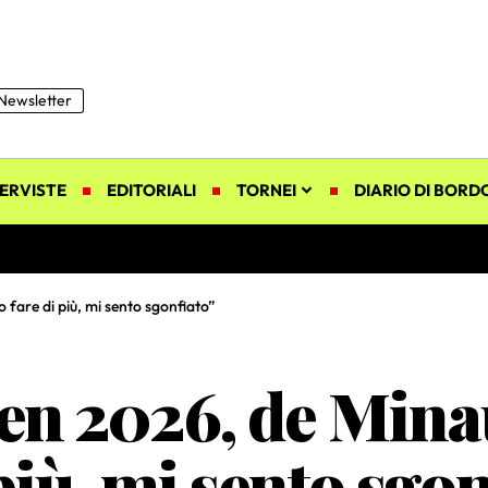
Newsletter
ERVISTE
EDITORIALI
TORNEI
DIARIO DI BORD
 fare di più, mi sento sgonfiato”
en 2026, de Minau
più, mi sento sgo