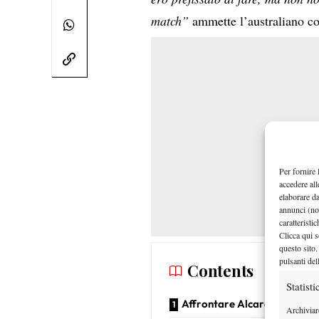
match”
ammette l’australiano c
Per fornire 
accedere all
elaborare d
annunci (no
caratteristi
Clicca qui s
questo sito.
pulsanti del
Contents
Statisti
Affrontare Alcaraz
Archiviar