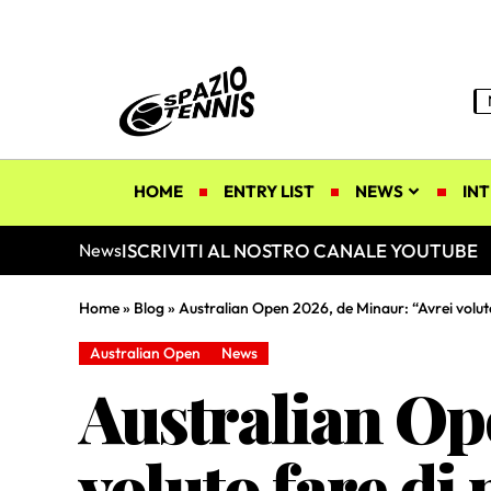
HOME
ENTRY LIST
NEWS
INT
ISCRIVITI AL NOSTRO CANALE YOUTUBE
News
Home
»
Blog
»
Australian Open 2026, de Minaur: “Avrei voluto
Australian Open
News
Australian Op
voluto fare di 