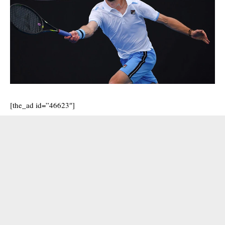
[the_ad id=”46623″]