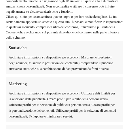
comportamento durante la navigazione o gli ID univoci su questo sito e di mostrare
annunci (non) personalizzati. Non acconsentire o ritirare il consenso può influire
negativamente su alcune caratteristiche e funzioni.
TAGGED:
Andreas Seppi
Clicca qui sotto per acconsentire a quanto sopra o per fare scelte dettagliate. Le tue
scelte saranno applicate solamente a questo sito. È possibile modificare le impostazioni
in qualsiasi momento, compreso il ritiro del consenso, utilizzando i pulsanti della
Cookie Policy o cliccando sul pulsante di gestione del consenso nella parte inferiore
dello schermo.
Statistiche
Nessun commento
Archiviare informazioni su dispositivo e/o accedervi, Misurare le prestazioni
Devi essere
connesso
per inviare un commento.
degli annunci, Misurare le prestazioni dei contenuti, Comprendere il pubblico
attraverso statistiche o la combinazione di dati provenienti da fonti diverse.
Marketing
DI TENDENZA
News
Wta
Archiviare informazioni su dispositivo e/o accedervi, Utilizzare dati limitati per
la selezione della pubblicità, Creare profili per la pubblicità personalizzata,
WTA 1000 Toronto 2026, Alexandrova
Utilizzare profili per la selezione di pubblicità personalizzata, Creare profili per
elimina Sabalenka: sfiderà Svitolina ai quarti
la personalizzazione dei contenuti, Utilizzare profili per la selezione di contenuti
personalizzati, Sviluppare e migliorare i servizi.
News
Wta