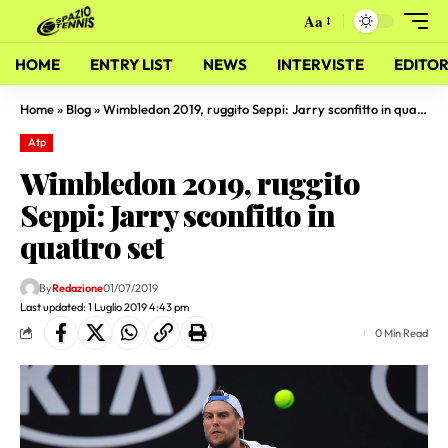
Aa
HOME
ENTRY LIST
NEWS
INTERVISTE
EDITOR
Home
»
Blog
»
Wimbledon 2019, ruggito Seppi: Jarry sconfitto in quattro set
Atp
Wimbledon 2019, ruggito
Seppi: Jarry sconfitto in
quattro set
By
Redazione
01/07/2019
Last updated: 1 Luglio 2019 4:43 pm
0 Min Read