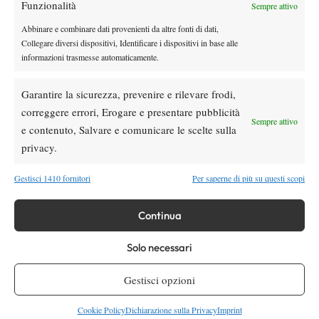
Pegula ko a Toronto: Shnaider vola ai quarti
Funzionalità
Sempre attivo
Abbinare e combinare dati provenienti da altre fonti di dati,
Collegare diversi dispositivi, Identificare i dispositivi in base alle
informazioni trasmesse automaticamente.
Atp
News
Pioggia a Montreal: Nakashima-
Rinderknech interrotta, slittano anche
Garantire la sicurezza, prevenire e rilevare frodi,
Jodar-Lehecka e Fils-Norrie
correggere errori, Erogare e presentare pubblicità
Sempre attivo
e contenuto, Salvare e comunicare le scelte sulla
Atp
News
privacy.
Masters 1000 Montreal 2026: Darderi
ottiene il secondo quarto di finale 1000
consecutivo
Gestisci 1410 fornitori
Per saperne di più su questi scopi
Continua
SOCIAL
Solo necessari
Facebook
Gestisci opzioni
Cookie Policy
Dichiarazione sulla Privacy
Imprint
X