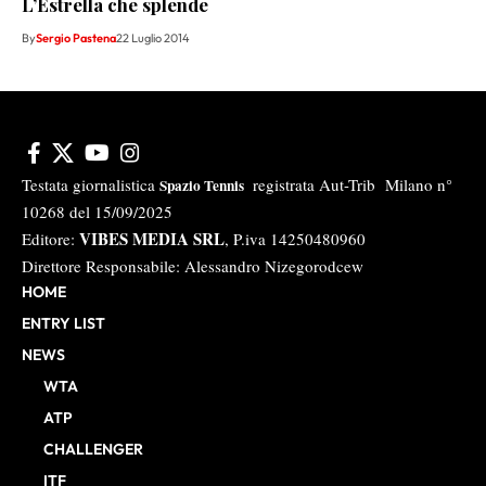
L’Estrella che splende
By
Sergio Pastena
22 Luglio 2014
Testata giornalistica
registrata Aut-Trib Milano n°
Spazio Tennis
10268 del 15/09/2025
VIBES MEDIA SRL
Editore:
, P.iva 14250480960
Direttore Responsabile: Alessandro Nizegorodcew
HOME
ENTRY LIST
NEWS
WTA
ATP
CHALLENGER
ITF