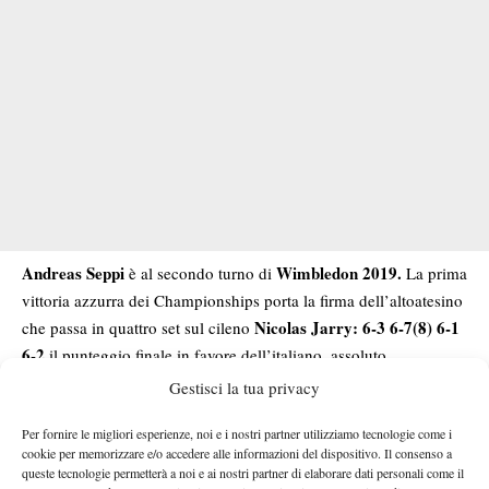
Andreas Seppi
Wimbledon 2019.
è al secondo turno di
La prima
vittoria azzurra dei Championships porta la firma dell’altoatesino
Nicolas Jarry: 6-3 6-7(8) 6-1
che passa in quattro set sul cileno
6-2
il punteggio finale in favore dell’italiano, assoluto
dominatore della terza e quarta frazione dopo aver ceduto sul fil
Gestisci la tua privacy
di lana il secondo set in un tiratissimo tie-break.
Per fornire le migliori esperienze, noi e i nostri partner utilizziamo tecnologie come i
LA CRONACA COMPLETA
cookie per memorizzare e/o accedere alle informazioni del dispositivo. Il consenso a
queste tecnologie permetterà a noi e ai nostri partner di elaborare dati personali come il