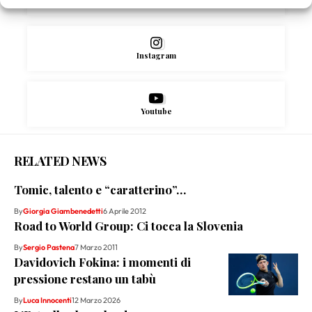
Instagram
Youtube
RELATED NEWS
Tomic, talento e “caratterino”…
By
Giorgia Giambenedetti
6 Aprile 2012
Road to World Group: Ci tocca la Slovenia
By
Sergio Pastena
7 Marzo 2011
Davidovich Fokina: i momenti di
pressione restano un tabù
By
Luca Innocenti
12 Marzo 2026