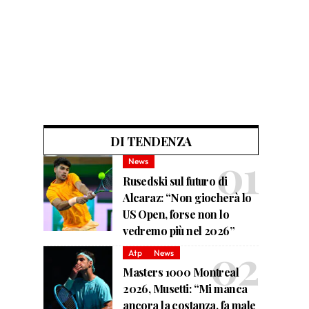
DI TENDENZA
News
Rusedski sul futuro di
Alcaraz: “Non giocherà lo
US Open, forse non lo
vedremo più nel 2026”
Atp
News
Masters 1000 Montreal
2026, Musetti: “Mi manca
ancora la costanza, fa male