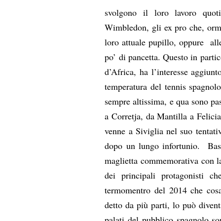
svolgono il loro lavoro quot
Wimbledon, gli ex pro che, ormai
loro attuale pupillo, oppure all
po’ di pancetta. Questo in parti
d’Africa, ha l’interesse aggiun
temperatura del tennis spagnolo
sempre altissima, e qua sono pas
a Corretja, da Mantilla a Felic
venne a Siviglia nel suo tentati
dopo un lungo infortunio. Bast
maglietta commemorativa con la 
dei principali protagonisti c
termomentro del 2014 che cosa
detto da più parti, lo può diven
palati del pubblico spagnolo so