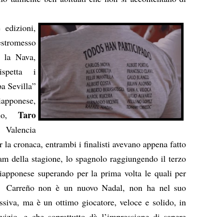
 edizioni,
stromesso
 la Nava,
spetta i
pa Sevilla”
iapponese,
Taro
olo,
Valencia
 la cronaca, entrambi i finalisti avevano appena fatto
am della stagione, lo spagnolo raggiungendo il terzo
giapponese superando per la prima volta le quali per
. Carreño non è un nuovo Nadal, non ha nel suo
ssiva, ma è un ottimo giocatore, veloce e solido, in
ervizio, e che soprattutto dà l’impressione di sapere