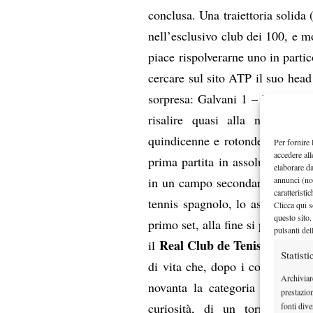
conclusa. Una traiettoria solida 
nell’esclusivo club dei 100, e mo
piace rispolverarne uno in partic
cercare sul sito ATP il suo hea
sorpresa: Galvani 1 – Nadal 0. 
risalire quasi alla notte de
quindicenne e rotondetto debutt
Per fornire 
accedere all
prima partita in assoluto a live
elaborare d
annunci (no
in un campo secondario gremito 
caratteristi
tennis spagnolo, lo aspettava il
Clicca qui s
questo sito.
primo set, alla fine si portava a
pulsanti del
Real Club de Tenis Betis di S
il
Statisti
di vita che, dopo i corrisponden
Archiviar
novanta la categoria Challenge
prestazio
curiosità, di un torneo gioca
fonti dive