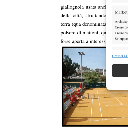
giallognola usata anche nella M
Market
della città, sfruttando un’abbo
Archiviare
terra (qua denominata
albéro
), 
Creare pro
polvere di mattoni, quindi più 
Creare pro
Sviluppare
forse aperta a interessanti soluzi
Funzion
Gestisci 141
Abbinare e
Identifica
Garanti
Erogare
scelte 