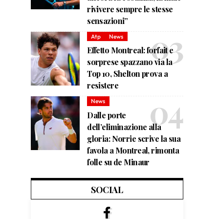
rivivere sempre le stesse
sensazioni”
Atp
News
Effetto Montreal: forfait e
sorprese spazzano via la
Top 10, Shelton prova a
resistere
News
Dalle porte
dell’eliminazione alla
gloria: Norrie scrive la sua
favola a Montreal, rimonta
folle su de Minaur
SOCIAL