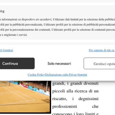
aestranza (la
Plaza de Toros
) e nei parchi e giardini
ing
ndante materia prima ricavata dalle cave locali. Una
 informazioni su dispositivo e/o accedervi, Utilizzare dati limitati per la selezione della pubblici
con una grana più grossolana e più dura della classica
fili per la pubblicità personalizzata, Utilizzare profili per la selezione di pubblicità personalizzat
rapida e scivolosa, in sostanza meno confortevole, ma
fili per la personalizzazione dei contenuti, Utilizzare profili per la selezione di contenuti persona
 e migliorare i servizi.
oni di gioco “ibride” fra lento e veloce.
I tornei di questa
alità
Semp
0 fornitori
Per saperne di più su
categoria sono, per chi
 combinare dati provenienti da altre fonti di dati, Collegare diversi dispositivi,
ama il tennis,
re i dispositivi in base alle informazioni trasmesse automaticamente.
Continua
Solo necessari
Gestisci opzi
appassionanti. Trovi i
piccoli che diventeranno
re la sicurezza, prevenire e rilevare frodi, correggere errori,
Cookie Policy
Dichiarazione sulla Privacy
Imprint
 e presentare pubblicità e contenuto, Salvare e comunicare le
Semp
grandi, i grandi divenuti
sulla privacy.
piccoli alla ricerca di un
riscatto, i degnissimi
professionisti che
conoscono i loro limiti e