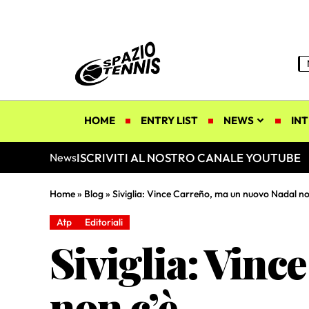
HOME
ENTRY LIST
NEWS
INT
ISCRIVITI AL NOSTRO CANALE YOUTUBE
News
Home
»
Blog
»
Siviglia: Vince Carreño, ma un nuovo Nadal no
Atp
Editoriali
Siviglia: Vin
non c’è