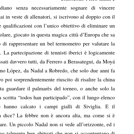
idiano senza necessariamente sognare di vincere
 in veste di allenatori, si iscrivono al doppio con il
e qualificazioni con l’unico obiettivo di eliminare un
colare, giocato in questa magica città d’Europa che sa
to di rappresentare un bel termometro per valutare la
. La partecipazione di tennisti iberici è logicamente
sati davvero tutti, da Ferrero a Berasategui, da Moyá
iano López, da Nadal a Robredo, che solo due anni fa
vo poi sorprendentemente riuscito di risalire la china
a guardare il palmarès del torneo, o anche solo la
scritta “todos han participado”, con il lungo elenco
he hanno calcato i campi gialli di Siviglia. E il
 dice? La febbre non è ancora alta, ma come si è
tare. Un piccolo Nadal non si vede all’orizzonte, ed i
no talmente ben abituati che non si accontentano di