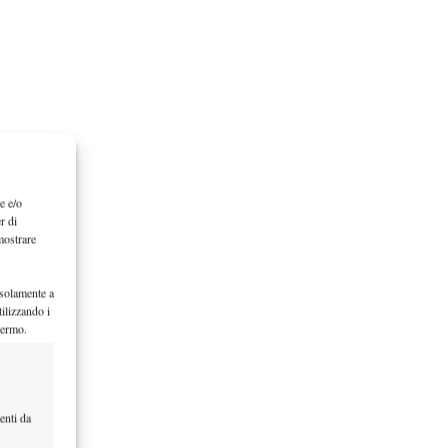
e e/o
r di
mostrare
 solamente a
ilizzando i
hermo.
enti da