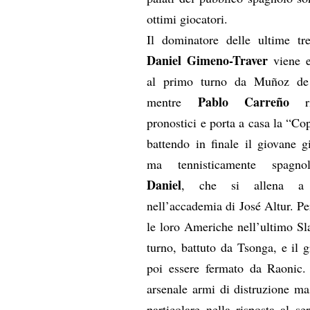
ottimi giocatori.
Il dominatore delle ultime tre
Daniel Gimeno-Traver
viene e
al primo turno da Muñoz de
Pablo Carreño
mentre
ri
pronostici e porta a casa la “Co
battendo in finale il giovane g
ma tennisticamente spagn
Daniel
, che si allena a 
nell’accademia di José Altur. Per
le loro Americhe nell’ultimo Sl
turno, battuto da Tsonga, e il 
poi essere fermato da Raonic
arsenale armi di distruzione ma
particolare nella risposta al s