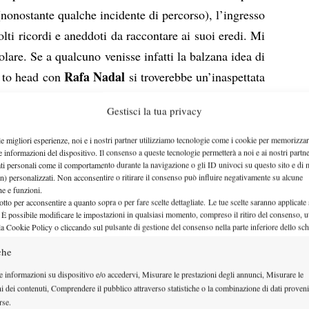
(nonostante qualche incidente di percorso), l’ingresso
lti ricordi e aneddoti da raccontare ai suoi eredi. Mi
olare. Se a qualcuno venisse infatti la balzana idea di
Rafa Nadal
d to head con
si troverebbe un’inaspettata
Come scusa?!? Sì, sì, proprio così, anche se bisogna
Gestisci la tua privacy
i tempi, concretamente al 2001, quando un Rafa
ava in un torneo Challenger, dove aveva vinto la sua
le migliori esperienze, noi e i nostri partner utilizziamo tecnologie come i cookie per memorizzar
e informazioni del dispositivo. Il consenso a queste tecnologie permetterà a noi e ai nostri partne
llo internazionale, approdando al secondo turno. Qui,
ati personali come il comportamento durante la navigazione o gli ID univoci su questo sito e di 
n) personalizzati. Non acconsentire o ritirare il consenso può influire negativamente su alcune
di curiosi accorsi per vedere il nuovo fenomeno del
che e funzioni.
 nostro ben più scafato tennista che, pur perdendo il
otto per acconsentire a quanto sopra o per fare scelte dettagliate. Le tue scelte saranno applicate
 È possibile modificare le impostazioni in qualsiasi momento, compreso il ritiro del consenso, ut
 casa partita e torneo. Lo scenario di questo debutto fu
la Cookie Policy o cliccando sul pulsante di gestione del consenso nella parte inferiore dello sc
iviglia
, sede di uno storico torneo con mezzo secolo
che
ti cambi di livello, ha raggiunto a partire dagli anni
e informazioni su dispositivo e/o accedervi, Misurare le prestazioni degli annunci, Misurare le
r. Si tratta, sempre per rimanere nell’ambito delle
ni dei contenuti, Comprendere il pubblico attraverso statistiche o la combinazione di dati proveni
to su una superficie particolare, la stessa terra
rse.