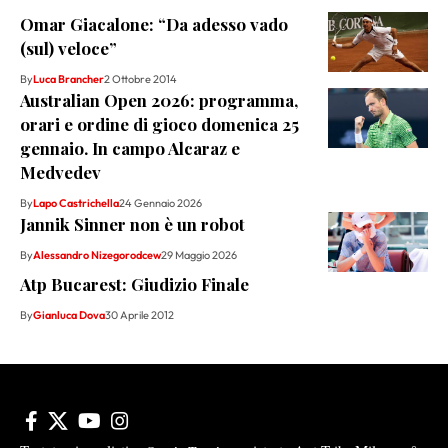
Omar Giacalone: “Da adesso vado
(sul) veloce”
By
Luca Brancher
2 Ottobre 2014
Australian Open 2026: programma,
orari e ordine di gioco domenica 25
gennaio. In campo Alcaraz e
Medvedev
By
Lapo Castrichella
24 Gennaio 2026
Jannik Sinner non è un robot
By
Alessandro Nizegorodcew
29 Maggio 2026
Atp Bucarest: Giudizio Finale
By
Gianluca Dova
30 Aprile 2012