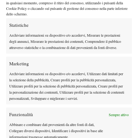
Non servono urlacci o quei ripetitivi “vamos” ormai abusati sui
in qualsiasi momento, compreso il ritiro del consenso, utilizzando i pulsanti della
campi anche da chi non è ispanico… serviva la capacità di
Cookie Policy o cliccando sul pulsante di gestione del consenso nella parte inferiore
dello schermo.
entrare deciso nel campo, la forza di togliere il tempo del gioco e
quindi un metro di campo ad un Roger stranamente difensivo e
Statistiche
incerto.
Archiviare informazioni su dispositivo e/o accedervi, Misurare le prestazioni
Poi ovviamente Roger è Roger, con un cilindro infinitamente
degli annunci, Misurare le prestazioni dei contenuti, Comprendere il pubblico
ricco di magie e trucchi per far girare ogni partita contro ogni
attraverso statistiche o la combinazione di dati provenienti da fonti diverse.
avversario, quando è sostenuto da un minimo di condizione
fisica. Lo dimostra come sul 4 pari al primo, servizio Federer e 0-
Marketing
30, lo svizzero abbia inanellato una serie di servizi micidiali e
Archiviare informazioni su dispositivo e/o accedervi, Utilizzare dati limitati per
poi risposte molto profonde, chiudendo il set con un parziale
la selezione della pubblicità, Creare profili per la pubblicità personalizzata,
sontuoso a suo favore. Il servizio ha sostenuto quindi Roger per
Utilizzare profili per la selezione di pubblicità personalizzata, Creare profili per
la personalizzazione dei contenuti, Utilizzare profili per la selezione di contenuti
il resto della partita, e non c’è stato più niente da fare per
personalizzati, Sviluppare e migliorare i servizi.
Andreas.
Peccato, davvero un peccato non aver saputo cogliere
Funzionalità
Sempre attivo
quest’occasione. Non credo che Seppi abbia tremato. E’ un
ragazzo sereno e maturo, e sa come si vincono grandi match
Abbinare e combinare dati provenienti da altre fonti di dati,
Collegare diversi dispositivi, Identificare i dispositivi in base alle
contro i grandi giocatori. Non dimentichiamo che in carriera
informazioni trasmesse automaticamente.