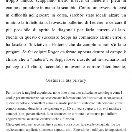
troppo timido, scappando dietro invece di mettere i piedi in
campo e prendere in mano lo scambio. Contro un avversario così
in difficoltà nel giocare in corsa, sarebbe stato ideale alzare un
minimo la traiettoria sul rovescio ballerino di Federer, e cercare il
più possibile di aprire le diagonali per farlo correre di lato.
Niente di questo è successo: Seppi ha commesso alcuni errori e
ha lasciato l’iniziativa a Federer, che da campione non s’è fatto
pregare. Se fai colpire Roger da fermo appena dentro al campo è
chiaro che ti “materà”; se Seppi fosse riuscito ad invischiarlo nel
palleggio di ritmo, facendolo muovere e correre lateralmente,
l’impresa oggi sarebbe stata possibile. Non abbiamo una
Gestisci la tua privacy
controprova, ma in 10 sfide tra i due mai avevo davvero avvertito
una sensazione simile, anche nelle rare occasioni in cui è riuscito
Per fornire le migliori esperienze, noi e i nostri partner utilizziamo tecnologie come i
a strappare un set al Re.
cookie per memorizzare e/o accedere alle informazioni del dispositivo. Il consenso a
Il passo che è mancato oggi a Seppi per compiere l’impresa è
queste tecnologie permetterà a noi e ai nostri partner di elaborare dati personali come il
comportamento durante la navigazione o gli ID univoci su questo sito e di mostrare
stato sul piano dell’aggressività. Un avversario così traballante e
annunci (non) personalizzati. Non acconsentire o ritirare il consenso può influire
insicuro all’avvio era da “azzannare sportivamente”, era
negativamente su alcune caratteristiche e funzioni.
Clicca qui sotto per acconsentire a quanto sopra o per fare scelte dettagliate. Le tue
indispensabile fargli avvertire una presenza in campo diversa.
scelte saranno applicate solamente a questo sito. È possibile modificare le impostazioni