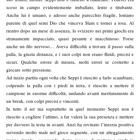
sceso in campo evidentemente imballato, lento e titubante.
Anche lui è umano, e adesso anche parecchio fragile, lontano
parente di quel semi Dio che vinceva Slam e tornei a iosa. Al
rientro dopo un mese di assenza, lo svizzero nei primi giochi era
stranamente impacciato, quasi pesante e macchinoso. Forse
anche un filo nervoso… Aveva difficoltà a trovare il passo sulla
palla, la giusta distanza, e i suoi colpi non erano fluidi, precisi e
sicuri. Qualche errore di misura, molti errori se costretto a
giocare sotto pressione.
Ad inizio partita ogni volta che Seppi è riuscito a farlo scambiare,
colpendo la palla con i piedi in terra, è riuscito a mettere il
campione in enorme difficoltà, andando avanti meritatamente di
un break, con colpi precisi e vincenti.
In tutto il set ma soprattutto in quel momento Seppi non è
riuscito a cogliere l’attimo, a far valere la sua presenza e mettere
per davvero la testa in avanti. Anzi ha rovinato l’inerzia positiva
servendo molto male nel gioco seguente, con un atteggiamento