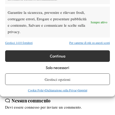
Andy ha battuto gente come Nadal, Murray, Berdych e altri big,
quindi non si può affermare che non abbia l’animo per l’impresa.
Garantire la sicurezza, prevenire e rilevare frodi,
Credo non sia riuscito a spingere al massimo proprio nel
correggere errori, Erogare e presentare pubblicità
momento in cui c’era bisogno di dare l’accelerata violenta, lo
Sempre attivo
e contenuto, Salvare e comunicare le scelte sulla
strappo come fa lo scalatore sulla salita più dura. Proprio lo
privacy.
scatto che a volte ti regala l’impresa immortale.
Gestisci 1410 fornitori
Per saperne di più su questi scopi
Continua
TAGGED:
Andreas Seppi
Masters 1000 Shanghai
Roger Federer
Shanghai
Solo necessari
Gestisci opzioni
Cookie Policy
Dichiarazione sulla Privacy
Imprint
Nessun commento
Devi essere
connesso
per inviare un commento.