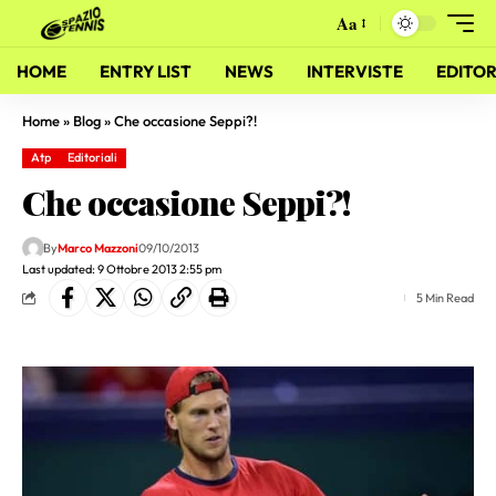
Aa
HOME
ENTRY LIST
NEWS
INTERVISTE
EDITOR
Home
»
Blog
»
Che occasione Seppi?!
Atp
Editoriali
Che occasione Seppi?!
By
Marco Mazzoni
09/10/2013
Last updated: 9 Ottobre 2013 2:55 pm
5 Min Read