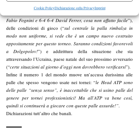
(“
Dolgopolov ha un gioco particolare, disordinato e per questo
Cookie Policy
Dichiarazione sulla Privacy
Imprint
imprevedibile, ha battuto 6-1 6-1 un giocatore in forma come
Fabio Fognini e 6-4 6-4 David Ferrer, cosa non affatto facile
”),
delle condizioni di gioco (“
sul centrale la palla rimbalza in
modo non uniforme, si vede che è un campo nuovo costruito
appositamente per questo torneo. Saranno condizioni favorevoli
a Dolgopolov!
”) e addirittura della situazione che sta
attraversando l’Ucraina, paese natale del suo prossimo avversario
(“
certe situazioni al giorno d’oggi non dovrebbero verificarsi
”).
Infine il numero 1 del mondo muove un’accusa durissima alle
palle che spesso vengono usate nei tornei: “
le Head ATP sono
delle palle “senza senso”, è inaccettabile che si usino palle del
genere per tornei professionistici! Ma all’ATP va bene così,
quindi si continuerà a giocare con queste palle assurde!”
.
Dichiarazioni tutt’altro che banali.