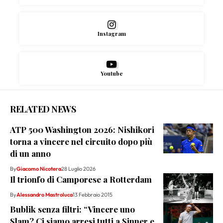
Instagram
Youtube
RELATED NEWS
ATP 500 Washington 2026: Nishikori
torna a vincere nel circuito dopo più
di un anno
By
Giacomo Nicotera
28 Luglio 2026
Il trionfo di Camporese a Rotterdam
By
Alessandro Mastroluca
13 Febbraio 2015
Bublik senza filtri: “Vincere uno
Slam? Ci siamo arresi tutti a Sinner e