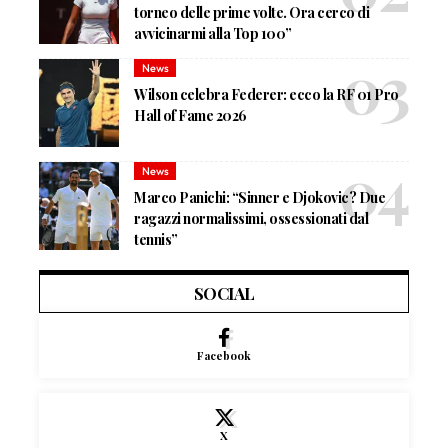
torneo delle prime volte. Ora cerco di
avvicinarmi alla Top 100”
News
Wilson celebra Federer: ecco la RF 01 Pro
Hall of Fame 2026
News
Marco Panichi: “Sinner e Djokovic? Due
ragazzi normalissimi, ossessionati dal
tennis”
SOCIAL
Facebook
X