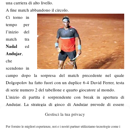
una carriera di alto livello.
A fine match abbandono il circolo.
Ci torno in
tempo per
l’inizio del
match tra
Nadal
ed
Andujar
,
che
scendono in
campo dopo la sorpresa del match precedente nel quale
Dolgopolov ha fatto fuori con un duplice 6-4 David Ferrer, testa
di serie numero 2 del tabellone e quarto giocatore al mondo.
L’inizio di partita è sorprendente con break in apertura di
Andujar. La strategia di gioco di Andujar prevede di essere
aggressivo in risposta cercando di rispondere con i piedi dentro
Gestisci la tua privacy
al campo anche sulla prima del numero 1 del mondo e trovando
spesso il vincente direttamente in risposta sulla seconda.
Per fornire le migliori esperienze, noi e i nostri partner utilizziamo tecnologie come i