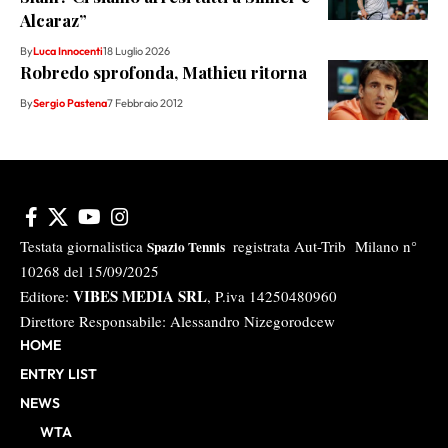
Alcaraz”
By
Luca Innocenti
18 Luglio 2026
Robredo sprofonda, Mathieu ritorna
By
Sergio Pastena
7 Febbraio 2012
Testata giornalistica
registrata Aut-Trib Milano n°
Spazio Tennis
10268 del 15/09/2025
VIBES MEDIA SRL
Editore:
, P.iva 14250480960
Direttore Responsabile: Alessandro Nizegorodcew
HOME
ENTRY LIST
NEWS
WTA