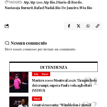
TAGGED:
Atp
Atp 500
Atp Rio
Diario di Bordo
Nastassja Burnett
Rafael Nadal
Rio De Janeiro
Wta Rio
Nessun commento
Devi essere
connesso
per inviare un commento.
DI TENDENZA
Atp
News
Masters 1000 Montreal 2026: Tien più forte
dei crampi, supera Paul e vola agli ottavi
(VIDEO)
News
Grant si racconta: “Wimbledon è stato il