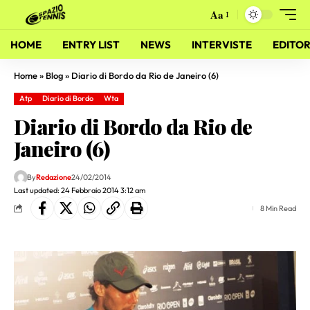
Aa
HOME
ENTRY LIST
NEWS
INTERVISTE
EDITOR
Home
»
Blog
»
Diario di Bordo da Rio de Janeiro (6)
Atp
Diario di Bordo
Wta
Diario di Bordo da Rio de
Janeiro (6)
By
Redazione
24/02/2014
Last updated: 24 Febbraio 2014 3:12 am
8 Min Read