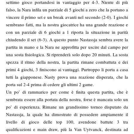
settimo gioco portandosi in vantaggio per 4-3. Niente di più
falso, la Nara infila un parziale di 5 giochi a zero che la portano a
vincere il primo set e un break avanti nel secondo (2-0). I giochi
sembrano fatti, ma la nostra giocatrice ha una grande reazione e
con un parziale di 6 giochi a 1 riporta la situazione in parità
chiudendo il set (6-3). A questo punto Nastassja sembra avere la
partita in mano e la Nara ne approfitta per uscire dal campo per
una sosta fisiologica. Si riprenderà solo dopo 20 minuti. La sosta
spezza il ritmo della nostra, la partita rimane combattuta e dei
primi 4 giochi, 3 finiscono ai vantaggi. Purtroppo li porta a casa
tutti la giapponese. Nasty prova una reazione disperata, che la
porta sul 2-4 prima di cedere gli ultimi 2 game.
Un po’ di rammarico per come è finita questa partita, che è
sembrata essere alla portata della nostra, forse è mancata solo un
po’ di esperienza. Rimane un grandissimo torneo disputato da
Nastassja, la quale ha dimostrato di possedere ampiamente il
livello di gioco delle top 100, avendone battute 3 tra
qualificazioni e main draw, più la Van Uytvanck, destinata ad