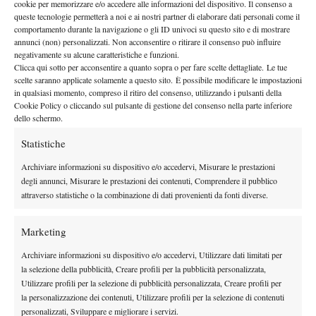
cookie per memorizzare e/o accedere alle informazioni del dispositivo. Il consenso a
Nadal non riesce a trovare il ritmo, mentre Andujar è sempre più
queste tecnologie permetterà a noi e ai nostri partner di elaborare dati personali come il
aggressivo e poco falloso. Sul 4-2 arriva un altro break per il
comportamento durante la navigazione o gli ID univoci su questo sito e di mostrare
annunci (non) personalizzati. Non acconsentire o ritirare il consenso può influire
numero 40 del mondo, il quale si aggiudica il primo set col
negativamente su alcune caratteristiche e funzioni.
punteggio di 6-2.
Clicca qui sotto per acconsentire a quanto sopra o per fare scelte dettagliate. Le tue
Si vede che Nadal non è in giornata, ma nonostante ciò dimostra
scelte saranno applicate solamente a questo sito. È possibile modificare le impostazioni
in qualsiasi momento, compreso il ritiro del consenso, utilizzando i pulsanti della
una grande umiltà ed entra in lotta col connazionale. Nel
Cookie Policy o cliccando sul pulsante di gestione del consenso nella parte inferiore
secondo set deve annullare due palle break pericolosissime prima
dello schermo.
di piazzare il break che risulterà decisivo per il set (6-3). Il terzo
Statistiche
set è una vera e propria battaglia, Andujar è sempre brillante
mentre Nadal si aggrappa con tutte le forze alla partita per non
Archiviare informazioni su dispositivo e/o accedervi, Misurare le prestazioni
degli annunci, Misurare le prestazioni dei contenuti, Comprendere il pubblico
farla sfuggire. Ogni game di servizio del numero 1 è una lotta
attraverso statistiche o la combinazione di dati provenienti da fonti diverse.
mentre i game di servizio di Andujar filano via lisci.
Senza break si arriva sul 3-3 con Nadal che ha dovuto annullare
Marketing
4 palle break. Il settimo game, storicamente decisivo, vede il
maiorchino procurarsi una palla break, che puntualmente sfrutta.
Archiviare informazioni su dispositivo e/o accedervi, Utilizzare dati limitati per
la selezione della pubblicità, Creare profili per la pubblicità personalizzata,
La partita sembra finita, ma non è così, Andujar continua con la
Utilizzare profili per la selezione di pubblicità personalizzata, Creare profili per
sua tattica aggressiva e opera il controbreak, tutto da rifare.
la personalizzazione dei contenuti, Utilizzare profili per la selezione di contenuti
La battaglia continua, senza però che nessuno riesca a togliere il
personalizzati, Sviluppare e migliorare i servizi.