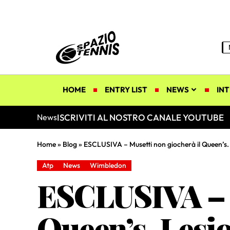
HOME
ENTRY LIST
NEWS
INT
ISCRIVITI AL NOSTRO CANALE YOUTUBE
News
Home
»
Blog
»
ESCLUSIVA – Musetti non giocherà il Queen’s.
Atp
News
Wimbledon
ESCLUSIVA – M
Queen’s. Lesi