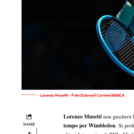
Lorenzo Musetti - Foto Dubreuil Corinne/ABACA
Lorenzo Musetti
non giocherà l
tempo per Wimbledon
SHARE
. Si pro