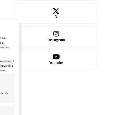
X
e e/o
Instagram
r di
mostrare
 solamente a
Youtube
ilizzando i
hermo.
enti da