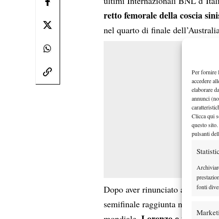
ultimi Internazionali BNL d’Ita
retto femorale della coscia sini
nel quarto di finale dell’Austra
Per fornire 
accedere all
elaborare d
annunci (no
caratteristi
Clicca qui s
questo sito.
pulsanti del
Statisti
Archiviar
prestazio
fonti dive
Dopo aver rinunciato al Roland G
semifinale raggiunta nel 2025, M
Market
Lorenzo e il suo tea
mondiale.