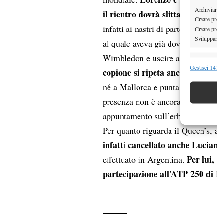
Archiviare
il rientro dovrà slittare ancor
Creare pro
infatti ai nastri di partenza del 
Creare pro
Sviluppare
al quale aveva già dovuto rinunci
Wimbledon e uscire all’esordio 
Funzion
Gestisci 141
copione si ripeta anche quest’
Abbinare e
né a Mallorca e punta direttame
Identifica
presenza non è ancora certa. In 
Garanti
appuntamento sull’erba in quest
Erogare
Per quanto riguarda il Queen’s, 
scelte 
infatti cancellato anche Lucia
Per lui
effettuato in Argentina.
partecipazione all’ATP 250 di