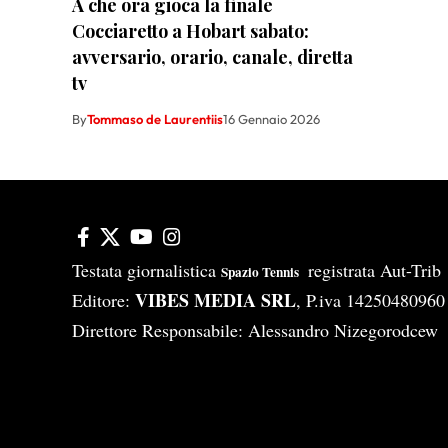
A che ora gioca la finale
Cocciaretto a Hobart sabato:
avversario, orario, canale, diretta
tv
By
Tommaso de Laurentiis
16 Gennaio 2026
Testata giornalistica
registrata Aut-Tri
Spazio Tennis
VIBES MEDIA SRL
Editore:
, P.iva 14250480960
Direttore Responsabile: Alessandro Nizegorodcew