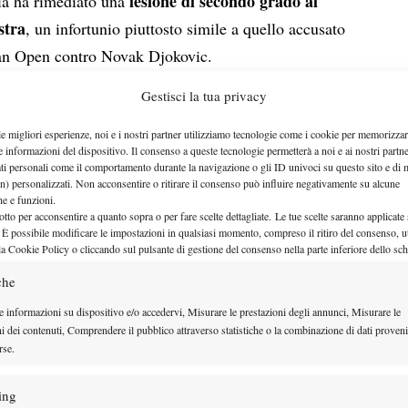
lesione di secondo grado al
lia ha rimediato una
stra
, un infortunio piuttosto simile a quello accusato
lian Open contro Novak Djokovic.
Gestisci la tua privacy
le migliori esperienze, noi e i nostri partner utilizziamo tecnologie come i cookie per memorizzar
e informazioni del dispositivo. Il consenso a queste tecnologie permetterà a noi e ai nostri partne
ati personali come il comportamento durante la navigazione o gli ID univoci su questo sito e di 
n) personalizzati. Non acconsentire o ritirare il consenso può influire negativamente su alcune
che e funzioni.
otto per acconsentire a quanto sopra o per fare scelte dettagliate. Le tue scelte saranno applicate
 È possibile modificare le impostazioni in qualsiasi momento, compreso il ritiro del consenso, ut
la Cookie Policy o cliccando sul pulsante di gestione del consenso nella parte inferiore dello sc
che
e informazioni su dispositivo e/o accedervi, Misurare le prestazioni degli annunci, Misurare le
ni dei contenuti, Comprendere il pubblico attraverso statistiche o la combinazione di dati proveni
rse.
arros, torneo in cui avrebbe dovuto difendere la
usetti è sceso alla sedicesima posizione del ranking
ing
m stanno lavorando per accelerare il recupero, ma