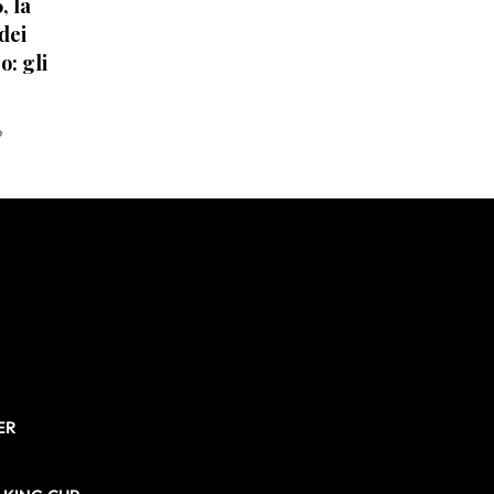
, la
 dei
o: gli
6
ER