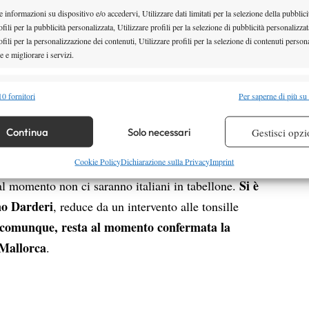
 informazioni su dispositivo e/o accedervi, Utilizzare dati limitati per la selezione della pubblici
a di qualche settimana
: il numero 3 d’Italia non sarà
fili per la pubblicità personalizzata, Utilizzare profili per la selezione di pubblicità personalizzat
Queen’s, torneo nel quale era stato finalista nel 2024 e
fili per la personalizzazione dei contenuti, Utilizzare profili per la selezione di contenuti persona
 e migliorare i servizi.
are lo scorso anno, prima di forzare il rientro a
Il rischio è che il
contro Nikoloz Basilashvili.
alità
Semp
0 fornitori
Per saperne di più su
anno
. Musetti, infatti, non è iscritto né a Eastbourne
 combinare dati provenienti da altre fonti di dati, Collegare diversi dispositivi,
nte a Wimbledon, torneo al quale però la sua
re i dispositivi in base alle informazioni trasmesse automaticamente.
Continua
Solo necessari
Gestisci opzi
caso di partecipazione, sarebbe il suo primo e unico
re la sicurezza, prevenire e rilevare frodi, correggere errori,
Cookie Policy
Dichiarazione sulla Privacy
Imprint
a stagione.
 e presentare pubblicità e contenuto, Salvare e comunicare le
Semp
Si è
al momento non ci saranno italiani in tabellone.
sulla privacy.
no Darderi
, reduce da un intervento alle tonsille
, comunque, resta al momento confermata la
 Mallorca
.