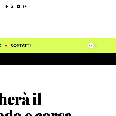
O
CONTATTI
erà il
ado e corsa