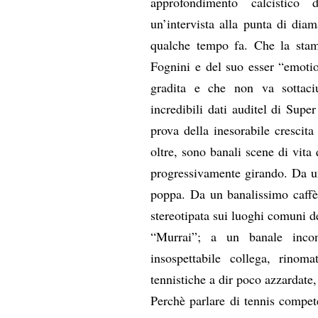
approfondimento calcistico 
un’intervista alla punta di diam
qualche tempo fa. Che la stam
Fognini e del suo esser “emotio
gradita e che non va sottaciu
incredibili dati auditel di Sup
prova della inesorabile crescit
oltre, sono banali scene di vita 
progressivamente girando. Da un
poppa. Da un banalissimo caffè 
stereotipata sui luoghi comuni d
“Murrai”; a un banale incont
insospettabile collega, rinoma
tennistiche a dir poco azzardate
Perchè parlare di tennis compete