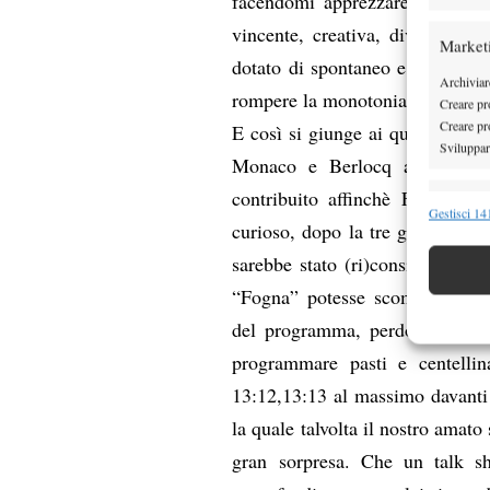
facendomi apprezzare sempre pi
vincente, creativa, divertente
Market
dotato di spontaneo e comico ph
Archiviare
rompere la monotonia e aizzare f
Creare pro
Creare pro
E così si giunge ai quarti di D
Sviluppare
Monaco e Berlocq a Mar del 
contribuito affinchè Fabio pre
Funzion
Gestisci 141
curioso, dopo la tre giorni pa
Abbinare e
sarebbe stato (ri)considerato. 
Identifica
“Fogna” potesse scomodare “Stu
Garanti
del programma, perdonatemi, p
Erogare
programmare pasti e centellina
scelte 
13:12,13:13 al massimo davanti a
la quale talvolta il nostro amato 
gran sorpresa. Che un talk s