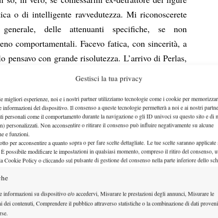
ica o di intelligente ravvedutezza. Mi riconoscerete
generale, delle attenuanti specifiche, se non
meno comportamentali. Facevo fatica, con sincerità, a
lo pensavo con grande risolutezza. L’arrivo di Perlas,
messa sulla quale il coach iberico aveva tutto da
Gestisci la tua privacy
ati e nulla da perdere, sparigliò le carte in tavola,
le migliori esperienze, noi e i nostri partner utilizziamo tecnologie come i cookie per memorizzar
istrionico giocatore potesse essere finalmente
e informazioni del dispositivo. Il consenso a queste tecnologie permetterà a noi e ai nostri partne
pe metter ordine al tennis a volte un pò arruffone del
ati personali come il comportamento durante la navigazione o gli ID univoci su questo sito e di 
n) personalizzati. Non acconsentire o ritirare il consenso può influire negativamente su alcune
re una forma mentis vincente, sull’esperienza (tra le
che e funzioni.
otto per acconsentire a quanto sopra o per fare scelte dettagliate. Le tue scelte saranno applicate
ena conclusa con Almagro, neo top 10. Così, dopo un
 È possibile modificare le impostazioni in qualsiasi momento, compreso il ritiro del consenso, ut
nali di Bucarest e San Pietroburgo, giunse il 2013,
la Cookie Policy o cliccando sul pulsante di gestione del consenso nella parte inferiore dello sc
zione. E con essa un vistoso salto di qualità, che
che
onversione-Fognini”. Inutile aggiungere che quei
e informazioni su dispositivo e/o accedervi, Misurare le prestazioni degli annunci, Misurare le
no sulla rete hanno contribuito a completare l’opera,
ni dei contenuti, Comprendere il pubblico attraverso statistiche o la combinazione di dati proveni
rse.