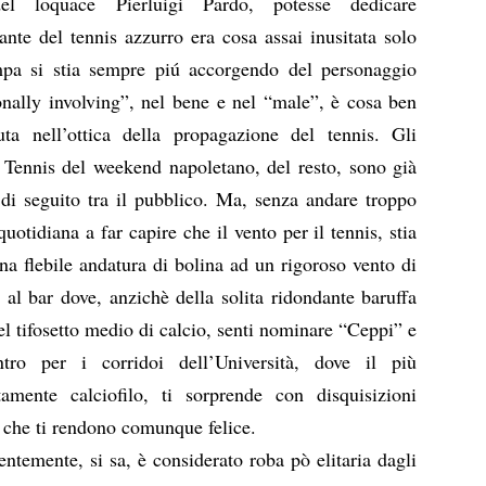
del loquace Pierluigi Pardo, potesse dedicare
ante del tennis azzurro era cosa assai inusitata solo
pa si stia sempre piú accorgendo del personaggio
nally involving”, nel bene e nel “male”, è cosa ben
ta nell’ottica della propagazione del tennis. Gli
er Tennis del weekend napoletano, del resto, sono già
a di seguito tra il pubblico. Ma, senza andare troppo
quotidiana a far capire che il vento per il tennis, stia
a flebile andatura di bolina ad un rigoroso vento di
al bar dove, anzichè della solita ridondante baruffa
el tifosetto medio di calcio, senti nominare “Ceppi” e
ro per i corridoi dell’Università, dove il più
tamente calciofilo, ti sorprende con disquisizioni
, che ti rendono comunque felice.
ntemente, si sa, è considerato roba pò elitaria dagli