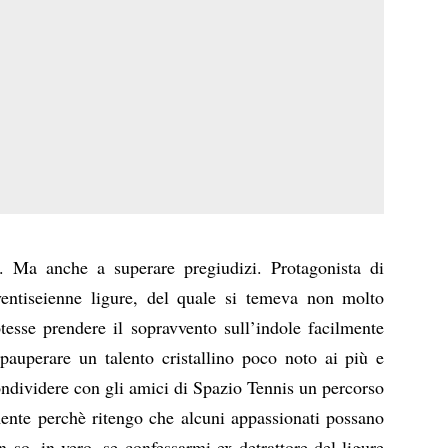
e. Ma anche a superare pregiudizi. Protagonista di
ventiseienne ligure, del quale si temeva non molto
esse prendere il sopravvento sull’indole facilmente
epauperare un talento cristallino poco noto ai più e
ondividere con gli amici di Spazio Tennis un percorso
ente perchè ritengo che alcuni appassionati possano
 so, in vero, se confessarmi ex-detrattore del ligure