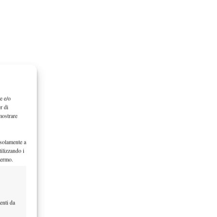
e e/o
r di
mostrare
 solamente a
ilizzando i
hermo.
enti da