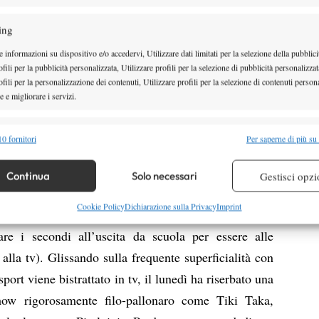
ù il tennista di Arma di Taggia. Stavolta in chiave
. Guardavo quasi con ammirazione, adesso, quel tipo
ing
ysique du rôle, del quale il circuito ha bisogno per
 informazioni su dispositivo e/o accedervi, Utilizzare dati limitati per la selezione della pubblici
elicemente le platee.
fili per la pubblicità personalizzata, Utilizzare profili per la selezione di pubblicità personalizzat
fili per la personalizzazione dei contenuti, Utilizzare profili per la selezione di contenuti persona
avis, dopo che già il match con Dodig a Torino e con
 e migliorare i servizi.
Plata nei mesi precedenti, avevano sempre più
ndesse consapevolezza dei propri mezzi. Quasi ero
alità
Semp
0 fornitori
Per saperne di più su
rtenopea, di vedere come massmediaticamente Fognini
 combinare dati provenienti da altre fonti di dati, Collegare diversi dispositivi,
E per ragioni non solo tennistiche. Che l’impresa del
re i dispositivi in base alle informazioni trasmesse automaticamente.
Continua
Solo necessari
Gestisci opzi
dio sport” c’era da aspettarselo (la nuova dizione
re la sicurezza, prevenire e rilevare frodi, correggere errori,
Cookie Policy
Dichiarazione sulla Privacy
Imprint
roprio non mi garba, dopo decenni, da piccino, di
 e presentare pubblicità e contenuto, Salvare e comunicare le
Semp
re i secondi all’uscita da scuola per essere alle
sulla privacy.
lla tv). Glissando sulla frequente superficialità con
sport viene bistrattato in tv, il lunedì ha riserbato una
how rigorosamente filo-pallonaro come Tiki Taka,