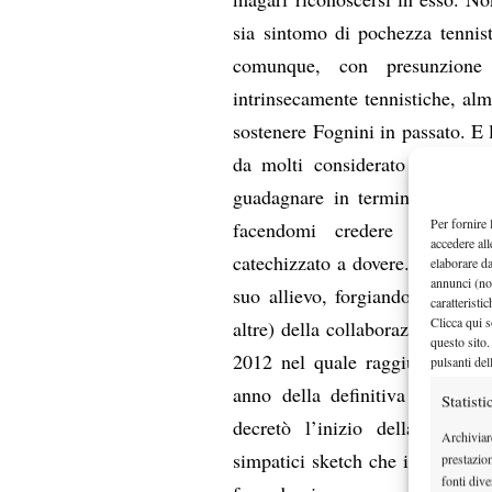
sia sintomo di pochezza tennist
comunque, con presunzione 
intrinsecamente tennistiche, al
sostenere Fognini in passato. E 
da molti considerato una scom
guadagnare in termini di risult
Per fornire 
facendomi credere che quell’
accedere all
catechizzato a dovere. Josè, sep
elaborare d
annunci (no
suo allievo, forgiando nel ligu
caratteristi
Clicca qui s
altre) della collaborazione app
questo sito.
2012 nel quale raggiunse le fi
pulsanti del
anno della definitiva consacra
Statisti
decretò l’inizio della mia “c
Archiviar
simpatici sketch che imperversa
prestazio
fonti dive