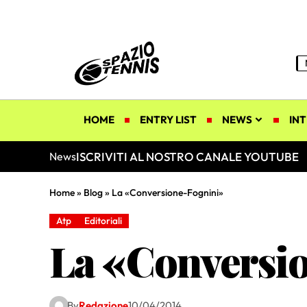
HOME
ENTRY LIST
NEWS
INT
ISCRIVITI AL NOSTRO CANALE YOUTUBE
News
Home
»
Blog
»
La «Conversione-Fognini»
Atp
Editoriali
La «Conversi
By
Redazione
10/04/2014